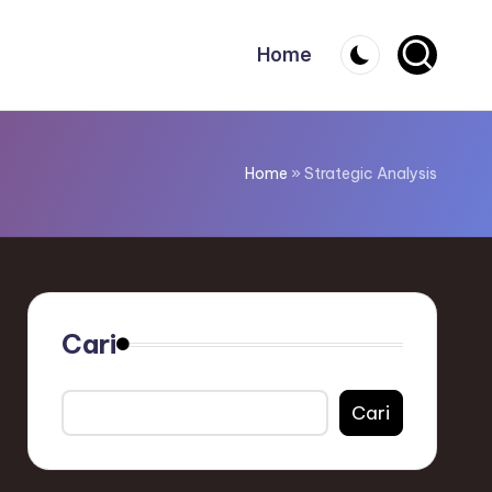
Home
Home
»
Strategic Analysis
Cari
Cari