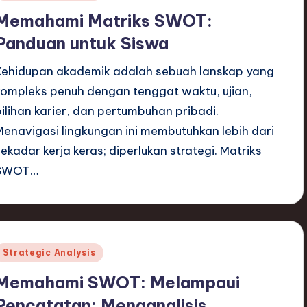
n
Memahami Matriks SWOT:
Panduan untuk Siswa
Kehidupan akademik adalah sebuah lanskap yang
kompleks penuh dengan tenggat waktu, ujian,
pilihan karier, dan pertumbuhan pribadi.
Menavigasi lingkungan ini membutuhkan lebih dari
sekadar kerja keras; diperlukan strategi. Matriks
SWOT…
Posted
Strategic Analysis
n
Memahami SWOT: Melampaui
Pencatatan: Menganalisis