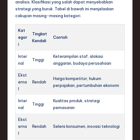
analisis. Klasifikasi yang salah dapat menyebabkan
strategi yang buruk. Tabel di bawah ini menjelaskan
cakupan masing-masing kategori.
Kat
Tingkat
egor
Contoh
Kendali
i
Inter
Keterampilan staf, alokasi
Tinggi
nal
anggaran, budaya perusahaan
Ekst
Harga kompetitor, hukum
erna
Rendah
perpajakan, pertumbuhan ekonomi
l
Inter
Kualitas produk, strategi
Tinggi
nal
pemasaran
Ekst
erna
Rendah
Selera konsumen, inovasi teknologi
l