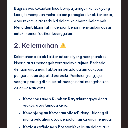
ti
Bagi siswa, kekuatan bisa berupa jaringan kontak yang
o
kuat, kemampuan mahir dalam perangkat lunak tertentu,
n
atau rekam jejak terbukti dalam kolaborasi kelompok.
Mengidentifikasi hal ini dengan benar menyiapkan dasar
untuk memanfaatkan keunggulan.
2. Kelemahan
Kelemahan adalah faktor internal yang menghambat
kinerja atau mencegah tercapainya tujuan. Berbeda
dengan ancaman, faktor ini berada dalam cakupan
pengaruh dan dapat diperbaiki. Penilaian yang jujur
sangat penting di sini untuk menghindari mengabaikan
celah-celah kritis.
Keterbatasan Sumber Daya:
Kurangnya dana,
waktu, atau tenaga kerja.
Kesenjangan Keterampilan:
Bidang-bidang di
mana pelatihan atau pengalaman kurang memadai.
Ketidakefisienan Proses:
Kekeliruan dalam alur