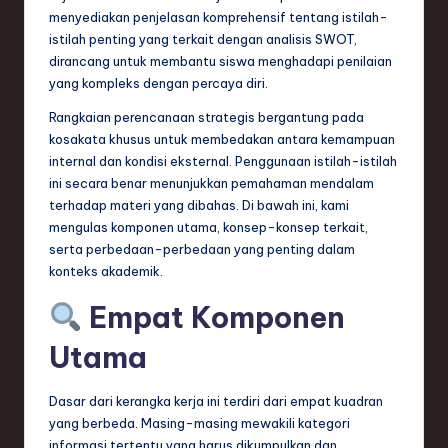
n
menyediakan penjelasan komprehensif tentang istilah-
istilah penting yang terkait dengan analisis SWOT,
d
dirancang untuk membantu siswa menghadapi penilaian
s
yang kompleks dengan percaya diri.
in
Rangkaian perencanaan strategis bergantung pada
kosakata khusus untuk membedakan antara kemampuan
S
internal dan kondisi eksternal. Penggunaan istilah-istilah
o
ini secara benar menunjukkan pemahaman mendalam
terhadap materi yang dibahas. Di bawah ini, kami
f
mengulas komponen utama, konsep-konsep terkait,
t
serta perbedaan-perbedaan yang penting dalam
konteks akademik.
w
a
Empat Komponen
r
Utama
e
Dasar dari kerangka kerja ini terdiri dari empat kuadran
,
yang berbeda. Masing-masing mewakili kategori
T
informasi tertentu yang harus dikumpulkan dan