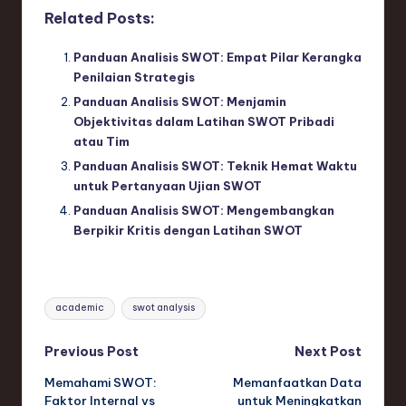
Related Posts:
Panduan Analisis SWOT: Empat Pilar Kerangka
Penilaian Strategis
Panduan Analisis SWOT: Menjamin
Objektivitas dalam Latihan SWOT Pribadi
atau Tim
Panduan Analisis SWOT: Teknik Hemat Waktu
untuk Pertanyaan Ujian SWOT
Panduan Analisis SWOT: Mengembangkan
Berpikir Kritis dengan Latihan SWOT
Tags:
academic
swot analysis
Post
Previous Post
Next Post
Memahami SWOT:
Memanfaatkan Data
navigation
Faktor Internal vs
untuk Meningkatkan