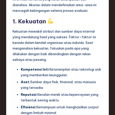
dianalisis. Akurasi dalam mendefinisikan area-area ini
e
mencegah kebingungan selama proses evaluasi.
c
1. Kekuatan
h
Kekuatan mewakili atribut dan sumber daya internal
,
yang mendukung hasil yang sukses. Faktor-faktor ini
a
berada dalam kendali organisasi atau individu. Saat
menganalisis kekuatan, fokuskan pada apa yang
n
dilakukan dengan baik dibandingkan dengan rekan
d
sebaya atau pesaing.
I
Kompetensi Inti:
Keterampilan atau teknologi unik
n
yang memberikan keunggulan.
Aset:
Sumber daya fisik, finansial, atau manusia
n
yang tersedia.
o
Reputasi:
Kenalan merek atau kepercayaan yang
v
terbentuk seiring waktu.
Efisiensi:
Kemampuan untuk menghasilkan output
a
dengan limbah minimal.