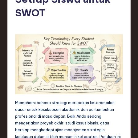
e
si
SWOT
a
n
-
L
a
t
e
s
t
Memahami bahasa strategi merupakan keterampilan
dasar untuk kesuksesan akademik dan pertumbuhan
T
profesional di masa depan. Baik Anda sedang
r
mengerjakan proyek akhir, studi kasus bisnis, atau
bersiap menghadapi ujian manajemen strategis,
e
kejelasan dalam istilah menjamin ketepatan. Panduan ini