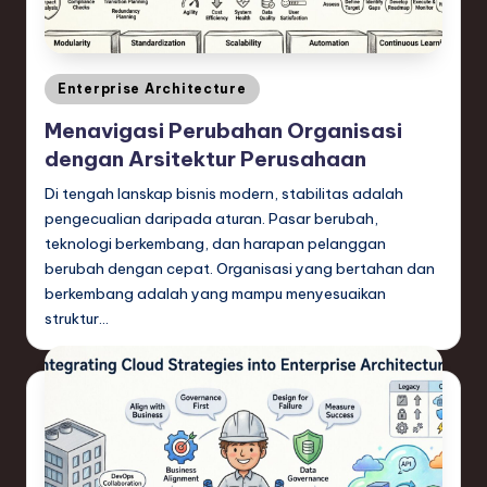
e
si
a
Posted
Enterprise Architecture
n
in
Menavigasi Perubahan Organisasi
-
dengan Arsitektur Perusahaan
L
Di tengah lanskap bisnis modern, stabilitas adalah
a
pengecualian daripada aturan. Pasar berubah,
teknologi berkembang, dan harapan pelanggan
t
berubah dengan cepat. Organisasi yang bertahan dan
e
berkembang adalah yang mampu menyesuaikan
struktur…
s
t
T
r
e