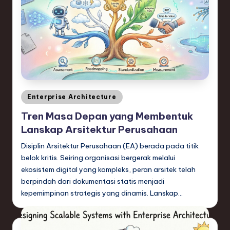
e
c
h
,
a
Posted
n
Enterprise Architecture
in
d
Tren Masa Depan yang Membentuk
Lanskap Arsitektur Perusahaan
I
Disiplin Arsitektur Perusahaan (EA) berada pada titik
n
belok kritis. Seiring organisasi bergerak melalui
n
ekosistem digital yang kompleks, peran arsitek telah
berpindah dari dokumentasi statis menjadi
o
kepemimpinan strategis yang dinamis. Lanskap…
v
a