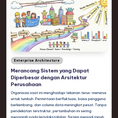
ti
o
n
Posted
Enterprise Architecture
in
Merancang Sistem yang Dapat
Diperbesar dengan Arsitektur
Perusahaan
Organisasi saat ini menghadapi tekanan terus-menerus
untuk tumbuh. Permintaan berfluktuasi, basis pengguna
berkembang, dan volume data meningkat pesat. Tanpa
pendekatan terstruktur, pertumbuhan ini sering
mengarah pada ketidakstabilan. Sistem menjadi rapuh,