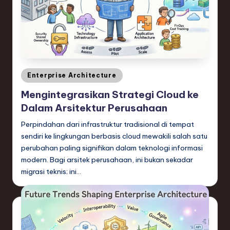
n
d
s
in
S
Posted
Enterprise Architecture
in
o
Mengintegrasikan Strategi Cloud ke
Dalam Arsitektur Perusahaan
f
t
Perpindahan dari infrastruktur tradisional di tempat
sendiri ke lingkungan berbasis cloud mewakili salah satu
w
perubahan paling signifikan dalam teknologi informasi
a
modern. Bagi arsitek perusahaan, ini bukan sekadar
migrasi teknis; ini…
r
e
,
T