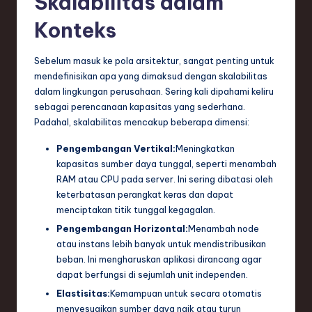
Skalabilitas dalam
e
Konteks
c
Sebelum masuk ke pola arsitektur, sangat penting untuk
h
mendefinisikan apa yang dimaksud dengan skalabilitas
,
dalam lingkungan perusahaan. Sering kali dipahami keliru
sebagai perencanaan kapasitas yang sederhana.
a
Padahal, skalabilitas mencakup beberapa dimensi:
n
Pengembangan Vertikal:
Meningkatkan
d
kapasitas sumber daya tunggal, seperti menambah
I
RAM atau CPU pada server. Ini sering dibatasi oleh
keterbatasan perangkat keras dan dapat
n
menciptakan titik tunggal kegagalan.
n
Pengembangan Horizontal:
Menambah node
atau instans lebih banyak untuk mendistribusikan
o
beban. Ini mengharuskan aplikasi dirancang agar
v
dapat berfungsi di sejumlah unit independen.
a
Elastisitas:
Kemampuan untuk secara otomatis
menyesuaikan sumber daya naik atau turun