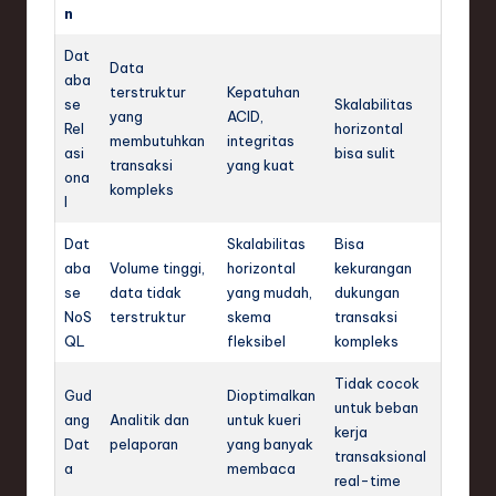
n
Dat
Data
aba
terstruktur
Kepatuhan
se
Skalabilitas
yang
ACID,
Rel
horizontal
membutuhkan
integritas
asi
bisa sulit
transaksi
yang kuat
ona
kompleks
l
Dat
Skalabilitas
Bisa
aba
Volume tinggi,
horizontal
kekurangan
se
data tidak
yang mudah,
dukungan
NoS
terstruktur
skema
transaksi
QL
fleksibel
kompleks
Tidak cocok
Gud
Dioptimalkan
untuk beban
ang
Analitik dan
untuk kueri
kerja
Dat
pelaporan
yang banyak
transaksional
a
membaca
real-time