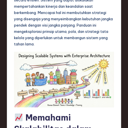
n
mempertahankan kinerja dan keandalan saat
d
berkembang. Mencapai hal ini membutuhkan strategi
yang disengaja yang menyeimbangkan kebutuhan jangka
s
pendek dengan visi jangka panjang. Panduan ini
in
mengeksplorasi prinsip utama, pola, dan strategi tata
kelola yang diperlukan untuk membangun sistem yang
S
tahan lama.
o
f
t
w
a
r
e
Memahami
,
T