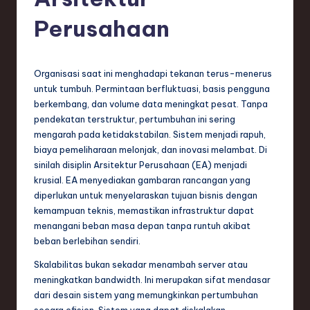
e
si
Perusahaan
a
n
Organisasi saat ini menghadapi tekanan terus-menerus
-
untuk tumbuh. Permintaan berfluktuasi, basis pengguna
berkembang, dan volume data meningkat pesat. Tanpa
L
pendekatan terstruktur, pertumbuhan ini sering
a
mengarah pada ketidakstabilan. Sistem menjadi rapuh,
biaya pemeliharaan melonjak, dan inovasi melambat. Di
t
sinilah disiplin Arsitektur Perusahaan (EA) menjadi
e
krusial. EA menyediakan gambaran rancangan yang
diperlukan untuk menyelaraskan tujuan bisnis dengan
s
kemampuan teknis, memastikan infrastruktur dapat
t
menangani beban masa depan tanpa runtuh akibat
beban berlebihan sendiri.
T
Skalabilitas bukan sekadar menambah server atau
r
meningkatkan bandwidth. Ini merupakan sifat mendasar
e
dari desain sistem yang memungkinkan pertumbuhan
secara efisien. Sistem yang dapat diskalakan