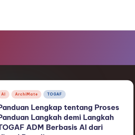
Posted
AI
ArchiMate
TOGAF
n
Panduan Lengkap tentang Proses
Panduan Langkah demi Langkah
TOGAF ADM Berbasis AI dari