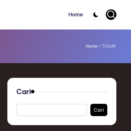
Home
Home
»
TOGAF
Cari
Cari