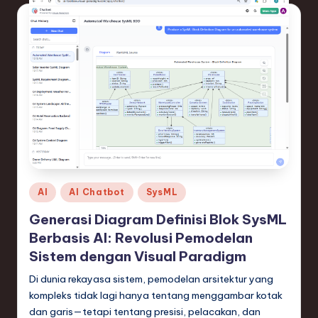
e
c
h
,
a
n
d
I
Posted
AI
AI Chatbot
SysML
n
in
Generasi Diagram Definisi Blok SysML
n
Berbasis AI: Revolusi Pemodelan
o
Sistem dengan Visual Paradigm
v
Di dunia rekayasa sistem, pemodelan arsitektur yang
kompleks tidak lagi hanya tentang menggambar kotak
a
dan garis—tetapi tentang presisi, pelacakan, dan