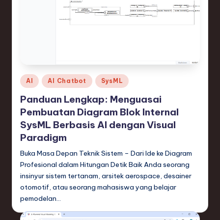
n
d
s
in
S
Posted
AI
AI Chatbot
SysML
o
in
Panduan Lengkap: Menguasai
f
Pembuatan Diagram Blok Internal
t
SysML Berbasis AI dengan Visual
w
Paradigm
a
Buka Masa Depan Teknik Sistem – Dari Ide ke Diagram
Profesional dalam Hitungan Detik Baik Anda seorang
r
insinyur sistem tertanam, arsitek aerospace, desainer
e
otomotif, atau seorang mahasiswa yang belajar
pemodelan…
,
T