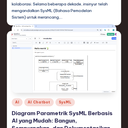
ti
kolaborasi. Selama beberapa dekade, insinyur telah
mengandalkan SysML (Bahasa Pemodelan
o
Sistem) untuk merancang,…
n
Posted
AI
AI Chatbot
SysML
in
Diagram Parametrik SysML Berbasis
AI yang Mudah: Bangun,
Sempurnakan, dan Dokumentasikan