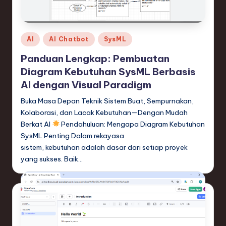
e
si
a
Posted
AI
AI Chatbot
SysML
n
in
Panduan Lengkap: Pembuatan
-
Diagram Kebutuhan SysML Berbasis
L
AI dengan Visual Paradigm
a
Buka Masa Depan Teknik Sistem Buat, Sempurnakan,
Kolaborasi, dan Lacak Kebutuhan—Dengan Mudah
t
Berkat AI
Pendahuluan: Mengapa Diagram Kebutuhan
e
SysML Penting Dalam rekayasa
sistem, kebutuhan adalah dasar dari setiap proyek
s
yang sukses. Baik…
t
T
r
e