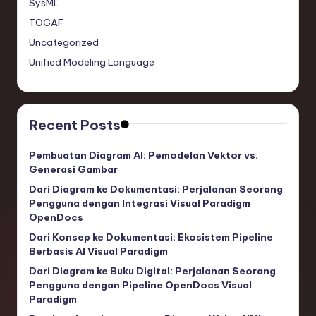
SysML
ti
TOGAF
o
Uncategorized
n
Unified Modeling Language
Recent Posts
Pembuatan Diagram AI: Pemodelan Vektor vs.
Generasi Gambar
Dari Diagram ke Dokumentasi: Perjalanan Seorang
Pengguna dengan Integrasi Visual Paradigm
OpenDocs
Dari Konsep ke Dokumentasi: Ekosistem Pipeline
Berbasis AI Visual Paradigm
Dari Diagram ke Buku Digital: Perjalanan Seorang
Pengguna dengan Pipeline OpenDocs Visual
Paradigm