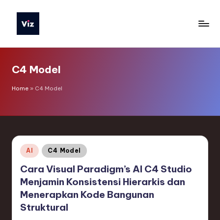
Skip
to
V
content
iz
C4 Model
T
o
Home
»
C4 Model
o
ls
I
Posted
AI
C4 Model
n
in
Cara Visual Paradigm’s AI C4 Studio
d
Menjamin Konsistensi Hierarkis dan
o
Menerapkan Kode Bangunan
n
Struktural