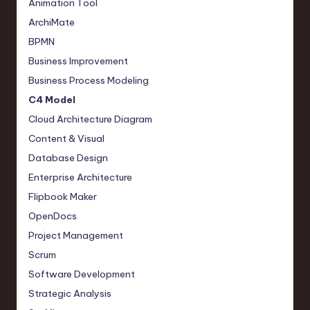
Animation Tool
e
ArchiMate
c
BPMN
Business Improvement
h
Business Process Modeling
,
C4 Model
a
Cloud Architecture Diagram
n
Content & Visual
d
Database Design
I
Enterprise Architecture
Flipbook Maker
n
OpenDocs
n
Project Management
o
Scrum
v
Software Development
a
Strategic Analysis