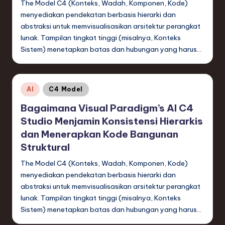
e
The Model C4 (Konteks, Wadah, Komponen, Kode)
si
menyediakan pendekatan berbasis hierarki dan
abstraksi untuk memvisualisasikan arsitektur perangkat
a
lunak. Tampilan tingkat tinggi (misalnya, Konteks
n
Sistem) menetapkan batas dan hubungan yang harus…
-
L
Posted
AI
C4 Model
a
in
Bagaimana Visual Paradigm’s AI C4
t
Studio Menjamin Konsistensi Hierarkis
e
dan Menerapkan Kode Bangunan
Struktural
s
The Model C4 (Konteks, Wadah, Komponen, Kode)
t
menyediakan pendekatan berbasis hierarki dan
T
abstraksi untuk memvisualisasikan arsitektur perangkat
r
lunak. Tampilan tingkat tinggi (misalnya, Konteks
Sistem) menetapkan batas dan hubungan yang harus…
e