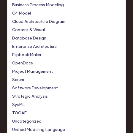
Business Process Modeling
e
C4 Model
c
Cloud Architecture Diagram
h
Content & Visual
,
Database Design
a
Enterprise Architecture
Flipbook Maker
n
OpenDocs
d
Project Management
I
Scrum
n
Software Development
n
Strategic Analysis
SysML
o
TOGAF
v
Uncategorized
a
Unified Modeling Language