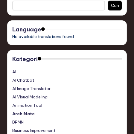
n
Cari
d
s
Language
in
No available translations found
S
o
Kategori
f
AI
t
AI Chatbot
w
AI Image Translator
a
AI Visual Modeling
r
Animation Tool
e
ArchiMate
,
BPMN
Business Improvement
T