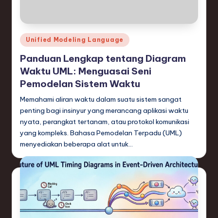
e
si
a
Posted
Unified Modeling Language
n
in
Panduan Lengkap tentang Diagram
-
Waktu UML: Menguasai Seni
L
Pemodelan Sistem Waktu
a
Memahami aliran waktu dalam suatu sistem sangat
penting bagi insinyur yang merancang aplikasi waktu
t
nyata, perangkat tertanam, atau protokol komunikasi
e
yang kompleks. Bahasa Pemodelan Terpadu (UML)
s
menyediakan beberapa alat untuk…
t
T
r
e