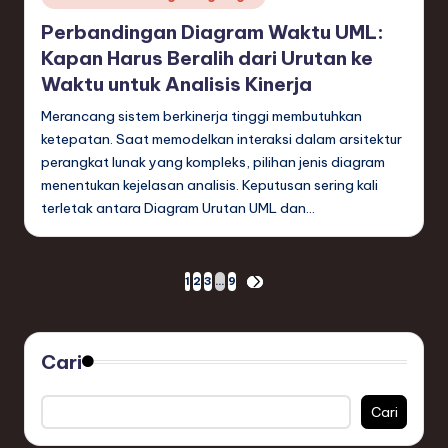
in
Perbandingan Diagram Waktu UML:
Kapan Harus Beralih dari Urutan ke
Waktu untuk Analisis Kinerja
Merancang sistem berkinerja tinggi membutuhkan
ketepatan. Saat memodelkan interaksi dalam arsitektur
perangkat lunak yang kompleks, pilihan jenis diagram
menentukan kejelasan analisis. Keputusan sering kali
terletak antara Diagram Urutan UML dan…
Paginasi
1
2
3
…
9
NEXT
PAGE
pos
Cari
Cari