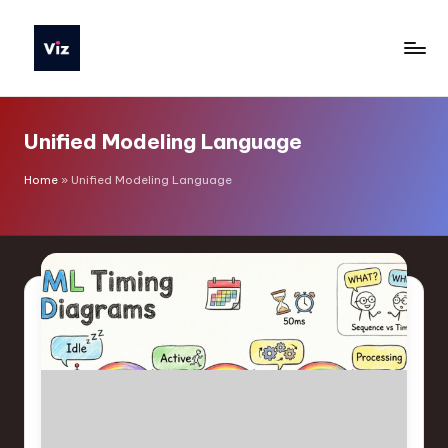
Skip
to
V
content
iz
Unified Modeling Language
T
o
Home
»
Unified Modeling Language
o
ls
I
n
d
o
n