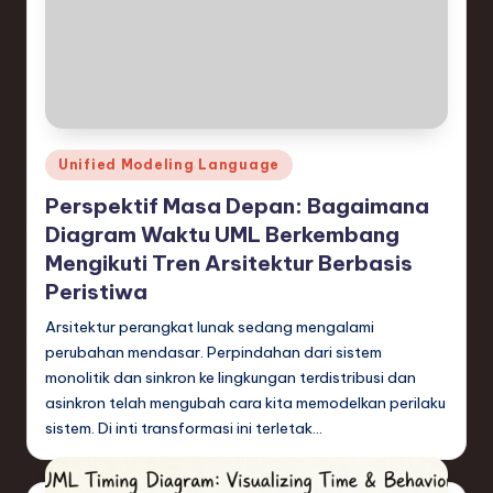
n
d
s
in
S
Posted
Unified Modeling Language
in
o
Perspektif Masa Depan: Bagaimana
f
Diagram Waktu UML Berkembang
Mengikuti Tren Arsitektur Berbasis
t
Peristiwa
w
Arsitektur perangkat lunak sedang mengalami
a
perubahan mendasar. Perpindahan dari sistem
r
monolitik dan sinkron ke lingkungan terdistribusi dan
asinkron telah mengubah cara kita memodelkan perilaku
e
sistem. Di inti transformasi ini terletak…
,
T