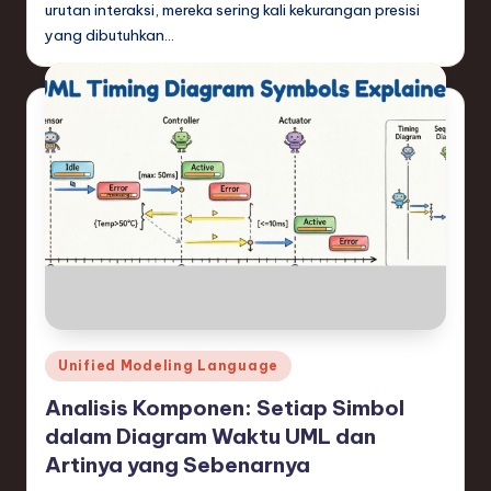
ti
urutan interaksi, mereka sering kali kekurangan presisi
yang dibutuhkan…
o
n
Posted
Unified Modeling Language
in
Analisis Komponen: Setiap Simbol
dalam Diagram Waktu UML dan
Artinya yang Sebenarnya