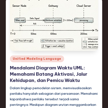
e
c
h
,
a
n
d
Posted
Unified Modeling Language
I
in
Mendalami Diagram Waktu UML:
n
Memahami Batang Aktivasi, Jalur
n
Kehidupan, dan Pemicu Waktu
o
Dalam lingkup pemodelan sistem, memvisualisasikan
v
perilaku hanyalah sebagian dari persamaan. Memahami
kapanbahwa perilaku tersebut terjadi sama
a
pentingnya. Meskipun diagram urutan menggambarkan