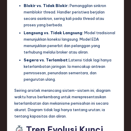
ti
Blokir vs. Tidak Blokir:
Pemanggilan sinkron
o
memblokir thread. Handler peristiwa berjalan
secara asinkron, sering kali pada thread atau
n
proses yang berbeda.
Langsung vs. Tidak Langsung:
Model tradisional
menunjukkan koneksi langsung. Model EDA
menunjukkan penerbit dan pelanggan yang
terhubung melalui broker atau aliran.
Segera vs. Terlambat:
Latensi tidak lagi hanya
keterlambatan jaringan. Ia mencakup antrean
pemrosesan, penundaan sementara, dan
pengurutan ulang.
Seiring arsitek merancang sistem-sistem ini, diagram
waktu harus berkembang untuk merepresentasikan
keterlambatan dan mekanisme pemisahan ini secara
akurat. Diagram tidak lagi hanya tentang urutan; ia
tentang kapasitas dan aliran.
Tren Evolusi Kunci