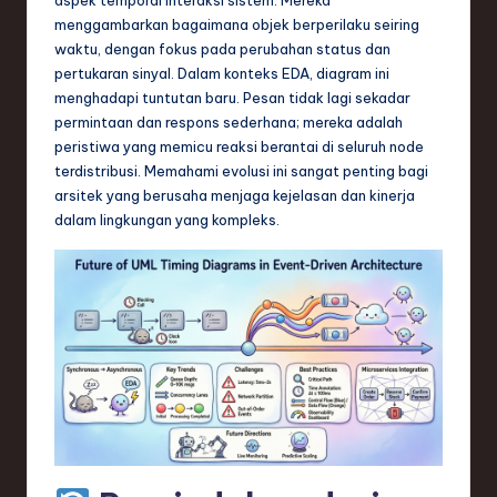
n
menggambarkan bagaimana objek berperilaku seiring
d
waktu, dengan fokus pada perubahan status dan
pertukaran sinyal. Dalam konteks EDA, diagram ini
s
menghadapi tuntutan baru. Pesan tidak lagi sekadar
in
permintaan dan respons sederhana; mereka adalah
peristiwa yang memicu reaksi berantai di seluruh node
S
terdistribusi. Memahami evolusi ini sangat penting bagi
o
arsitek yang berusaha menjaga kejelasan dan kinerja
dalam lingkungan yang kompleks.
f
t
w
a
r
e
,
T