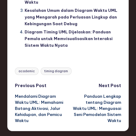
Waktu
Kesalahan Umum dalam Diagram Waktu UML
yang Mengarah pada Perluasan Lingkup dan
Kebingungan Saat Debug
Diagram Timing UML Dijelaskan: Panduan
Pemula untuk Memvisualisasikan Interaksi
Sistem Waktu Nyata
Tags:
academic
timing diagram
Post
Previous Post
Next Post
Mendalami Diagram
Panduan Lengkap
navigation
Waktu UML: Memahami
tentang Diagram
Batang Aktivasi, Jalur
Waktu UML: Menguasai
Kehidupan, dan Pemicu
Seni Pemodelan Sistem
Waktu
Waktu