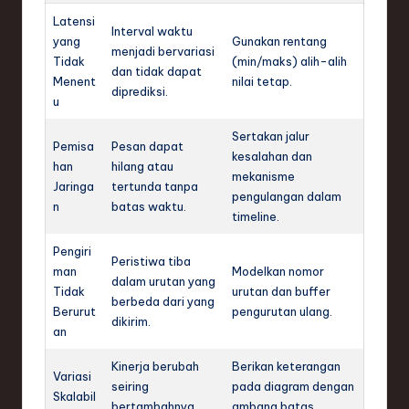
Latensi
Interval waktu
yang
Gunakan rentang
menjadi bervariasi
Tidak
(min/maks) alih-alih
dan tidak dapat
Menent
nilai tetap.
diprediksi.
u
Sertakan jalur
Pemisa
Pesan dapat
kesalahan dan
han
hilang atau
mekanisme
Jaringa
tertunda tanpa
pengulangan dalam
n
batas waktu.
timeline.
Pengiri
Peristiwa tiba
man
Modelkan nomor
dalam urutan yang
Tidak
urutan dan buffer
berbeda dari yang
Berurut
pengurutan ulang.
dikirim.
an
Kinerja berubah
Berikan keterangan
Variasi
seiring
pada diagram dengan
Skalabil
bertambahnya
ambang batas