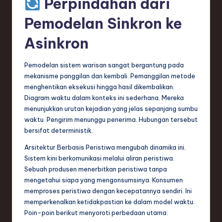
Perpindahan dari
e
Pemodelan Sinkron ke
c
Asinkron
h
,
Pemodelan sistem warisan sangat bergantung pada
mekanisme panggilan dan kembali. Pemanggilan metode
a
menghentikan eksekusi hingga hasil dikembalikan.
n
Diagram waktu dalam konteks ini sederhana. Mereka
menunjukkan urutan kejadian yang jelas sepanjang sumbu
d
waktu. Pengirim menunggu penerima. Hubungan tersebut
I
bersifat deterministik.
n
Arsitektur Berbasis Peristiwa mengubah dinamika ini.
Sistem kini berkomunikasi melalui aliran peristiwa.
n
Sebuah produsen menerbitkan peristiwa tanpa
o
mengetahui siapa yang mengonsumsinya. Konsumen
memproses peristiwa dengan kecepatannya sendiri. Ini
v
memperkenalkan ketidakpastian ke dalam model waktu.
a
Poin-poin berikut menyoroti perbedaan utama: