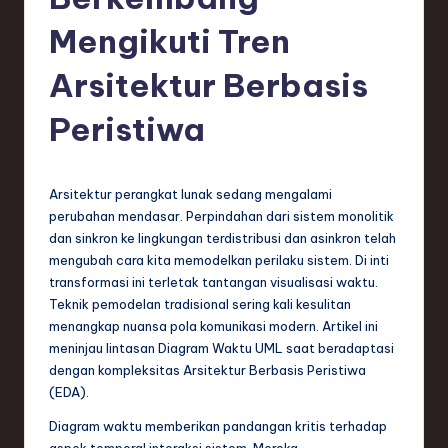
e
si
Mengikuti Tren
a
Arsitektur Berbasis
n
Peristiwa
-
L
a
Arsitektur perangkat lunak sedang mengalami
perubahan mendasar. Perpindahan dari sistem monolitik
t
dan sinkron ke lingkungan terdistribusi dan asinkron telah
e
mengubah cara kita memodelkan perilaku sistem. Di inti
transformasi ini terletak tantangan visualisasi waktu.
s
Teknik pemodelan tradisional sering kali kesulitan
t
menangkap nuansa pola komunikasi modern. Artikel ini
meninjau lintasan Diagram Waktu UML saat beradaptasi
T
dengan kompleksitas Arsitektur Berbasis Peristiwa
r
(EDA).
e
Diagram waktu memberikan pandangan kritis terhadap
aspek temporal interaksi sistem. Mereka