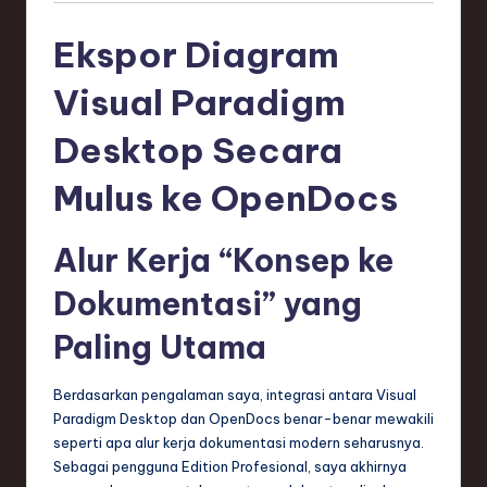
e
Ekspor Diagram
c
Visual Paradigm
h
,
Desktop Secara
a
Mulus ke OpenDocs
n
d
Alur Kerja “Konsep ke
I
Dokumentasi” yang
n
Paling Utama
n
o
Berdasarkan pengalaman saya, integrasi antara Visual
Paradigm Desktop dan OpenDocs benar-benar mewakili
v
seperti apa alur kerja dokumentasi modern seharusnya.
a
Sebagai pengguna Edition Profesional, saya akhirnya