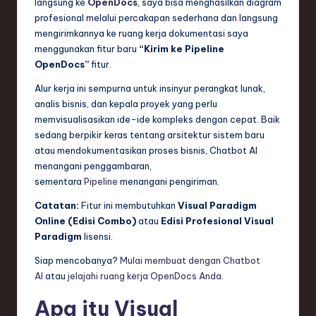
langsung ke
OpenDocs
, saya bisa menghasilkan diagram
profesional melalui percakapan sederhana dan langsung
mengirimkannya ke ruang kerja dokumentasi saya
menggunakan fitur baru
“Kirim ke Pipeline
OpenDocs”
fitur.
Alur kerja ini sempurna untuk insinyur perangkat lunak,
analis bisnis, dan kepala proyek yang perlu
memvisualisasikan ide-ide kompleks dengan cepat. Baik
sedang berpikir keras tentang arsitektur sistem baru
atau mendokumentasikan proses bisnis, Chatbot AI
menangani penggambaran,
sementara
Pipeline
menangani pengiriman.
Catatan:
Fitur ini membutuhkan
Visual Paradigm
Online (Edisi Combo)
atau
Edisi Profesional Visual
Paradigm
lisensi.
Siap mencobanya?
Mulai membuat dengan Chatbot
AI
atau
jelajahi ruang kerja OpenDocs Anda
.
Apa itu Visual