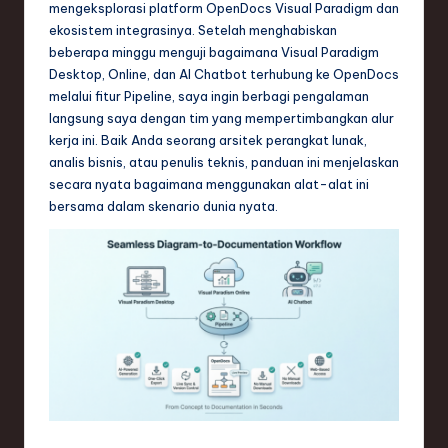
mengeksplorasi platform OpenDocs Visual Paradigm dan
n
ekosistem integrasinya. Setelah menghabiskan
d
beberapa minggu menguji bagaimana Visual Paradigm
Desktop, Online, dan AI Chatbot terhubung ke OpenDocs
s
melalui fitur Pipeline, saya ingin berbagi pengalaman
in
langsung saya dengan tim yang mempertimbangkan alur
kerja ini. Baik Anda seorang arsitek perangkat lunak,
S
analis bisnis, atau penulis teknis, panduan ini menjelaskan
o
secara nyata bagaimana menggunakan alat-alat ini
bersama dalam skenario dunia nyata.
f
t
w
a
r
e
,
T