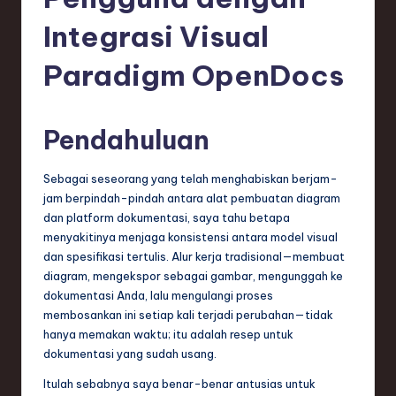
e
si
Integrasi Visual
a
Paradigm OpenDocs
n
-
Pendahuluan
L
a
Sebagai seseorang yang telah menghabiskan berjam-
jam berpindah-pindah antara alat pembuatan diagram
t
dan platform dokumentasi, saya tahu betapa
e
menyakitinya menjaga konsistensi antara model visual
dan spesifikasi tertulis. Alur kerja tradisional—membuat
s
diagram, mengekspor sebagai gambar, mengunggah ke
t
dokumentasi Anda, lalu mengulangi proses
membosankan ini setiap kali terjadi perubahan—tidak
T
hanya memakan waktu; itu adalah resep untuk
r
dokumentasi yang sudah usang.
e
Itulah sebabnya saya benar-benar antusias untuk