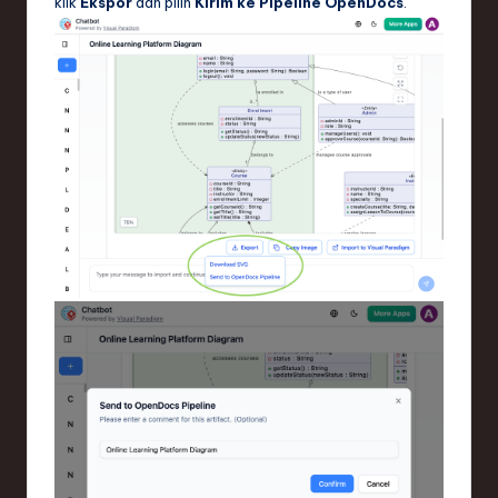
klik
Ekspor
dan pilih
Kirim ke Pipeline OpenDocs
.