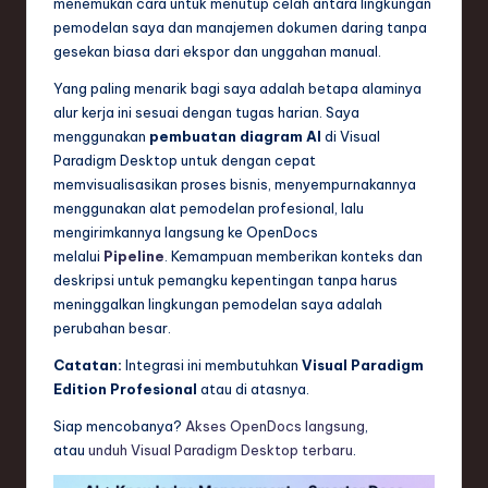
menemukan cara untuk menutup celah antara lingkungan
ti
pemodelan saya dan manajemen dokumen daring tanpa
o
gesekan biasa dari ekspor dan unggahan manual.
n
Yang paling menarik bagi saya adalah betapa alaminya
alur kerja ini sesuai dengan tugas harian. Saya
menggunakan
pembuatan diagram AI
di Visual
Paradigm Desktop untuk dengan cepat
memvisualisasikan proses bisnis, menyempurnakannya
menggunakan alat pemodelan profesional, lalu
mengirimkannya langsung ke OpenDocs
melalui
Pipeline
. Kemampuan memberikan konteks dan
deskripsi untuk pemangku kepentingan tanpa harus
meninggalkan lingkungan pemodelan saya adalah
perubahan besar.
Catatan:
Integrasi ini membutuhkan
Visual Paradigm
Edition Profesional
atau di atasnya.
Siap mencobanya?
Akses OpenDocs langsung
,
atau
unduh Visual Paradigm Desktop terbaru
.