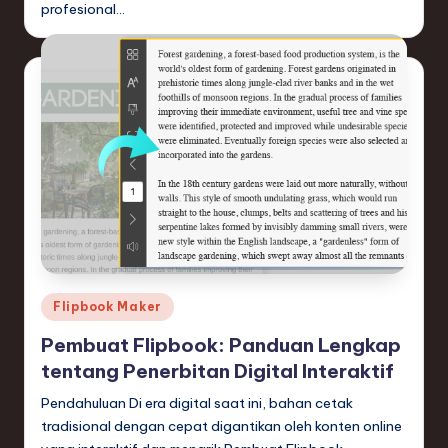
profesional…
e
c
h
,
a
n
d
I
n
Posted
Flipbook Maker
n
in
Pembuat Flipbook: Panduan Lengkap
o
tentang Penerbitan Digital Interaktif
v
Pendahuluan Di era digital saat ini, bahan cetak
a
tradisional dengan cepat digantikan oleh konten online