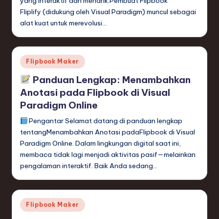
yang interaktif dan menarik.Pembuat Flipbook
ti
Fliplify (didukung oleh Visual Paradigm) muncul sebagai
o
alat kuat untuk merevolusi…
n
Posted
Flipbook Maker
in
Panduan Lengkap: Menambahkan
Anotasi pada Flipbook di Visual
Paradigm Online
Pengantar Selamat datang di panduan lengkap
tentangMenambahkan Anotasi padaFlipbook di Visual
Paradigm Online. Dalam lingkungan digital saat ini,
membaca tidak lagi menjadi aktivitas pasif—melainkan
pengalaman interaktif. Baik Anda sedang…
Posted
Flipbook Maker
in