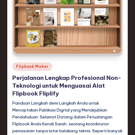
n
d
s
in
S
o
f
Posted
Flipbook Maker
in
t
Perjalanan Lengkap Profesional Non-
w
Teknologi untuk Menguasai Alat
a
Flipbook Fliplify
r
Panduan Langkah demi Langkah Anda untuk
Menciptakan Publikasi Digital yang Menakjubkan
e
Pendahuluan: Selamat Datang dalam Petualangan
,
Flipbook Anda Kenali Sarah, seorang koordinator
pemasaran tanpa latar belakang teknis. Seperti banyak
T