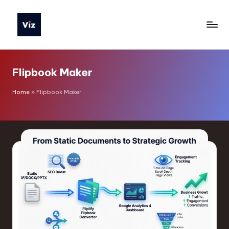
Skip
to
V
content
iz
Flipbook Maker
T
o
Home
»
Flipbook Maker
o
ls
I
n
d
o
n