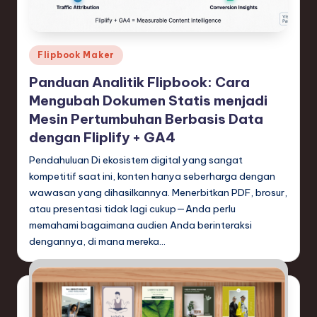
e
si
a
Posted
Flipbook Maker
n
in
Panduan Analitik Flipbook: Cara
-
Mengubah Dokumen Statis menjadi
L
Mesin Pertumbuhan Berbasis Data
dengan Fliplify + GA4
a
Pendahuluan Di ekosistem digital yang sangat
t
kompetitif saat ini, konten hanya seberharga dengan
e
wawasan yang dihasilkannya. Menerbitkan PDF, brosur,
s
atau presentasi tidak lagi cukup—Anda perlu
memahami bagaimana audien Anda berinteraksi
t
dengannya, di mana mereka…
T
r
e