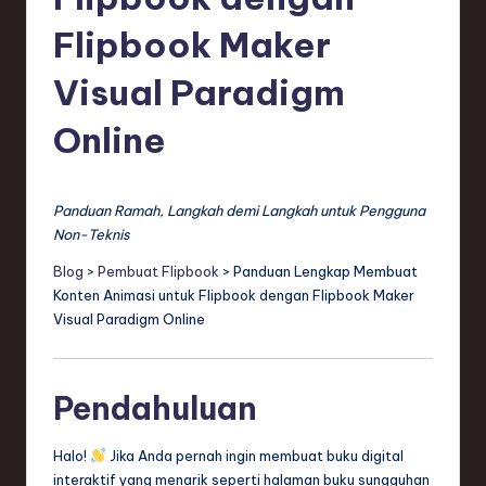
e
si
Flipbook Maker
a
Visual Paradigm
n
Online
-
L
a
Panduan Ramah, Langkah demi Langkah untuk Pengguna
Non-Teknis
t
Blog
>
Pembuat Flipbook
> Panduan Lengkap Membuat
e
Konten Animasi untuk Flipbook dengan Flipbook Maker
s
Visual Paradigm Online
t
T
Pendahuluan
r
Halo!
Jika Anda pernah ingin membuat buku digital
e
interaktif yang menarik seperti halaman buku sungguhan