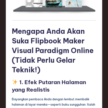
e
c
h
Mengapa Anda Akan
,
a
Suka Flipbook Maker
n
Visual Paradigm Online
d
(Tidak Perlu Gelar
I
Teknik!)
n
n
1. Efek Putaran Halaman
o
yang Realistis
v
Bayangkan pembaca Anda dengan lembut membalik
a
halaman di layar mereka—seperti buku sungguhan. Itulah