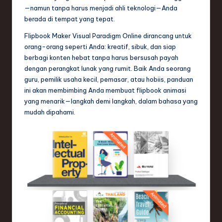
n
—namun tanpa harus menjadi ahli teknologi—Anda
berada di tempat yang tepat.
d
Flipbook Maker Visual Paradigm Online dirancang untuk
s
orang-orang seperti Anda: kreatif, sibuk, dan siap
in
berbagi konten hebat tanpa harus bersusah payah
dengan perangkat lunak yang rumit. Baik Anda seorang
S
guru, pemilik usaha kecil, pemasar, atau hobiis, panduan
o
ini akan membimbing Anda membuat flipbook animasi
yang menarik—langkah demi langkah, dalam bahasa yang
f
mudah dipahami.
t
w
a
r
e
,
T