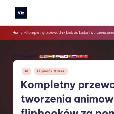
Skip
to
V
content
iz
Home
»
Kompletny przewodnik krok po kroku tworzenia ani
T
o
Read this post in:
o
Posted
AI
Flipbook Maker
ls
in
Kompletny przewo
P
tworzenia animowa
o
li
flipbooków za po