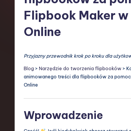
s
Flipbook Maker w
h
Online
-
L
a
Przyjazny przewodnik krok po kroku dla użytko
t
Blog
>
Narzędzie do tworzenia flipbooków
> K
animowanego treści dla flipbooków za pomocą
e
Online
s
t
Wprowadzenie
T
r