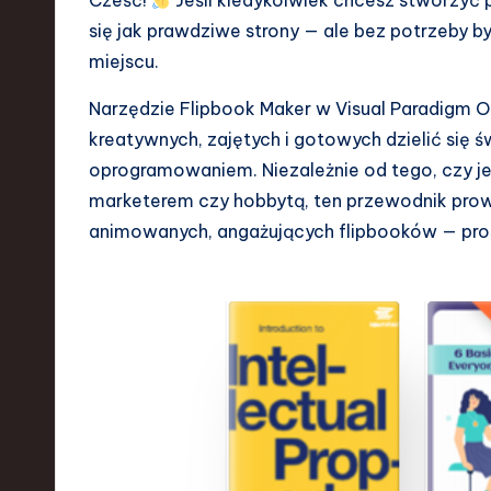
Cześć!
Jeśli kiedykolwiek chcesz stworzyć p
się jak prawdziwe strony — ale bez potrzeby 
e
miejscu.
n
Narzędzie Flipbook Maker w Visual Paradigm Onl
d
kreatywnych, zajętych i gotowych dzielić się 
s
oprogramowaniem. Niezależnie od tego, czy je
marketerem czy hobbytą, ten przewodnik prow
i
animowanych, angażujących flipbooków — pros
n
S
o
ft
w