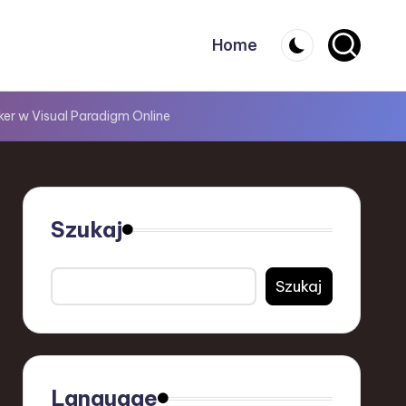
Home
er w Visual Paradigm Online
Szukaj
Szukaj
Language