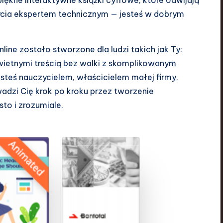
iękne interaktywne książki cyfrowe, które odwijają
bycia ekspertem technicznym — jesteś w dobrym
ine zostało stworzone dla ludzi takich jak Ty:
świetnymi treścią bez walki z skomplikowanym
steś nauczycielem, właścicielem małej firmy,
adzi Cię krok po kroku przez tworzenie
to i zrozumiale.