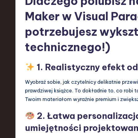
Dlaczego polubisz n
d
Maker w Visual Para
I
potrzebujesz wyksz
n
technicznego!)
n
o
1. Realistyczny efekt o
v
Wyobraź sobie, jak czytelnicy delikatnie przew
a
prawdziwej książce. To dokładnie to, co robi t
ti
Twoim materiałom wyraźnie premium i zwiększ
o
2. Łatwa personalizacja
n
umiejętności projektowan