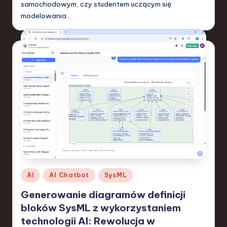
samochodowym, czy studentem uczącym się
a
modelowania…
n
d
I
n
n
o
v
a
ti
Posted
AI
AI Chatbot
SysML
o
in
Generowanie diagramów definicji
n
bloków SysML z wykorzystaniem
technologii AI: Rewolucja w