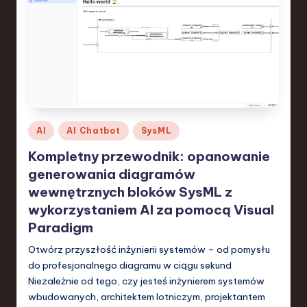
S
o
f
t
w
a
Posted
AI
AI Chatbot
SysML
r
in
Kompletny przewodnik: opanowanie
e
generowania diagramów
,
wewnętrznych bloków SysML z
wykorzystaniem AI za pomocą Visual
T
Paradigm
e
Otwórz przyszłość inżynierii systemów – od pomysłu
c
do profesjonalnego diagramu w ciągu sekund
h
Niezależnie od tego, czy jesteś inżynierem systemów
wbudowanych, architektem lotniczym, projektantem
,