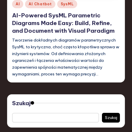
Posted
AI
AI Chatbot
SysML
in
AI-Powered SysML Parametric
Diagrams Made Easy: Build, Refine,
and Document with Visual Paradigm
Tworzenie dokładnych diagramów parametrycznych
SysML to krytyczna, choć często kłopotliwa sprawa w
inżynierii systemów. Od definiowania złożonych
ograniczeń i łączenia właściwości wartości do
zapewnienia spójności matematycznej między
wymaganiami, proces ten wymaga precyzji…
Szukaj
Szukaj