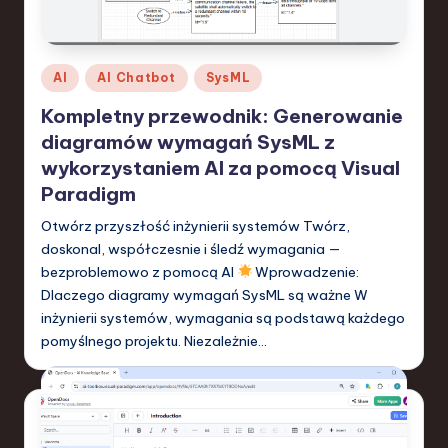
-
L
a
Posted
AI
AI Chatbot
SysML
t
in
Kompletny przewodnik: Generowanie
e
diagramów wymagań SysML z
s
wykorzystaniem AI za pomocą Visual
Paradigm
t
Otwórz przyszłość inżynierii systemów Twórz,
T
doskonal, współczesnie i śledź wymagania —
r
bezproblemowo z pomocą AI
Wprowadzenie:
e
Dlaczego diagramy wymagań SysML są ważne W
inżynierii systemów, wymagania są podstawą każdego
n
pomyślnego projektu. Niezależnie…
d
s
in