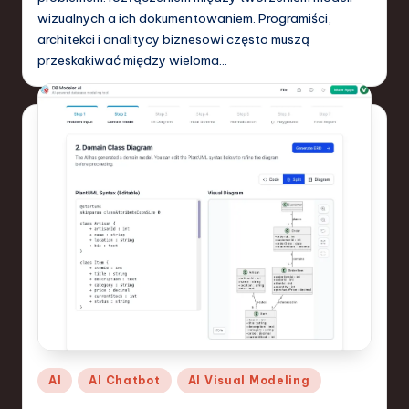
wizualnych a ich dokumentowaniem. Programiści,
architekci i analitycy biznesowi często muszą
przeskakiwać między wieloma…
Posted
AI
AI Chatbot
AI Visual Modeling
in