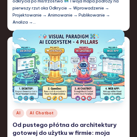
odkrycia po mistrzostwo
Twoja mapa podróży na
pierwszy rzut oka Odkrycie → Wprowadzenie →
Projektowanie → Animowanie → Publikowanie →
Analiza →…
Posted
AI
AI Chatbot
in
Od pustego płótna do architektury
gotowej do użytku w firmie: moja