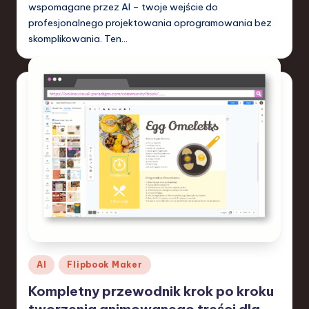
wspomagane przez AI – twoje wejście do
profesjonalnego projektowania oprogramowania bez
skomplikowania. Ten…
Posted
AI
Flipbook Maker
in
Kompletny przewodnik krok po kroku
tworzenia animowanego treści dla