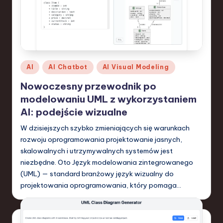
Posted
AI
AI Chatbot
AI Visual Modeling
in
Nowoczesny przewodnik po
modelowaniu UML z wykorzystaniem
AI: podejście wizualne
W dzisiejszych szybko zmieniających się warunkach
rozwoju oprogramowania projektowanie jasnych,
skalowalnych i utrzymywalnych systemów jest
niezbędne. Oto Język modelowania zintegrowanego
(UML) — standard branżowy język wizualny do
projektowania oprogramowania, który pomaga…