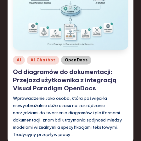
S
o
f
t
w
a
Posted
AI
AI Chatbot
OpenDocs
r
in
Od diagramów do dokumentacji:
e
Przejazd użytkownika z integracją
,
Visual Paradigm OpenDocs
T
Wprowadzenie Jako osoba, która poświęciła
niewyobrażalnie dużo czasu na zarządzanie
e
narzędziami do tworzenia diagramów i platformami
c
dokumentacji, znam ból utrzymania spójności między
modelami wizualnymi a specyfikacjami tekstowymi.
h
Tradycyjny przepływ pracy…
,