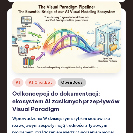
a
n
d
I
n
n
o
v
Posted
AI
AI Chatbot
OpenDocs
a
in
Od koncepcji do dokumentacji:
ti
ekosystem AI zasilanych przepływów
o
Visual Paradigm
n
Wprowadzenie W dzisiejszym szybkim środowisku
rozwojowym zespoły mają trudności z typowym
problemem: rozłączeniem między tworzeniem modeli