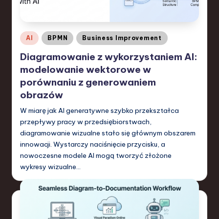
-
L
a
Posted
AI
BPMN
Business Improvement
t
in
Diagramowanie z wykorzystaniem AI:
e
modelowanie wektorowe w
s
porównaniu z generowaniem
obrazów
t
W miarę jak AI generatywne szybko przekształca
T
przepływy pracy w przedsiębiorstwach,
r
diagramowanie wizualne stało się głównym obszarem
e
innowacji. Wystarczy naciśnięcie przycisku, a
nowoczesne modele AI mogą tworzyć złożone
n
wykresy wizualne…
d
s
in