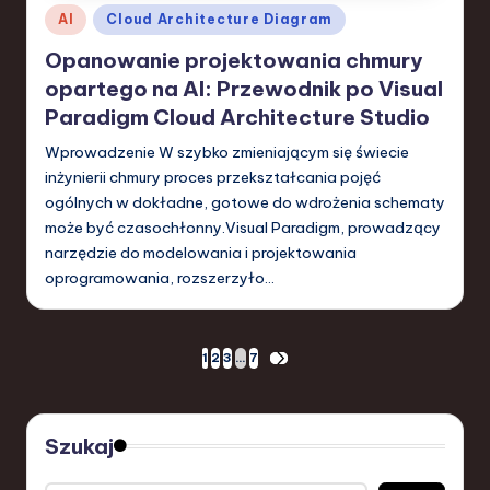
Posted
AI
Cloud Architecture Diagram
in
Opanowanie projektowania chmury
opartego na AI: Przewodnik po Visual
Paradigm Cloud Architecture Studio
Wprowadzenie W szybko zmieniającym się świecie
inżynierii chmury proces przekształcania pojęć
ogólnych w dokładne, gotowe do wdrożenia schematy
może być czasochłonny.Visual Paradigm, prowadzący
narzędzie do modelowania i projektowania
oprogramowania, rozszerzyło…
Stronicowanie
1
2
3
…
7
NEXT
PAGE
wpisów
Szukaj