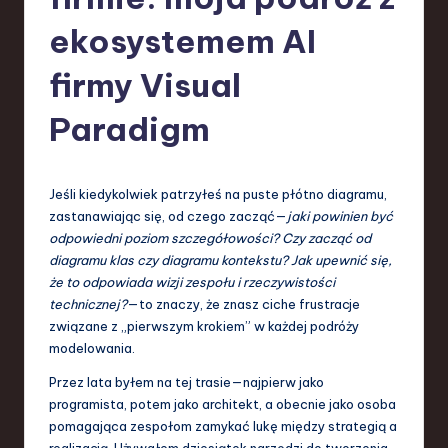
-
L
ekosystemem AI
a
firmy Visual
t
Paradigm
e
s
t
Jeśli kiedykolwiek patrzyłeś na puste płótno diagramu,
zastanawiając się, od czego zacząć—
jaki powinien być
T
odpowiedni poziom szczegółowości? Czy zacząć od
r
diagramu klas czy diagramu kontekstu? Jak upewnić się,
że to odpowiada wizji zespołu i rzeczywistości
e
technicznej?
—to znaczy, że znasz ciche frustracje
n
związane z „pierwszym krokiem” w każdej podróży
modelowania.
d
Przez lata byłem na tej trasie—najpierw jako
s
programista, potem jako architekt, a obecnie jako osoba
in
pomagająca zespołom zamykać lukę między strategią a
realizacją. Używałem dziesiątek narzędzi do tworzenia