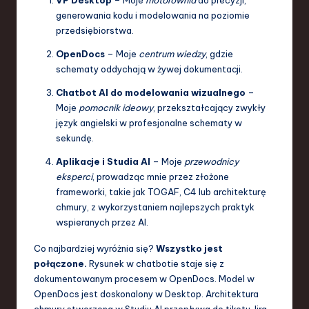
generowania kodu i modelowania na poziomie
przedsiębiorstwa.
OpenDocs
– Moje
centrum wiedzy
, gdzie
schematy oddychają w żywej dokumentacji.
Chatbot AI do modelowania wizualnego
–
Moje
pomocnik ideowy
, przekształcający zwykły
język angielski w profesjonalne schematy w
sekundę.
Aplikacje i Studia AI
– Moje
przewodnicy
eksperci
, prowadząc mnie przez złożone
frameworki, takie jak TOGAF, C4 lub architekturę
chmury, z wykorzystaniem najlepszych praktyk
wspieranych przez AI.
Co najbardziej wyróżnia się?
Wszystko jest
połączone.
Rysunek w chatbotie staje się z
dokumentowanym procesem w OpenDocs. Model w
OpenDocs jest doskonalony w Desktop. Architektura
chmury stworzona w Studiu AI przepływa do tiketu Jira