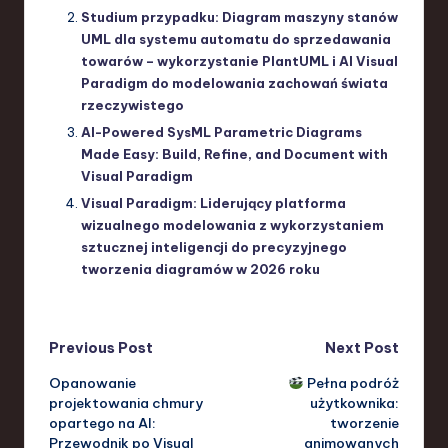
Studium przypadku: Diagram maszyny stanów
UML dla systemu automatu do sprzedawania
towarów – wykorzystanie PlantUML i AI Visual
Paradigm do modelowania zachowań świata
rzeczywistego
AI-Powered SysML Parametric Diagrams
Made Easy: Build, Refine, and Document with
Visual Paradigm
Visual Paradigm: Liderujący platforma
wizualnego modelowania z wykorzystaniem
sztucznej inteligencji do precyzyjnego
tworzenia diagramów w 2026 roku
Post
Previous Post
Next Post
Opanowanie
Pełna podróż
navigation
projektowania chmury
użytkownika:
opartego na AI:
tworzenie
Przewodnik po Visual
animowanych