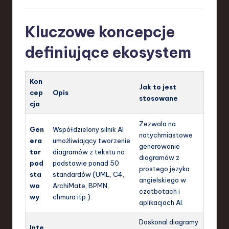
Kluczowe koncepcje
definiujące ekosystem
Kon
Jak to jest
cep
Opis
stosowane
cja
Zezwala na
Gen
Współdzielony silnik AI
natychmiastowe
era
umożliwiający tworzenie
generowanie
tor
diagramów z tekstu na
diagramów z
pod
podstawie ponad 50
prostego języka
sta
standardów (UML, C4,
angielskiego w
wo
ArchiMate, BPMN,
czatbotach i
wy
chmura itp.).
aplikacjach AI.
Doskonal diagramy
Inte