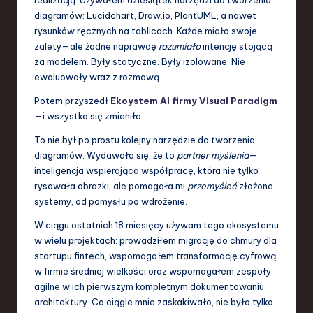
S
diagramów: Lucidchart, Draw.io, PlantUML, a nawet
o
rysunków ręcznych na tablicach. Każde miało swoje
zalety—ale żadne naprawdę
rozumiało
intencję stojącą
f
za modelem. Były statyczne. Były izolowane. Nie
t
ewoluowały wraz z rozmową.
w
Potem przyszedł
Ekoystem AI firmy Visual Paradigm
—i wszystko się zmieniło.
a
To nie był po prostu kolejny narzędzie do tworzenia
r
diagramów. Wydawało się, że to
partner myślenia
—
e
inteligencja wspierająca współpracę, która nie tylko
rysowała obrazki, ale pomagała mi
przemyśleć
złożone
,
systemy, od pomysłu po wdrożenie.
T
W ciągu ostatnich 18 miesięcy używam tego ekosystemu
e
w wielu projektach: prowadziłem migrację do chmury dla
startupu fintech, wspomagałem transformację cyfrową
c
w firmie średniej wielkości oraz wspomagałem zespoły
h
agilne w ich pierwszym kompletnym dokumentowaniu
architektury. Co ciągle mnie zaskakiwało, nie było tylko
,