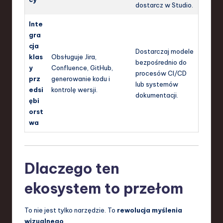
dostarcz w Studio.
Inte
gra
cja
Dostarczaj modele
klas
Obsługuje Jira,
bezpośrednio do
y
Confluence, GitHub,
procesów CI/CD
prz
generowanie kodu i
lub systemów
edsi
kontrolę wersji.
dokumentacji.
ębi
orst
wa
Dlaczego ten
ekosystem to przełom
To nie jest tylko narzędzie. To
rewolucja myślenia
wizualnego
.