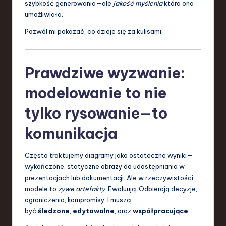
szybkość generowania—ale
jakość myślenia
która ona
a
umożliwiała.
n
Pozwól mi pokazać, co dzieje się za kulisami.
d
I
Prawdziwe wyzwanie:
n
modelowanie to nie
n
tylko rysowanie—to
o
komunikacja
v
a
Często traktujemy diagramy jako ostateczne wyniki—
ti
wykończone, statyczne obrazy do udostępniania w
prezentacjach lub dokumentacji. Ale w rzeczywistości
o
modele to
żywe artefakty
. Ewoluują. Odbierają decyzje,
n
ograniczenia, kompromisy. I muszą
być
śledzone
,
edytowalne
, oraz
współpracujące
.