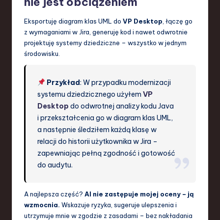
nie jest obciążeniem
Eksportuję diagram klas UML do
VP Desktop
, łączę go
z wymaganiami w Jira, generuję kod i nawet odwrotnie
projektuję systemy dziedziczne – wszystko w jednym
środowisku.
Przykład
: W przypadku modernizacji
systemu dziedzicznego użyłem
VP
Desktop
do odwrotnej analizy kodu Java
i przekształcenia go w diagram klas UML,
a następnie śledziłem każdą klasę w
relacji do historii użytkownika w Jira –
zapewniając pełną zgodność i gotowość
do audytu.
A najlepsza część?
AI nie zastępuje mojej oceny – ją
wzmocnia.
Wskazuje ryzyka, sugeruje ulepszenia i
utrzymuje mnie w zgodzie z zasadami – bez nakładania