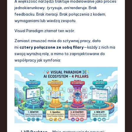
A większość narzędzi traktuje modelowanie jako proces
jednokierunkowy:
ty
rysuje,
oni
renderuje. Brak
feedbacku. Brak iteracji. Brak połączenia z kodem,
wymaganiami lub wiedzą zespołu.
Visual Paradigm złamał ten wzór.
Zamiast zmuszać mnie do sztywnej pracy, dało
mi
cztery połączone ze sobą filary
—każdy z nich ma
swoją wyraźną rolę, a mimo to zaprojektowane do
współpracy jak symfonia:
VP Desktop
– Moje
motorownia
do precyzji,