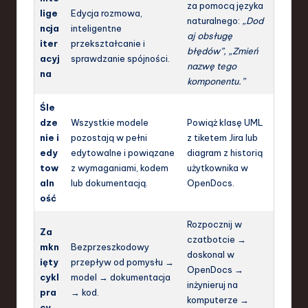
za pomocą języka
lige
Edycja rozmowa,
naturalnego:
„Dod
ncja
inteligentne
aj obsługę
iter
przekształcanie i
błędów”, „Zmień
acyj
sprawdzanie spójności.
nazwę tego
na
komponentu.”
Śle
dze
Wszystkie modele
Powiąż klasę UML
nie i
pozostają w pełni
z tiketem Jira lub
edy
edytowalne i powiązane
diagram z historią
tow
z wymaganiami, kodem
użytkownika w
aln
lub dokumentacją.
OpenDocs.
ość
Rozpocznij w
Za
czatbotcie →
mkn
Bezprzeszkodowy
doskonal w
ięty
przepływ od pomysłu →
OpenDocs →
cykl
model → dokumentacja
inżynieruj na
pra
→ kod.
komputerze →
cy