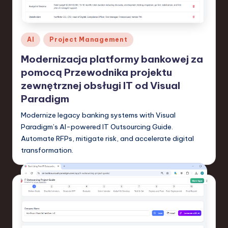
-
L
a
Posted
AI
Project Management
t
in
Modernizacja platformy bankowej za
e
pomocą Przewodnika projektu
s
zewnętrznej obsługi IT od Visual
Paradigm
t
Modernize legacy banking systems with Visual
T
Paradigm’s AI-powered IT Outsourcing Guide.
r
Automate RFPs, mitigate risk, and accelerate digital
e
transformation.
n
d
s
in