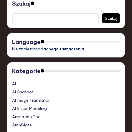
Szukaj
a
n
Szukaj
d
I
Language
n
Nie znaleziono żadnego tłumaczenia
n
o
Kategorie
v
AI
a
AI Chatbot
ti
AI Image Translator
o
AI Visual Modeling
n
Animation Tool
ArchiMate