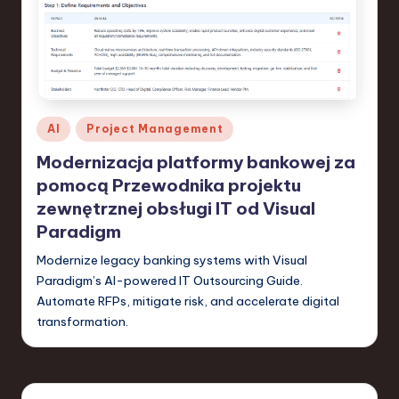
S
o
f
t
w
Posted
AI
Project Management
in
a
Modernizacja platformy bankowej za
pomocą Przewodnika projektu
r
zewnętrznej obsługi IT od Visual
e
Paradigm
,
Modernize legacy banking systems with Visual
T
Paradigm’s AI-powered IT Outsourcing Guide.
Automate RFPs, mitigate risk, and accelerate digital
e
transformation.
c
h
,