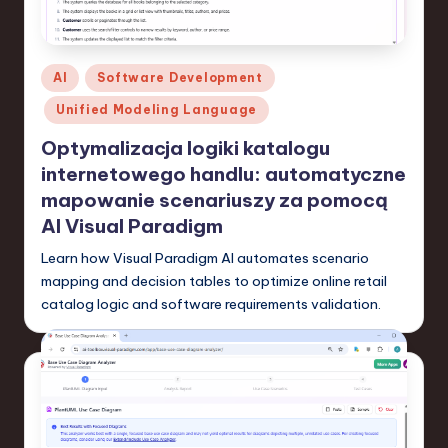
-
L
a
Posted
AI
Software Development
t
in
Unified Modeling Language
e
Optymalizacja logiki katalogu
s
internetowego handlu: automatyczne
t
mapowanie scenariuszy za pomocą
AI Visual Paradigm
T
Learn how Visual Paradigm AI automates scenario
r
mapping and decision tables to optimize online retail
e
catalog logic and software requirements validation.
n
d
s
in