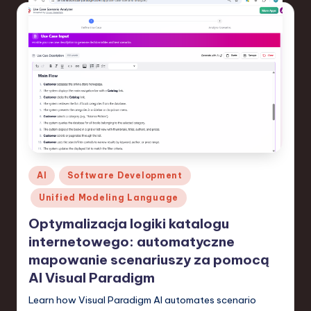
a
n
d
I
n
n
o
Posted
AI
Software Development
v
in
Unified Modeling Language
a
Optymalizacja logiki katalogu
ti
internetowego: automatyczne
o
mapowanie scenariuszy za pomocą
n
AI Visual Paradigm
Learn how Visual Paradigm AI automates scenario