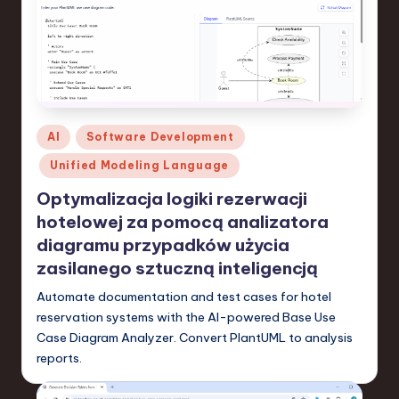
S
o
f
t
w
Posted
AI
Software Development
in
a
Unified Modeling Language
r
Optymalizacja logiki rezerwacji
e
hotelowej za pomocą analizatora
diagramu przypadków użycia
,
zasilanego sztuczną inteligencją
T
Automate documentation and test cases for hotel
e
reservation systems with the AI-powered Base Use
c
Case Diagram Analyzer. Convert PlantUML to analysis
reports.
h
,