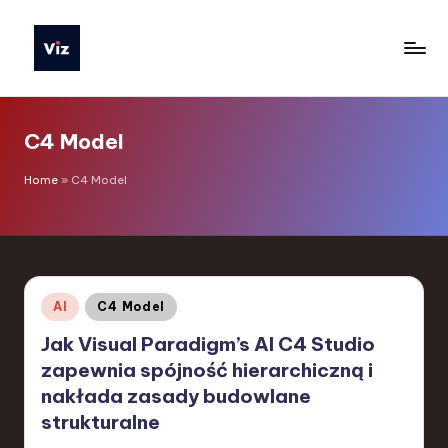
Skip
to
V
content
iz
C4 Model
T
o
Home
»
C4 Model
o
ls
P
Posted
AI
C4 Model
o
in
Jak Visual Paradigm’s AI C4 Studio
li
zapewnia spójność hierarchiczną i
s
nakłada zasady budowlane
h
strukturalne