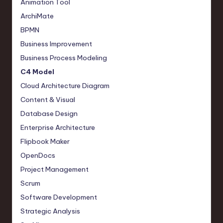
Animation Tool
a
ArchiMate
n
BPMN
Business Improvement
d
Business Process Modeling
I
C4 Model
n
Cloud Architecture Diagram
n
Content & Visual
o
Database Design
v
Enterprise Architecture
Flipbook Maker
a
OpenDocs
ti
Project Management
o
Scrum
n
Software Development
Strategic Analysis