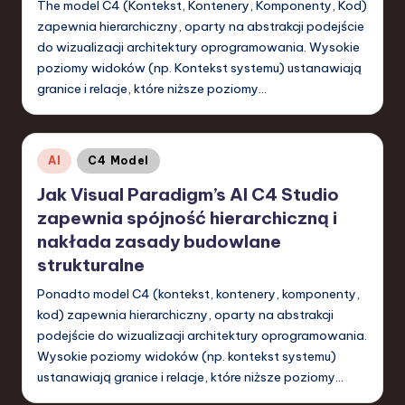
-
The model C4 (Kontekst, Kontenery, Komponenty, Kod)
L
zapewnia hierarchiczny, oparty na abstrakcji podejście
do wizualizacji architektury oprogramowania. Wysokie
a
poziomy widoków (np. Kontekst systemu) ustanawiają
t
granice i relacje, które niższe poziomy…
e
s
Posted
AI
C4 Model
t
in
Jak Visual Paradigm’s AI C4 Studio
T
zapewnia spójność hierarchiczną i
r
nakłada zasady budowlane
strukturalne
e
Ponadto model C4 (kontekst, kontenery, komponenty,
n
kod) zapewnia hierarchiczny, oparty na abstrakcji
d
podejście do wizualizacji architektury oprogramowania.
s
Wysokie poziomy widoków (np. kontekst systemu)
ustanawiają granice i relacje, które niższe poziomy…
in