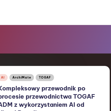
Posted
AI
ArchiMate
TOGAF
n
Kompleksowy przewodnik po
procesie przewodnictwa TOGAF
ADM z wykorzystaniem AI od