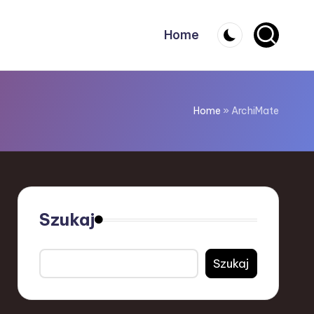
Home
Home
»
ArchiMate
Szukaj
Szukaj