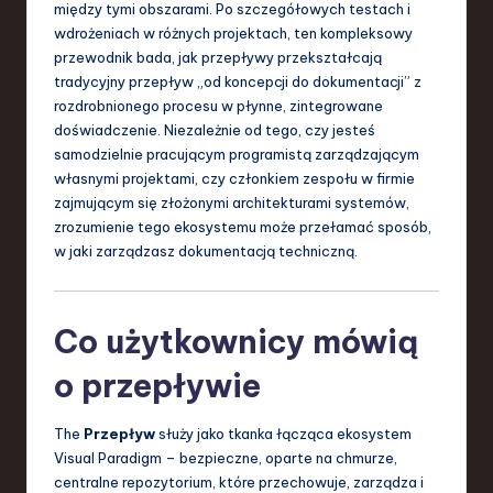
między tymi obszarami. Po szczegółowych testach i
S
wdrożeniach w różnych projektach, ten kompleksowy
o
przewodnik bada, jak przepływy przekształcają
tradycyjny przepływ „od koncepcji do dokumentacji” z
f
rozdrobnionego procesu w płynne, zintegrowane
t
doświadczenie. Niezależnie od tego, czy jesteś
samodzielnie pracującym programistą zarządzającym
w
własnymi projektami, czy członkiem zespołu w firmie
a
zajmującym się złożonymi architekturami systemów,
zrozumienie tego ekosystemu może przełamać sposób,
r
w jaki zarządzasz dokumentacją techniczną.
e
,
Co użytkownicy mówią
T
e
o przepływie
c
The
Przepływ
służy jako tkanka łącząca ekosystem
h
Visual Paradigm – bezpieczne, oparte na chmurze,
centralne repozytorium, które przechowuje, zarządza i
,