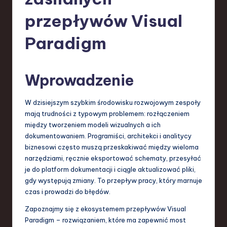
-
L
przepływów Visual
a
Paradigm
t
e
Wprowadzenie
s
t
W dzisiejszym szybkim środowisku rozwojowym zespoły
mają trudności z typowym problemem: rozłączeniem
T
między tworzeniem modeli wizualnych a ich
r
dokumentowaniem. Programiści, architekci i analitycy
biznesowi często muszą przeskakiwać między wieloma
e
narzędziami, ręcznie eksportować schematy, przesyłać
n
je do platform dokumentacji i ciągle aktualizować pliki,
gdy występują zmiany. To przepływ pracy, który marnuje
d
czas i prowadzi do błędów.
s
Zapoznajmy się z ekosystemem przepływów Visual
in
Paradigm – rozwiązaniem, które ma zapewnić most