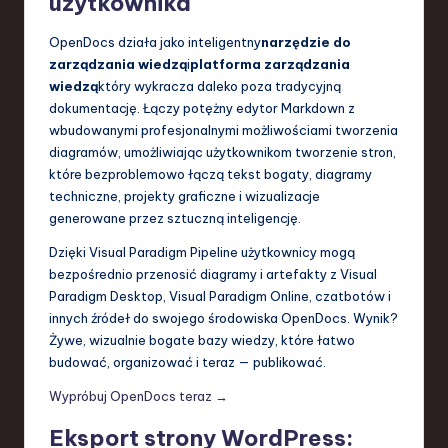
użytkownika
OpenDocs działa jako inteligentny
narzędzie do
zarządzania wiedzą
i
platforma zarządzania
wiedzą
który wykracza daleko poza tradycyjną
dokumentację. Łączy potężny edytor Markdown z
wbudowanymi profesjonalnymi możliwościami tworzenia
diagramów, umożliwiając użytkownikom tworzenie stron,
które bezproblemowo łączą tekst bogaty, diagramy
techniczne, projekty graficzne i wizualizacje
generowane przez sztuczną inteligencję.
Dzięki Visual Paradigm Pipeline użytkownicy mogą
bezpośrednio przenosić diagramy i artefakty z Visual
Paradigm Desktop, Visual Paradigm Online, czatbotów i
innych źródeł do swojego środowiska OpenDocs. Wynik?
Żywe, wizualnie bogate bazy wiedzy, które łatwo
budować, organizować i teraz — publikować.
Wypróbuj OpenDocs teraz →
Eksport strony WordPress: