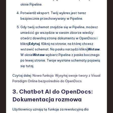
oknie Pipeline.
Potwierdź eksport. Twój wykres jest teraz
bezpiecznie przechowywany w Pipeline.
Gdy twój schemat znajdzie się w Pipeline, możesz
umieścić go wszędzie w swoim zbiorze wiedzy:
otwórz dowolną stronę dokumentu w OpenDocs i
kliknij
Edytuj
. Kliknij na stronie, na której chcesz
wstawić schemat. Na pasku narzędzi kliknij
Wstaw
.
W oknie
Wstaw
wybierz Pipeline z paska bocznego
po lewej stronie. Twoje wysłane schematy pojawią
się tutaj.
Czytaj dalej:
Nowa funkcja: Wysyłaj swoje twory z Visual
Paradigm Online bezpośrednio do OpenDocs
3. Chatbot AI do OpenDocs:
Dokumentacja rozmowa
Użytkownicy uznają tę funkcję za rewolucyjną dla