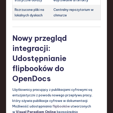
statyczne obrazy
edytowalne artefakty
Rozrzucone pliki na
Centralny repozytorium w
lokalnych dyskach
chmurze
Nowy przegląd
integracji:
Udostępnianie
flipbooków do
OpenDocs
Użytkownicy pracujący z publikacjami cyfrowymi są
entuzjastyczni z powodu nowego przepływu pracy,
który ożywia publikacje cyfrowe w dokumentacji.
Możliwość udostępniania
flipbooków
utworzonych
w
Visual Paradigm Online
bezpośrednio