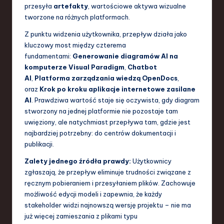
przesyła
artefakty
, wartościowe aktywa wizualne
a
tworzone na różnych platformach.
n
Z punktu widzenia użytkownika, przepływ działa jako
d
kluczowy most między czterema
fundamentami:
Generowanie diagramów AI na
I
komputerze Visual Paradigm
,
Chatbot
n
AI
,
Platforma zarządzania wiedzą OpenDocs
,
oraz
Krok po kroku aplikacje internetowe zasilane
n
AI
. Prawdziwa wartość staje się oczywista, gdy diagram
o
stworzony na jednej platformie nie pozostaje tam
uwięziony, ale natychmiast przepływa tam, gdzie jest
v
najbardziej potrzebny: do centrów dokumentacji i
a
publikacji.
ti
Zalety jednego źródła prawdy:
Użytkownicy
zgłaszają, że przepływ eliminuje trudności związane z
o
ręcznym pobieraniem i przesyłaniem plików. Zachowuje
n
możliwość edycji modeli i zapewnia, że każdy
stakeholder widzi najnowszą wersję projektu – nie ma
już więcej zamieszania z plikami typu