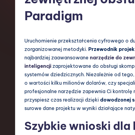
s
Paradigm
h
-
Uruchomienie przekształcenia cyfrowego o duż
L
zorganizowanej metodyki.
Przewodnik projek
a
najbardziej zaawansowane
narzędzie do zewn
inteligencji
zaprojektowane do obsługi skompli
t
systemów dziedzicznych. Niezależnie od tego
e
o wartości kilku milionów dolarów, czy specja
profesjonalne narzędzie zapewnia Ci kontrolę 
s
przyspiesz czas realizacji dzięki
dowodzonej st
t
surowe dane projektu w wyniki działające nat
T
Szybkie wnioski dla
r