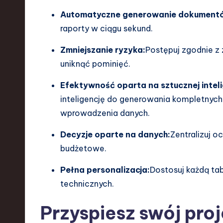
e
Automatyczne generowanie dokument
raporty w ciągu sekund.
n
Zmniejszanie ryzyka:
Postępuj zgodnie 
d
uniknąć pominięć.
s
Efektywność oparta na sztucznej inteli
i
inteligencję do generowania kompletnyc
wprowadzenia danych.
n
Decyzje oparte na danych:
Zentralizuj 
S
budżetowe.
o
Pełna personalizacja:
Dostosuj każdą tab
ft
technicznych.
w
Przyspiesz swój pro