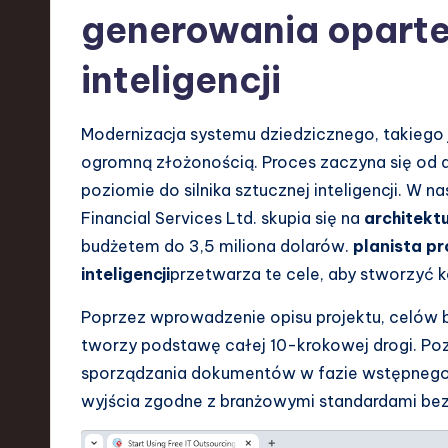
a
generowania oparte
r
inteligencji
e
,
Modernizacja systemu dziedzicznego, takiego
ogromną złożonością. Proces zaczyna się od 
T
poziomie do silnika sztucznej inteligencji. W n
e
Financial Services Ltd. skupia się na
architekt
budżetem do 3,5 miliona dolarów.
planista pr
c
inteligencji
przetwarza te cele, aby stworzyć k
h
Poprzez wprowadzenie opisu projektu, celów 
,
tworzy podstawę całej 10-krokowej drogi. Po
sporządzania dokumentów w fazie wstępnego 
a
wyjścia zgodne z branżowymi standardami bez
n