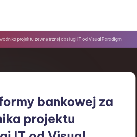
dnika projektu zewnętrznej obsługi IT od Visual Paradigm
tformy bankowej za
ka projektu
i IT od Visual