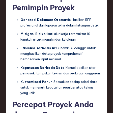
n
Pemimpin Proyek
d
s
Generasi Dokumen Otomatis:
Hasilkan RFP
profesional dan laporan akhir dalam hitungan detik.
in
Mitigasi Risiko:
Ikuti alur kerja terstruktur 10
S
langkah untuk menghindari kelalaian.
o
Efisiensi Berbasis AI:
Gunakan AI canggih untuk
f
menghasilkan data proyek komprehensif
berdasarkan input minimal.
t
Keputusan Berbasis Data:
Konsolidasikan skor
w
pemasok, tumpukan teknis, dan perkiraan anggaran.
a
Kustomisasi Penuh:
Sesuaikan setiap tabel data
r
untuk memenuhi kebutuhan regulasi atau teknis
yang unik.
e
Percepat Proyek Anda
,
T