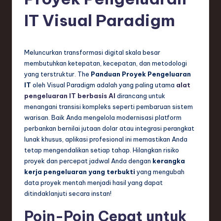
e
si
IT Visual Paradigm
a
n
Meluncurkan transformasi digital skala besar
-
membutuhkan ketepatan, kecepatan, dan metodologi
yang terstruktur. The
Panduan Proyek Pengeluaran
L
IT
oleh Visual Paradigm adalah yang paling utama
alat
a
pengeluaran IT berbasis AI
dirancang untuk
menangani transisi kompleks seperti pembaruan sistem
t
warisan. Baik Anda mengelola modernisasi platform
e
perbankan bernilai jutaan dolar atau integrasi perangkat
lunak khusus, aplikasi profesional ini memastikan Anda
s
tetap mengendalikan setiap tahap. Hilangkan risiko
t
proyek dan percepat jadwal Anda dengan
kerangka
kerja pengeluaran yang terbukti
yang mengubah
T
data proyek mentah menjadi hasil yang dapat
r
ditindaklanjuti secara instan!
e
Poin-Poin Cepat untuk