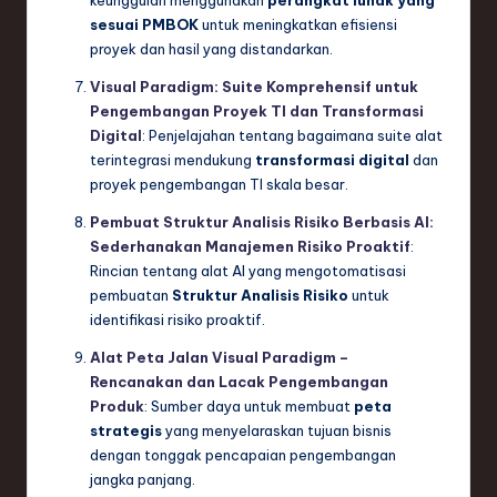
keunggulan menggunakan
perangkat lunak yang
sesuai PMBOK
untuk meningkatkan efisiensi
proyek dan hasil yang distandarkan.
Visual Paradigm: Suite Komprehensif untuk
Pengembangan Proyek TI dan Transformasi
Digital
: Penjelajahan tentang bagaimana suite alat
terintegrasi mendukung
transformasi digital
dan
proyek pengembangan TI skala besar.
Pembuat Struktur Analisis Risiko Berbasis AI:
Sederhanakan Manajemen Risiko Proaktif
:
Rincian tentang alat AI yang mengotomatisasi
pembuatan
Struktur Analisis Risiko
untuk
identifikasi risiko proaktif.
Alat Peta Jalan Visual Paradigm –
Rencanakan dan Lacak Pengembangan
Produk
: Sumber daya untuk membuat
peta
strategis
yang menyelaraskan tujuan bisnis
dengan tonggak pencapaian pengembangan
jangka panjang.