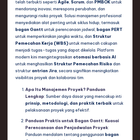
telah terbukti seperti
Agile
,
Scrum
, dan
PMBOK
untuk
mendorong inovasi, merespons perubahan, dan
mengurangi risiko proyek. Solusi manajemen profesional
menyediakan alat penting untuk siklus hidup, termasuk
bagan Gantt
untuk perencanaan jadwal,
bagan PERT
untuk memperkirakan jangka waktu, dan
Struktur
Pemecahan Kerja (WBS)
untuk memecah cakupan
menjadi tugas-tugas yang dapat dikelola. Platform
modern kini mengintegrasikan
otomasi berbasis AI
untuk menghasilkan
Struktur Pemecahan Risiko
dan
struktur
antrian Jira
, secara signifikan meningkatkan
visibilitas proyek dan kolaborasi tim.
Apa Itu Manajemen Proyek? Panduan
Lengkap
: Sumber daya dasar yang mencakup inti
prinsip, metodologi, dan praktik terbaik
untuk
pelaksanaan proyek yang efektif.
Panduan Praktis untuk Bagan Gantt: Kuasai
Perencanaan dan Penjadwalan Proyek
:
Panduan mendalam tentang penggunaan
bagan