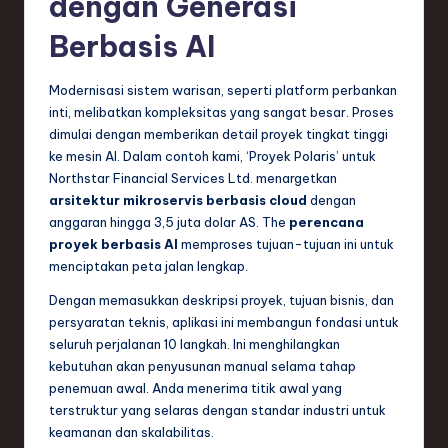
dengan Generasi
e
Berbasis AI
c
h
Modernisasi sistem warisan, seperti platform perbankan
inti, melibatkan kompleksitas yang sangat besar. Proses
,
dimulai dengan memberikan detail proyek tingkat tinggi
a
ke mesin AI. Dalam contoh kami, ‘Proyek Polaris’ untuk
Northstar Financial Services Ltd. menargetkan
n
arsitektur mikroservis berbasis cloud
dengan
d
anggaran hingga 3,5 juta dolar AS. The
perencana
proyek berbasis AI
memproses tujuan-tujuan ini untuk
I
menciptakan peta jalan lengkap.
n
Dengan memasukkan deskripsi proyek, tujuan bisnis, dan
n
persyaratan teknis, aplikasi ini membangun fondasi untuk
seluruh perjalanan 10 langkah. Ini menghilangkan
o
kebutuhan akan penyusunan manual selama tahap
v
penemuan awal. Anda menerima titik awal yang
terstruktur yang selaras dengan standar industri untuk
a
keamanan dan skalabilitas.