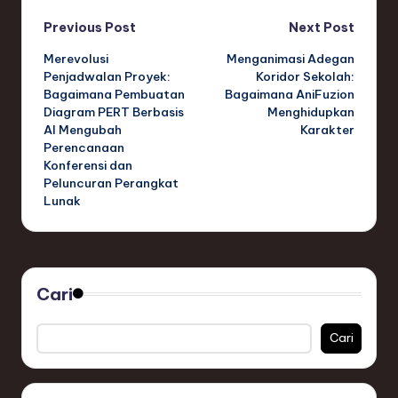
Post
Previous Post
Next Post
Merevolusi
Menganimasi Adegan
navigation
Penjadwalan Proyek:
Koridor Sekolah:
Bagaimana Pembuatan
Bagaimana AniFuzion
Diagram PERT Berbasis
Menghidupkan
AI Mengubah
Karakter
Perencanaan
Konferensi dan
Peluncuran Perangkat
Lunak
Cari
Cari