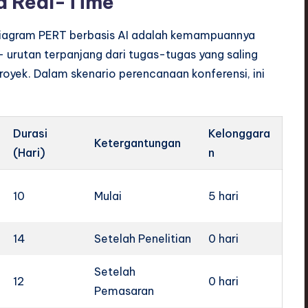
ra Real-Time
t diagram PERT berbasis AI adalah kemampuannya
 urutan terpanjang dari tugas-tugas yang saling
oyek. Dalam skenario perencanaan konferensi, ini
Durasi
Kelonggara
Ketergantungan
(Hari)
n
10
Mulai
5 hari
14
Setelah Penelitian
0 hari
Setelah
12
0 hari
Pemasaran