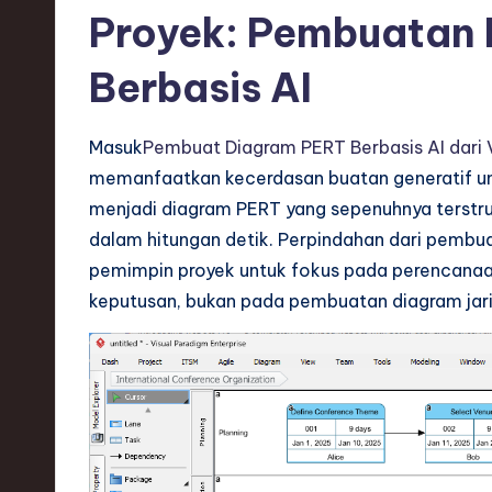
S
Proyek: Pembuatan
o
Berbasis AI
ft
w
Masuk
Pembuat Diagram PERT Berbasis AI dari 
memanfaatkan kecerdasan buatan generatif un
a
menjadi diagram PERT yang sepenuhnya terstrukt
r
dalam hitungan detik. Perpindahan dari pemb
pemimpin proyek untuk fokus pada perencanaan 
e
keputusan, bukan pada pembuatan diagram ja
,
T
e
c