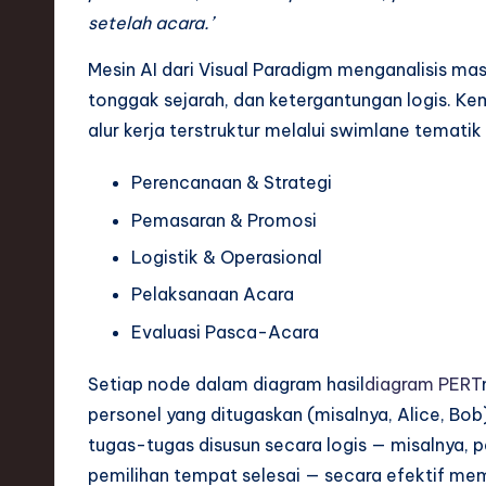
setelah acara.’
ti
Mesin AI dari Visual Paradigm menganalisis mas
o
tonggak sejarah, dan ketergantungan logis. K
n
alur kerja terstruktur melalui swimlane tematik 
Perencanaan & Strategi
Pemasaran & Promosi
Logistik & Operasional
Pelaksanaan Acara
Evaluasi Pasca-Acara
Setiap node dalam diagram hasil
diagram PERT
personel yang ditugaskan (misalnya, Alice, Bo
tugas-tugas disusun secara logis — misalnya, 
pemilihan tempat selesai — secara efektif mem