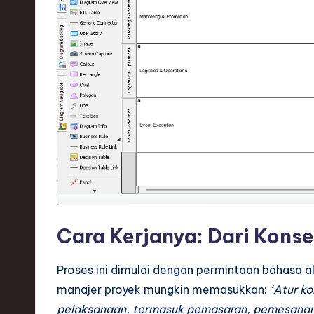
h
,
a
n
d
I
n
n
Cara Kerjanya: Dari Konsep
o
Proses ini dimulai dengan permintaan bahasa 
v
manajer proyek mungkin memasukkan:
‘Atur ko
a
pelaksanaan, termasuk pemasaran, pemesanan t