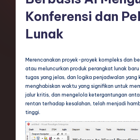
o
Konferensi dan Pe
n
Lunak
e
si
a
Merencanakan proyek-proyek kompleks dan bers
atau meluncurkan produk perangkat lunak baru
n
tugas yang jelas, dan logika penjadwalan yang k
-
menghabiskan waktu yang signifikan untuk me
jalur kritis, dan mengelola ketergantungan ant
L
rentan terhadap kesalahan, telah menjadi ham
a
tinggi.
t
e