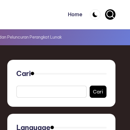
Home
dan Peluncuran Perangkat Lunak
Cari
Cari
Language