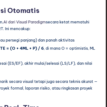
isi Otomatis
m,
AI dari Visual Paradigm
secara ketat mematuhi
T. Ini mencakup:
tau persegi panjang) dan panah aktivitas
TE = (O + 4ML + P) / 6
, di mana O = optimistis, ML
sai (ES/EF), akhir mulai/selesai (LS/LF), dan nilai
rik secara visual tetapi juga secara teknis akurat —
yek formal, laporan risiko, atau ringkasan proyek