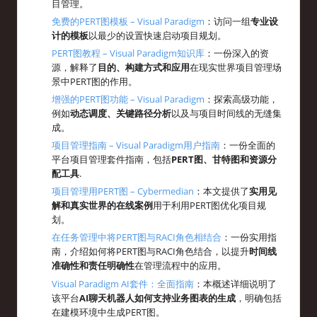
目管理。
免费的PERT图模板 – Visual Paradigm
：访问一组
专业设
计的模板
以最少的设置快速启动项目规划。
PERT图教程 – Visual Paradigm知识库
：一份深入的资
源，解释了
目的、构建方式和应用
在现实世界项目管理场
景中PERT图的作用。
增强的PERT图功能 – Visual Paradigm
：探索高级功能，
例如
动态调度、关键路径分析
以及与项目时间线的无缝集
成。
项目管理指南 – Visual Paradigm用户指南
：一份全面的
平台项目管理套件指南，包括
PERT图、甘特图和资源分
配工具
.
项目管理用PERT图 – Cybermedian
：本文提供了
实用见
解和真实世界的在线案例
用于利用PERT图优化项目规
划。
在任务管理中将PERT图与RACI角色相结合
：一份实用指
南，介绍如何将PERT图与RACI角色结合，以提升
时间线
准确性和责任明确性
在管理流程中的应用。
Visual Paradigm AI套件：全面指南
：本概述详细说明了
该平台
AI聊天机器人如何支持业务图表的生成
，明确包括
在建模环境中生成PERT图。