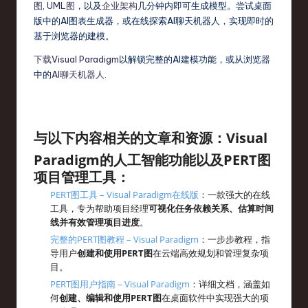
图
,
UML图
，以及
企业架构
几分钟内即可生成模型。尝试桌面
版中的AI图表生成器，或在线探索AI聊天机器人，实现即时的
基于浏览器的建模。
下载Visual Paradigm
以解锁完整的AI建模功能，或从浏览器
中的
AI聊天机器人
.
与以下内容相关的文章和资源：
Visual
Paradigm的人工智能功能
以及
PERT图
项目管理工具：
PERT图工具 – Visual Paradigm在线版
：一款强大的在线
工具，专为帮助项目经理
可视化任务依赖关系、估算时间
线并有效管理项目进度
。
完整的PERT图教程 – Visual Paradigm
：一步步教程，指
导用户
创建和使用PERT图
在云端高效规划和管理复杂项
目。
PERT图用户指南 – Visual Paradigm
：详细文档，涵盖如
何
创建、编辑和使用PERT图
在桌面软件中实现强大的项