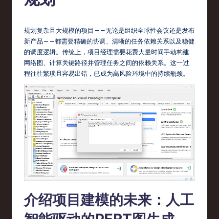
fi
e
d
规划复杂且大规模的项目——无论是组织全球性会议还是发布
新产品——都需要精确的协调、清晰的任务依赖关系以及稳健
C
的调度逻辑。传统上，项目经理需要花费大量时间手动构建
hi
网络图、计算关键路径并管理任务之间的依赖关系。这一过
程往往繁琐且容易出错，已成为高风险环境中的持续瓶颈。
n
e
s
e
-
L
a
t
介绍项目建模的未来：人工
e