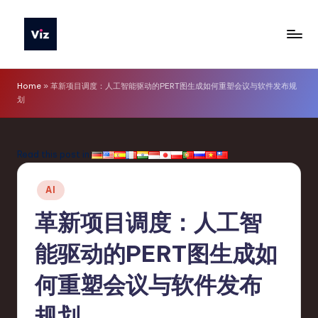
Skip
to
V
content
iz
Home
»
革新项目调度：人工智能驱动的PERT图生成如何重塑会议与软件发布规
划
T
o
o
Read this post in:
ls
Posted
AI
S
in
革新项目调度：人工智
i
m
能驱动的PERT图生成如
p
何重塑会议与软件发布
li
规划