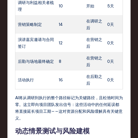
调研与利益相关者梳
10
开始
5天
理
在调研之
营销策略制定
14
0天
后
演讲嘉宾邀请与合同
在营销之
12
0天
签订
后
在营销之
后勤与场地最终确定
8
0天
后
在后勤之
活动执行
16
0天
后
AI将从调研到执行的整个路径标记为关键路径，且松弛时间为
零。这立即向项目团队发出信号：这些活动中的任何延误都
将直接延长项目工期——这对资源分配和风险缓解具有关键意
义。
动态情景测试与风险建模