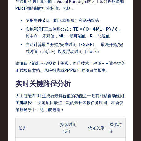
o
与通用绘图工具不同，
Visual Paradigm的人工智能
严格遵循
PERT图绘制的行业标准。包括：
v
使用事件节点（圆形或矩形）和活动箭头
a
实施PERT三点估算公式：
TE = (O + 4ML + P) / 6
，
ti
其中O = 乐观值，ML = 最可能值，P = 悲观值
o
自动计算最早开始/完成时间（ES/EF）、最晚开始/完
成时间（LS/LF）以及浮动时间（slack）
n
这确保了输出不仅视觉上美观，而且技术上严谨——适合纳入
正式项目文档、风险报告或PMP级别的项目简报中。
实时关键路径分析
人工智能PERT生成器最具价值的功能之一是其能够自动检测
关键路径
— 决定项目最短工期的最长依赖任务序列。在会议
策划场景中，这可能包括：
持续时间
松弛时
任务
依赖关系
（天）
间