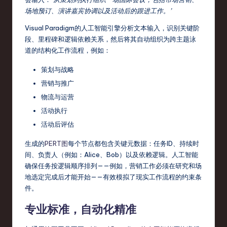
场地预订、演讲嘉宾协调以及活动后的跟进工作。’
r
Visual Paradigm的人工智能引擎分析文本输入，识别关键阶
e
段、里程碑和逻辑依赖关系，然后将其自动组织为跨主题泳
,
道的结构化工作流程，例如：
T
策划与战略
e
营销与推广
c
物流与运营
活动执行
h
活动后评估
,
生成的
PERT图
每个节点都包含关键元数据：任务ID、持续时
a
间、负责人（例如：Alice、Bob）以及依赖逻辑。人工智能
n
确保任务按逻辑顺序排列——例如，营销工作必须在研究和场
地选定完成后才能开始——有效模拟了现实工作流程的约束条
d
件。
In
专业标准，自动化精准
n