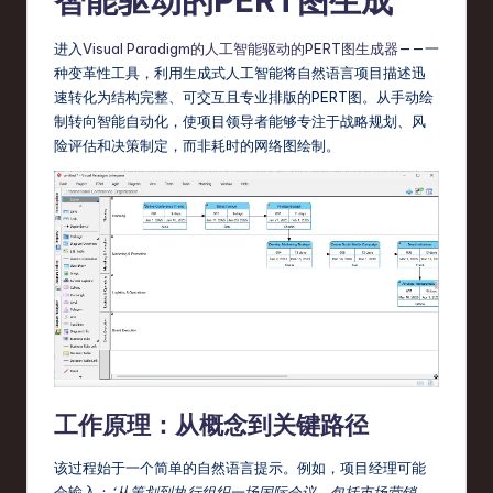
智能驱动的PERT图生成
s
t
进入
Visual Paradigm的人工智能驱动的PERT图生成器
——一
种变革性工具，利用生成式人工智能将自然语言项目描述迅
T
速转化为结构完整、可交互且专业排版的PERT图。从手动绘
r
制转向智能自动化，使项目领导者能够专注于战略规划、风
险评估和决策制定，而非耗时的网络图绘制。
e
n
d
s
in
S
o
ft
工作原理：从概念到关键路径
w
该过程始于一个简单的自然语言提示。例如，项目经理可能
a
会输入：
‘从策划到执行组织一场国际会议，包括市场营销、