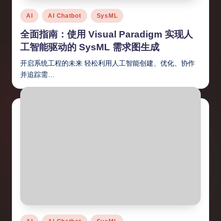
d
Posted
AI
AI Chatbot
SysML
C
in
全面指南：使用 Visual Paradigm 实现人
hi
工智能驱动的 SysML 需求图生成
n
开启系统工程的未来 轻松利用人工智能创建、优化、协作
e
并追踪需…
s
e
-
L
a
t
e
s
Posted