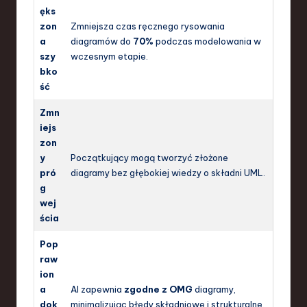
ęks
zon
Zmniejsza czas ręcznego rysowania
a
diagramów do
70%
podczas modelowania w
szy
wczesnym etapie.
bko
ść
Zmn
iejs
zon
y
Początkujący mogą tworzyć złożone
pró
diagramy bez głębokiej wiedzy o składni UML.
g
wej
ścia
Pop
raw
ion
a
AI zapewnia
zgodne z OMG
diagramy,
dok
minimalizując błędy składniowe i strukturalne.