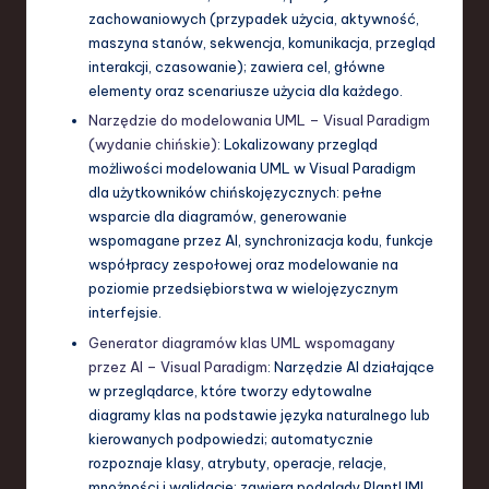
zachowaniowych (przypadek użycia, aktywność,
maszyna stanów, sekwencja, komunikacja, przegląd
interakcji, czasowanie); zawiera cel, główne
elementy oraz scenariusze użycia dla każdego.
Narzędzie do modelowania UML – Visual Paradigm
(wydanie chińskie)
: Lokalizowany przegląd
możliwości modelowania UML w Visual Paradigm
dla użytkowników chińskojęzycznych: pełne
wsparcie dla diagramów, generowanie
wspomagane przez AI, synchronizacja kodu, funkcje
współpracy zespołowej oraz modelowanie na
poziomie przedsiębiorstwa w wielojęzycznym
interfejsie.
Generator diagramów klas UML wspomagany
przez AI – Visual Paradigm
: Narzędzie AI działające
w przeglądarce, które tworzy edytowalne
diagramy klas na podstawie języka naturalnego lub
kierowanych podpowiedzi; automatycznie
rozpoznaje klasy, atrybuty, operacje, relacje,
mnożności i walidacje; zawiera podglądy PlantUML,