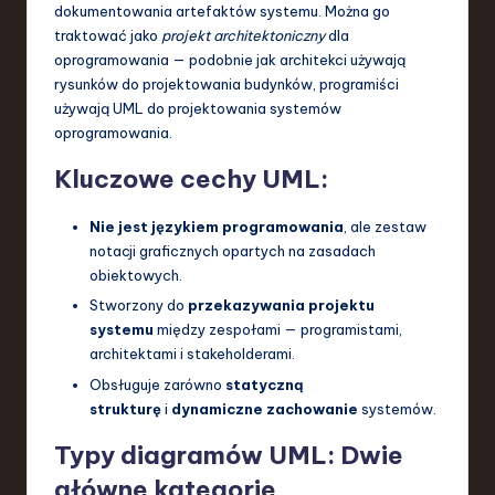
dokumentowania artefaktów systemu. Można go
a
traktować jako
projekt architektoniczny
dla
oprogramowania — podobnie jak architekci używają
n
rysunków do projektowania budynków, programiści
d
używają UML do projektowania systemów
oprogramowania.
I
n
Kluczowe cechy UML:
n
Nie jest językiem programowania
, ale zestaw
o
notacji graficznych opartych na zasadach
obiektowych.
v
Stworzony do
przekazywania projektu
a
systemu
między zespołami — programistami,
ti
architektami i stakeholderami.
Obsługuje zarówno
statyczną
o
strukturę
i
dynamiczne zachowanie
systemów.
n
Typy diagramów UML: Dwie
główne kategorie