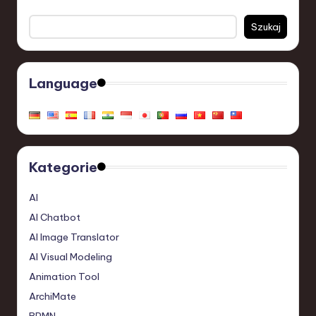
Szukaj
Language
Kategorie
AI
AI Chatbot
AI Image Translator
AI Visual Modeling
Animation Tool
ArchiMate
BPMN