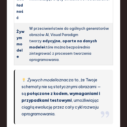
ład
noś
ć
W przeciwieństwie do ogólnych generatorów
Żyw
obrazów AI, Visual Paradigm
ym
tworzy
edycyjne, oparte na danych
mo
modele
które można bezpośrednio
del
zintegrować z procesem tworzenia
e
oprogramowania.
Żywych modeli
oznacza to, że Twoje
schematy nie są statycznymi obrazami —
są
połączone z kodem, wymaganiami i
przypadkami testowymi
, umożliwiając
ciągłą ewolucję przez cały cykl rozwoju
oprogramowania.