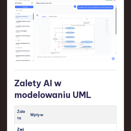
Zalety AI w
modelowaniu UML
Zale
Wpływ
ta
Zwi