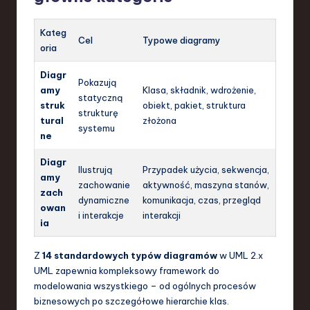
Kateg
Cel
Typowe diagramy
oria
Diagr
Pokazują
amy
Klasa, składnik, wdrożenie,
statyczną
struk
obiekt, pakiet, struktura
strukturę
tural
złożona
systemu
ne
Diagr
Ilustrują
Przypadek użycia, sekwencja,
amy
zachowanie
aktywność, maszyna stanów,
zach
dynamiczne
komunikacja, czas, przegląd
owan
i interakcje
interakcji
ia
Z
14 standardowych typów diagramów
w UML 2.x
UML zapewnia kompleksowy framework do
modelowania wszystkiego – od ogólnych procesów
biznesowych po szczegółowe hierarchie klas.