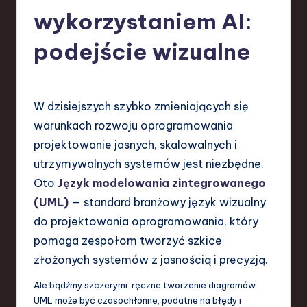
-
wykorzystaniem AI:
L
a
podejście wizualne
t
e
W dzisiejszych szybko zmieniających się
s
warunkach rozwoju oprogramowania
t
projektowanie jasnych, skalowalnych i
T
utrzymywalnych systemów jest niezbędne.
r
Oto
Język modelowania zintegrowanego
e
(UML)
— standard branżowy język wizualny
do projektowania oprogramowania, który
n
pomaga zespołom tworzyć szkice
d
złożonych systemów z jasnością i precyzją.
s
Ale bądźmy szczerymi: ręczne tworzenie diagramów
in
UML może być czasochłonne, podatne na błędy i