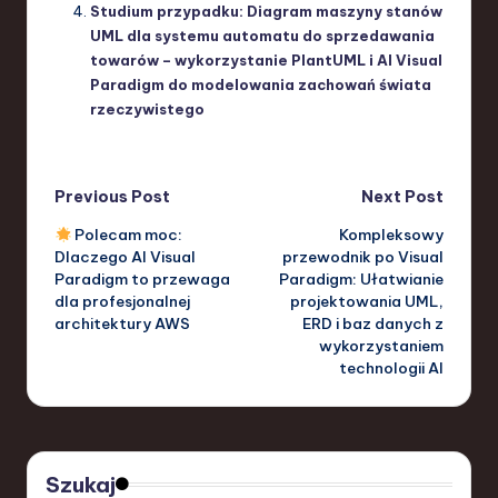
Studium przypadku: Diagram maszyny stanów
UML dla systemu automatu do sprzedawania
towarów – wykorzystanie PlantUML i AI Visual
Paradigm do modelowania zachowań świata
rzeczywistego
Post
Previous Post
Next Post
Polecam moc:
Kompleksowy
navigation
Dlaczego AI Visual
przewodnik po Visual
Paradigm to przewaga
Paradigm: Ułatwianie
dla profesjonalnej
projektowania UML,
architektury AWS
ERD i baz danych z
wykorzystaniem
technologii AI
Szukaj