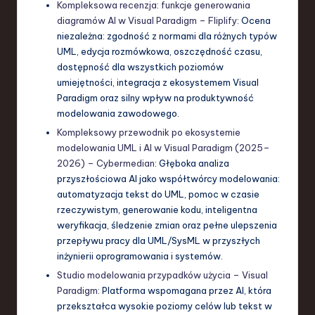
Kompleksowa recenzja: funkcje generowania
diagramów AI w Visual Paradigm – Fliplify
: Ocena
niezależna: zgodność z normami dla różnych typów
UML, edycja rozmówkowa, oszczędność czasu,
dostępność dla wszystkich poziomów
umiejętności, integracja z ekosystemem Visual
Paradigm oraz silny wpływ na produktywność
modelowania zawodowego.
Kompleksowy przewodnik po ekosystemie
modelowania UML i AI w Visual Paradigm (2025–
2026) – Cybermedian
: Głęboka analiza
przyszłościowa AI jako współtwórcy modelowania:
automatyzacja tekst do UML, pomoc w czasie
rzeczywistym, generowanie kodu, inteligentna
weryfikacja, śledzenie zmian oraz pełne ulepszenia
przepływu pracy dla UML/SysML w przyszłych
inżynierii oprogramowania i systemów.
Studio modelowania przypadków użycia – Visual
Paradigm
: Platforma wspomagana przez AI, która
przekształca wysokie poziomy celów lub tekst w