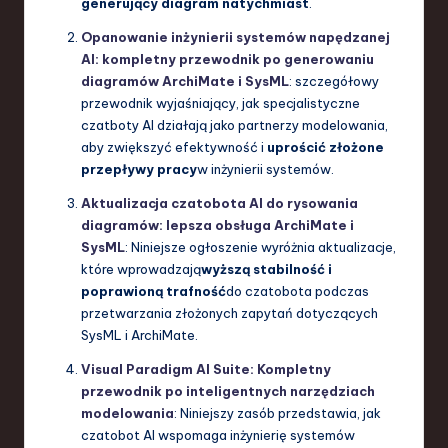
generujący diagram natychmiast
.
Opanowanie inżynierii systemów napędzanej
AI: kompletny przewodnik po generowaniu
diagramów ArchiMate i SysML
: szczegółowy
przewodnik wyjaśniający, jak specjalistyczne
czatboty AI działają jako partnerzy modelowania,
aby zwiększyć efektywność i
uprościć złożone
przepływy pracy
w inżynierii systemów.
Aktualizacja czatobota AI do rysowania
diagramów: lepsza obsługa ArchiMate i
SysML
: Niniejsze ogłoszenie wyróżnia aktualizacje,
które wprowadzają
wyższą stabilność i
poprawioną trafność
do czatobota podczas
przetwarzania złożonych zapytań dotyczących
SysML i ArchiMate.
Visual Paradigm AI Suite: Kompletny
przewodnik po inteligentnych narzędziach
modelowania
: Niniejszy zasób przedstawia, jak
czatobot AI wspomaga inżynierię systemów