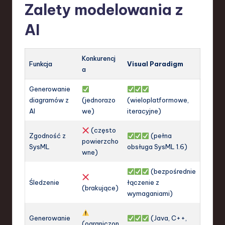
Zalety modelowania z
AI
Konkurencj
Funkcja
Visual Paradigm
a
Generowanie
diagramów z
(jednorazo
(wieloplatformowe,
AI
we)
iteracyjne)
(często
Zgodność z
(pełna
powierzcho
SysML
obsługa SysML 1.6)
wne)
(bezpośrednie
Śledzenie
łączenie z
(brakujące)
wymaganiami)
Generowanie
(Java, C++,
(ograniczon