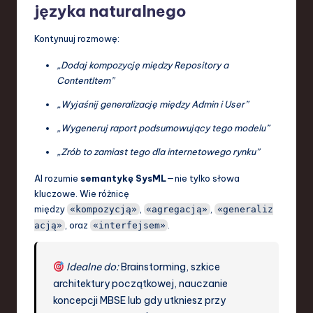
języka naturalnego
Kontynuuj rozmowę:
„Dodaj kompozycję między Repository a
ContentItem”
„Wyjaśnij generalizację między Admin i User”
„Wygeneruj raport podsumowujący tego modelu”
„Zrób to zamiast tego dla internetowego rynku”
AI rozumie
semantykę SysML
—nie tylko słowa
kluczowe. Wie różnicę
między
,
,
«kompozycją»
«agregacją»
«generaliz
, oraz
.
acją»
«interfejsem»
Idealne do:
Brainstorming, szkice
architektury początkowej, nauczanie
koncepcji MBSE lub gdy utkniesz przy