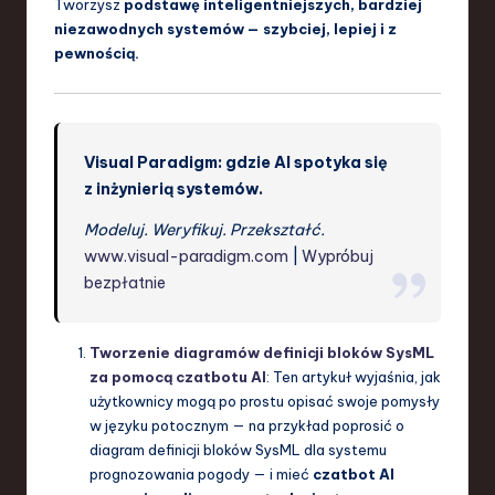
Tworzysz
podstawę inteligentniejszych, bardziej
niezawodnych systemów — szybciej, lepiej i z
pewnością.
Visual Paradigm: gdzie AI spotyka się
z inżynierią systemów.
Modeluj. Weryfikuj. Przekształć.
www.visual-paradigm.com
|
Wypróbuj
bezpłatnie
Tworzenie diagramów definicji bloków SysML
za pomocą czatbotu AI
: Ten artykuł wyjaśnia, jak
użytkownicy mogą po prostu opisać swoje pomysły
w języku potocznym — na przykład poprosić o
diagram definicji bloków SysML dla systemu
prognozowania pogody — i mieć
czatbot AI