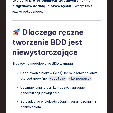
tworzenia
profesjonalnych, zgodnych z normami
diagramów definicji bloków SysML
—wszystko z
a
języka potocznego.
n
d
Dlaczego ręczne
I
n
tworzenie BDD jest
n
niewystarczające
o
Tradycyjne modelowanie BDD wymaga:
v
a
Definiowania bloków (klas), ich właściwości oraz
stereotypów (np.
,
)
«system»
«komponent»
ti
Ustanawiania relacji: kompozycji, agregacji,
o
generalizacji, powiązania
n
Zarządzania wielokrotnościami, ograniczeniami i
odniesieniami