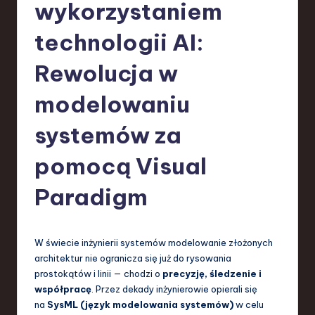
-
wykorzystaniem
L
technologii AI:
a
Rewolucja w
t
e
modelowaniu
s
systemów za
t
pomocą Visual
T
r
Paradigm
e
n
W świecie inżynierii systemów modelowanie złożonych
d
architektur nie ogranicza się już do rysowania
prostokątów i linii — chodzi o
precyzję, śledzenie i
s
współpracę
. Przez dekady inżynierowie opierali się
in
na
SysML (język modelowania systemów)
w celu