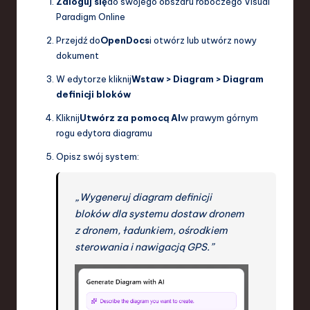
Zaloguj się
do swojego obszaru roboczego Visual
Paradigm Online
Przejdź do
OpenDocs
i otwórz lub utwórz nowy
dokument
W edytorze kliknij
Wstaw > Diagram > Diagram
definicji bloków
Kliknij
Utwórz za pomocą AI
w prawym górnym
rogu edytora diagramu
Opisz swój system:
„Wygeneruj diagram definicji
bloków dla systemu dostaw dronem
z dronem, ładunkiem, ośrodkiem
sterowania i nawigacją GPS.”