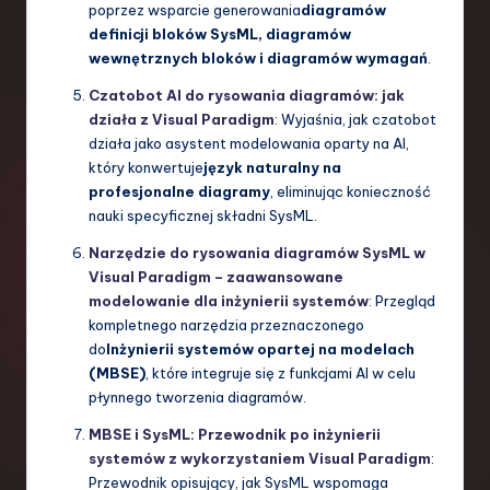
poprzez wsparcie generowania
diagramów
definicji bloków SysML, diagramów
wewnętrznych bloków i diagramów wymagań
.
Czatobot AI do rysowania diagramów: jak
działa z Visual Paradigm
: Wyjaśnia, jak czatobot
działa jako asystent modelowania oparty na AI,
który konwertuje
język naturalny na
profesjonalne diagramy
, eliminując konieczność
nauki specyficznej składni SysML.
Narzędzie do rysowania diagramów SysML w
Visual Paradigm – zaawansowane
modelowanie dla inżynierii systemów
: Przegląd
kompletnego narzędzia przeznaczonego
do
Inżynierii systemów opartej na modelach
(MBSE)
, które integruje się z funkcjami AI w celu
płynnego tworzenia diagramów.
MBSE i SysML: Przewodnik po inżynierii
systemów z wykorzystaniem Visual Paradigm
:
Przewodnik opisujący, jak SysML wspomaga