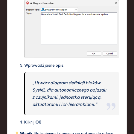
Wprowadź jasne opis:
„Utwórz diagram definicji bloków
SysML dla autonomicznego pojazdu
z czujnikami, jednostką sterującą,
aktuatorami i ich hierarchiami.”
Kliknij
OK
Wynik
: Natychmiast pojawia się gotowy do edycji