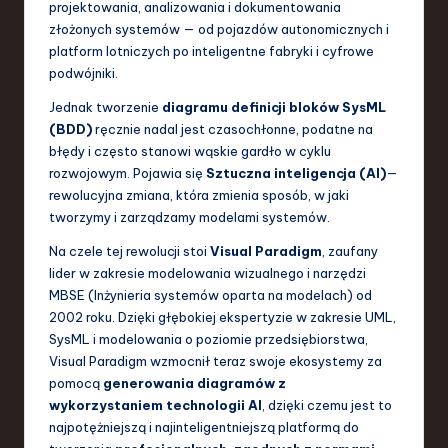
projektowania, analizowania i dokumentowania
S
złożonych systemów — od pojazdów autonomicznych i
o
platform lotniczych po inteligentne fabryki i cyfrowe
podwójniki.
f
Jednak tworzenie
diagramu definicji bloków SysML
t
(BDD)
ręcznie nadal jest czasochłonne, podatne na
w
błędy i często stanowi wąskie gardło w cyklu
rozwojowym. Pojawia się
Sztuczna inteligencja (AI)
—
a
rewolucyjna zmiana, która zmienia sposób, w jaki
r
tworzymy i zarządzamy modelami systemów.
e
Na czele tej rewolucji stoi
Visual Paradigm
, zaufany
lider w zakresie modelowania wizualnego i narzędzi
,
MBSE (Inżynieria systemów oparta na modelach) od
T
2002 roku. Dzięki głębokiej ekspertyzie w zakresie UML,
SysML i modelowania o poziomie przedsiębiorstwa,
e
Visual Paradigm wzmocnił teraz swoje ekosystemy za
c
pomocą
generowania diagramów z
wykorzystaniem technologii AI
, dzięki czemu jest to
h
najpotężniejszą i najinteligentniejszą platformą do
,