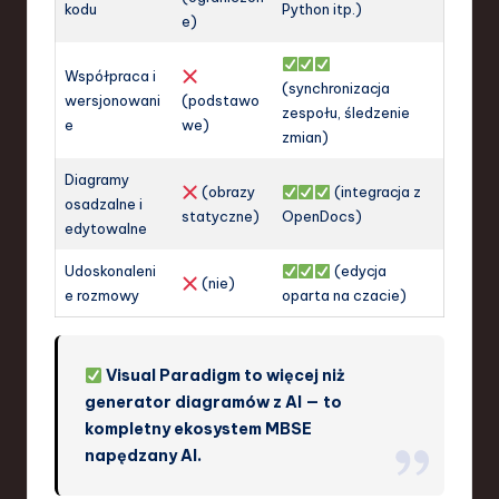
kodu
Python itp.)
e)
Współpraca i
(synchronizacja
wersjonowani
(podstawo
zespołu, śledzenie
e
we)
zmian)
Diagramy
(obrazy
(integracja z
osadzalne i
statyczne)
OpenDocs)
edytowalne
Udoskonaleni
(edycja
(nie)
e rozmowy
oparta na czacie)
Visual Paradigm to więcej niż
generator diagramów z AI — to
kompletny ekosystem MBSE
napędzany AI.