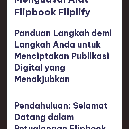
e
si
Flipbook Fliplify
a
n
Panduan Langkah demi
-
Langkah Anda untuk
L
Menciptakan Publikasi
a
Digital yang
t
e
Menakjubkan
s
t
Pendahuluan: Selamat
T
r
Datang dalam
e
Petualangan Flipbook