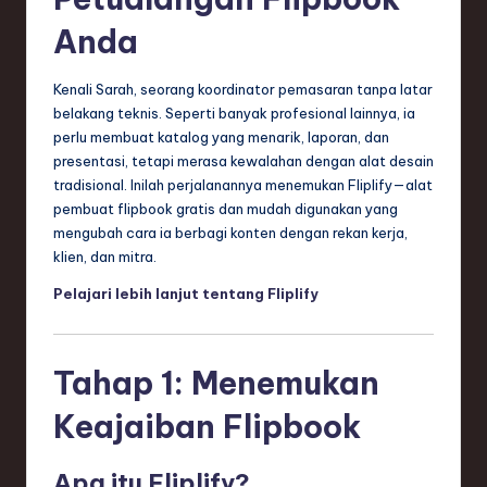
n
Anda
d
s
Kenali Sarah, seorang koordinator pemasaran tanpa latar
belakang teknis. Seperti banyak profesional lainnya, ia
in
perlu membuat katalog yang menarik, laporan, dan
S
presentasi, tetapi merasa kewalahan dengan alat desain
tradisional. Inilah perjalanannya menemukan Fliplify—alat
o
pembuat flipbook gratis dan mudah digunakan yang
f
mengubah cara ia berbagi konten dengan rekan kerja,
klien, dan mitra.
t
Pelajari lebih lanjut tentang Fliplify
w
a
r
Tahap 1: Menemukan
e
Keajaiban Flipbook
,
T
Apa itu Fliplify?