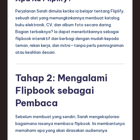
e
Perjalanan Sarah dimulai ketika ia belajar tentang Fliplify,
c
sebuah alat yang memungkinkannya membuat katalog,
buku elektronik, CV, dan album foto secara daring.
h
Bagian terbaiknya? Ia dapat menerbitkannya sebagai
,
flipbook interaktif dan berbagi dengan mudah kepada
teman, rekan kerja, dan mitra—tanpa perlu pemrograman
a
atau keahlian desain.
n
d
Tahap 2: Mengalami
I
Flipbook sebagai
n
Pembaca
n
o
Sebelum membuat yang sendiri, Sarah mengeksplorasi
v
bagaimana rasanya membaca flipbook. Ini membantunya
memahami apa yang akan dirasakan audiensnya.
a