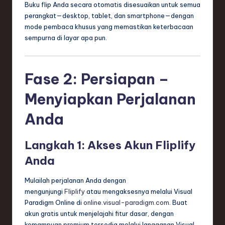
ti
Buku flip Anda secara otomatis disesuaikan untuk semua
perangkat—desktop, tablet, dan smartphone—dengan
o
mode pembaca khusus yang memastikan keterbacaan
n
sempurna di layar apa pun.
Fase 2: Persiapan –
Menyiapkan Perjalanan
Anda
Langkah 1: Akses Akun Fliplify
Anda
Mulailah perjalanan Anda dengan
mengunjungi
Fliplify
atau mengaksesnya melalui Visual
Paradigm Online di
online.visual-paradigm.com
. Buat
akun gratis untuk menjelajahi fitur dasar, dengan
kemampuan premium tersedia melalui langganan Visual