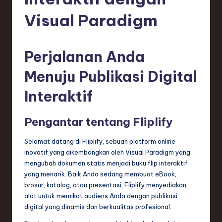
e
si
Visual Paradigm
a
n
Perjalanan Anda
-
Menuju Publikasi Digital
L
Interaktif
a
t
Pengantar tentang Fliplify
e
Selamat datang di Fliplify, sebuah platform online
s
inovatif yang dikembangkan oleh Visual Paradigm yang
t
mengubah dokumen statis menjadi buku flip interaktif
yang menarik. Baik Anda sedang membuat eBook,
T
brosur, katalog, atau presentasi, Fliplify menyediakan
r
alat untuk memikat audiens Anda dengan publikasi
digital yang dinamis dan berkualitas profesional.
e