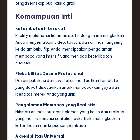
tengah lanskap publikasi digital.
e
Kemampuan Inti
c
h
Keterlibatan Interaktif
Fliplify melampaui halaman statis dengan memungkinkan
,
Anda menyematkan video, tautan, dan animasi langsung
a
ke dalam buku flip Anda, menciptakan pengalaman
membaca yang imersif yang menjaga keterlibatan
n
audiens.
d
Fleksibilitas Desain Profesional
I
Desain publikasi dari awal atau manfaatkan template
yang dapat disesuaikan untuk mencocokkan gaya dan
n
identitas merek Anda yang unik.
n
Pengalaman Membaca yang Realistis
o
Nikmati animasi putaran halaman yang halus dan realistis
yang meniru sensasi sentuhan buku fisik, meningkatkan
v
keterlibatan dan kepuasan pembaca.
a
Aksesibilitas Universal