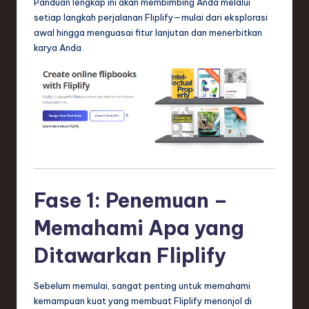
Panduan lengkap ini akan membimbing Anda melalui
n
setiap langkah perjalanan Fliplify—mulai dari eksplorasi
d
awal hingga menguasai fitur lanjutan dan menerbitkan
karya Anda.
s
in
S
o
f
t
w
Fase 1: Penemuan –
a
Memahami Apa yang
r
Ditawarkan Fliplify
e
,
Sebelum memulai, sangat penting untuk memahami
kemampuan kuat yang membuat Fliplify menonjol di
T