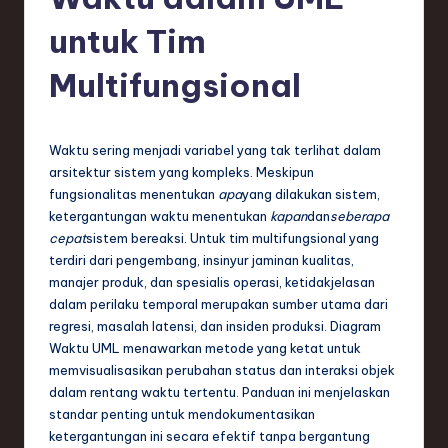
e
si
untuk Tim
a
Multifungsional
n
-
Waktu sering menjadi variabel yang tak terlihat dalam
L
arsitektur sistem yang kompleks. Meskipun
a
fungsionalitas menentukan
apa
yang dilakukan sistem,
ketergantungan waktu menentukan
kapan
dan
seberapa
t
cepat
sistem bereaksi. Untuk tim multifungsional yang
e
terdiri dari pengembang, insinyur jaminan kualitas,
manajer produk, dan spesialis operasi, ketidakjelasan
s
dalam perilaku temporal merupakan sumber utama dari
t
regresi, masalah latensi, dan insiden produksi. Diagram
Waktu UML menawarkan metode yang ketat untuk
T
memvisualisasikan perubahan status dan interaksi objek
r
dalam rentang waktu tertentu. Panduan ini menjelaskan
standar penting untuk mendokumentasikan
e
ketergantungan ini secara efektif tanpa bergantung