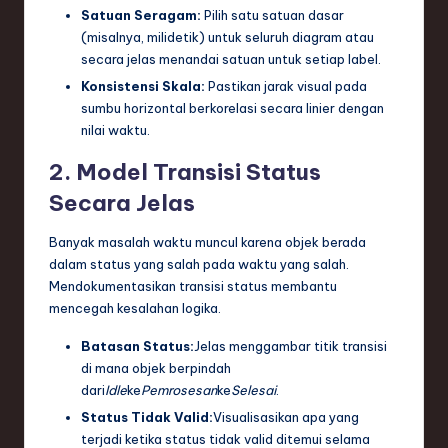
Satuan Seragam:
Pilih satu satuan dasar
(misalnya, milidetik) untuk seluruh diagram atau
secara jelas menandai satuan untuk setiap label.
Konsistensi Skala:
Pastikan jarak visual pada
sumbu horizontal berkorelasi secara linier dengan
nilai waktu.
2. Model Transisi Status
Secara Jelas
Banyak masalah waktu muncul karena objek berada
dalam status yang salah pada waktu yang salah.
Mendokumentasikan transisi status membantu
mencegah kesalahan logika.
Batasan Status:
Jelas menggambar titik transisi
di mana objek berpindah
dari
Idle
ke
Pemrosesan
ke
Selesai
.
Status Tidak Valid:
Visualisasikan apa yang
terjadi ketika status tidak valid ditemui selama