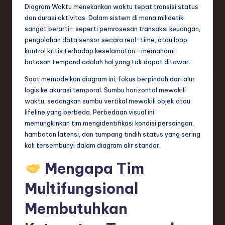
Diagram Waktu menekankan waktu tepat transisi status
e
dan durasi aktivitas. Dalam sistem di mana milidetik
c
sangat berarti—seperti pemrosesan transaksi keuangan,
pengolahan data sensor secara real-time, atau loop
h
kontrol kritis terhadap keselamatan—memahami
,
batasan temporal adalah hal yang tak dapat ditawar.
a
Saat memodelkan diagram ini, fokus berpindah dari alur
logis ke akurasi temporal. Sumbu horizontal mewakili
n
waktu, sedangkan sumbu vertikal mewakili objek atau
d
lifeline yang berbeda. Perbedaan visual ini
memungkinkan tim mengidentifikasi kondisi persaingan,
I
hambatan latensi, dan tumpang tindih status yang sering
n
kali tersembunyi dalam diagram alir standar.
n
Mengapa Tim
o
Multifungsional
v
Membutuhkan
a