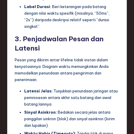
Label Durasi:
Beri keterangan pada batang
dengan nilai waktu spesifik (misalnya, “50ms”,
“2s”) daripada deskripsi relatif seperti “durasi
singkat”.
3. Penjadwalan Pesan dan
Latensi
Pesan yang dikirim antar lifeline tidak instan dalam
kenyataannya. Diagram waktu memungkinkan Anda
memodelkan penundaan antara pengiriman dan
penerimaan.
Latensi Jelas:
Tunjukkan penundaan jaringan atau
pemrosesan antara akhir satu batang dan awal
batang lainnya.
Sinyal Asinkron:
Bedakan secara jelas antara
panggilan sinkron (blok) dan sinyal asinkron (kirim
dan lupakan).
Waktu Habis (Timeouts):
Tandai titik di mana