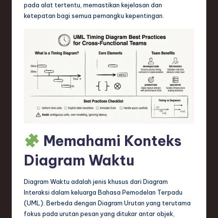
n
pada alat tertentu, memastikan kejelasan dan
ketepatan bagi semua pemangku kepentingan.
d
s
in
S
o
f
t
w
Memahami Konteks
a
Diagram Waktu
r
e
Diagram Waktu adalah jenis khusus dari Diagram
Interaksi dalam keluarga Bahasa Pemodelan Terpadu
,
(UML). Berbeda dengan Diagram Urutan yang terutama
T
fokus pada urutan pesan yang ditukar antar objek,