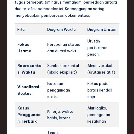
tugas tersebut, tim harus memahami perbedaan antara
dua artefak pemodelan ini. Kecanggungan sering
menyebabkan pemborosan dokumentasi.
Fitur
Diagram Waktu
Diagram Urutan
Urutan
Fokus
Perubahan status
pertukaran
Utama
dan durasi waktu
pesan
Representa
Sumbu horizontal
Aliran vertikal
si Waktu
(skala eksplisit)
(urutan relatif)
Batasan
Fokus pada
Visualisasi
penggunaan
batas kendali
Status
status
saja
Kasus
Alur logika,
Kinerja, waktu
Penggunaa
penanganan
habis, latensi
n Terbaik
kesalahan
Tinggi