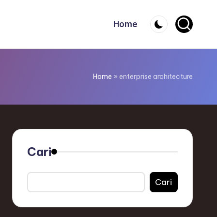
Home
Home
»
enterprise architecture
Cari
Cari