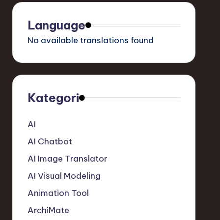
Language
No available translations found
Kategori
AI
AI Chatbot
AI Image Translator
AI Visual Modeling
Animation Tool
ArchiMate