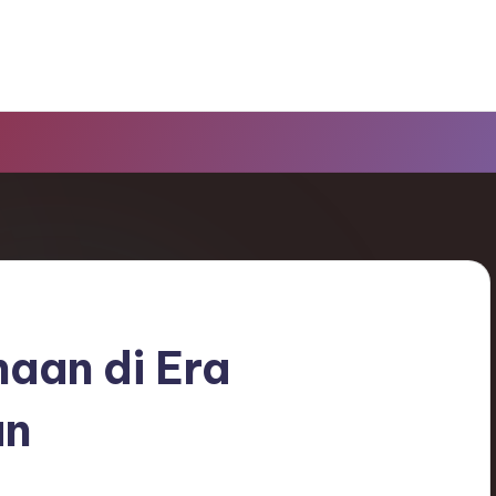
haan di Era
an