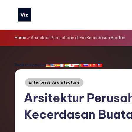
Skip
to
V
content
iz
Home
»
Arsitektur Perusahaan di Era Kecerdasan Buatan
T
o
Read this post in:
o
Posted
Enterprise Architecture
ls
in
Arsitektur Perusa
I
Kecerdasan Buat
n
d