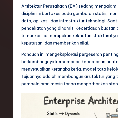
o
Arsitektur Perusahaan (EA) sedang mengalami 
disiplin ini berfokus pada gambaran statis, m
n
data, aplikasi, dan infrastruktur teknologi. Saa
e
pendekatan yang dinamis. Kecerdasan buatan 
tumpukan; ia merupakan kekuatan struktural y
si
keputusan, dan memberikan nilai.
a
Panduan ini mengeksplorasi pergeseran penting
n
berkembangnya kemampuan kecerdasan buatan.
menyesuaikan kerangka kerja, model tata kelol
-
Tujuannya adalah membangun arsitektur yang t
L
pembelajaran mesin tanpa mengorbankan stabi
a
t
e