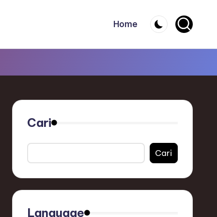
Home
Cari
Cari
Language