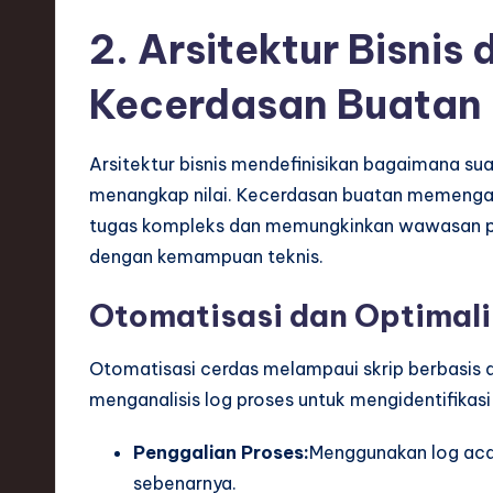
h
2. Arsitektur Bisnis 
,
Kecerdasan Buatan
a
n
Arsitektur bisnis mendefinisikan bagaimana su
menangkap nilai. Kecerdasan buatan memengar
d
tugas kompleks dan memungkinkan wawasan pred
I
dengan kemampuan teknis.
n
Otomatisasi dan Optimali
n
Otomatisasi cerdas melampaui skrip berbasis 
o
menganalisis log proses untuk mengidentifika
v
Penggalian Proses:
Menggunakan log aca
a
sebenarnya.