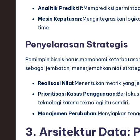
Analitik Prediktif:
Memprediksi permintaa
ti
Mesin Keputusan:
Mengintegrasikan logik
o
time.
n
Penyelarasan Strategis
Pemimpin bisnis harus memahami keterbatasan
sebagai jembatan, menerjemahkan niat strategi
Realisasi Nilai:
Menentukan metrik yang jel
Prioritisasi Kasus Penggunaan:
Berfokus
teknologi karena teknologi itu sendiri.
Manajemen Perubahan:
Menyiapkan tenag
3. Arsitektur Data: