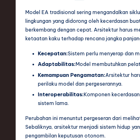
S
Model EA tradisional sering mengandalkan sikl
o
lingkungan yang didorong oleh kecerdasan bua
ft
berkembang dengan cepat. Arsitektur harus m
ketaatan kaku terhadap rencana jangka panjan
w
a
Kecepatan:
Sistem perlu menyerap dan 
Adaptabilitas:
Model membutuhkan pelati
r
Kemampuan Pengamatan:
Arsitektur ha
e
perilaku model dan pergeserannya.
,
Interoperabilitas:
Komponen kecerdasan b
sistem lama.
T
Perubahan ini menuntut pergeseran dari melih
e
Sebaliknya, arsitektur menjadi sistem hidup ya
c
pengambilan keputusan otonom.