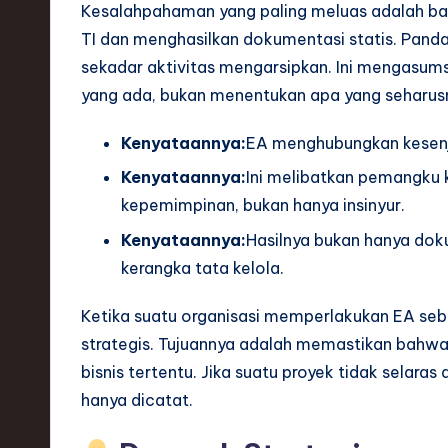
S
Kesalahpahaman yang paling meluas adalah b
TI dan menghasilkan dokumentasi statis. Panda
o
sekadar aktivitas mengarsipkan. Ini mengasum
ft
yang ada, bukan menentukan apa yang seharus
w
Kenyataannya:
EA menghubungkan kesenja
a
Kenyataannya:
Ini melibatkan pemangku 
kepemimpinan, bukan hanya insinyur.
r
Kenyataannya:
Hasilnya bukan hanya doku
e
kerangka tata kelola.
,
Ketika suatu organisasi memperlakukan EA se
T
strategis. Tujuannya adalah memastikan bahw
bisnis tertentu. Jika suatu proyek tidak selaras
e
hanya dicatat.
c