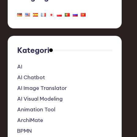
Kategori
AI
AI Chatbot
AI Image Translator
AI Visual Modeling
Animation Tool
ArchiMate
BPMN