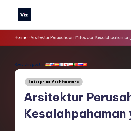
Skip
to
V
content
iz
Home
»
Arsitektur Perusahaan: Mitos dan Kesalahpahaman
T
o
Read this post in:
o
Posted
Enterprise Architecture
ls
in
Arsitektur Perusa
I
Kesalahpahaman 
n
d