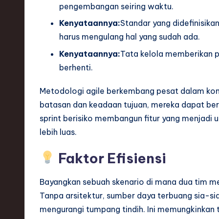
pengembangan seiring waktu.
ti
Kenyataannya:
Standar yang didefinisik
o
harus mengulang hal yang sudah ada.
Kenyataannya:
Tata kelola memberikan 
n
berhenti.
Metodologi agile berkembang pesat dalam kond
batasan dan keadaan tujuan, mereka dapat berit
sprint berisiko membangun fitur yang menjadi
lebih luas.
Faktor Efisiensi
Bayangkan sebuah skenario di mana dua tim m
Tanpa arsitektur, sumber daya terbuang sia-sia.
mengurangi tumpang tindih. Ini memungkinkan tim