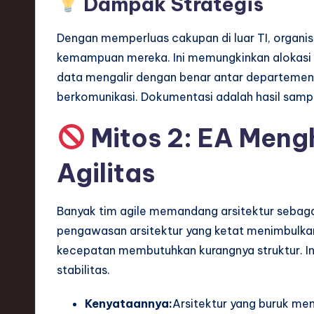
Dampak Strategis
h
Dengan memperluas cakupan di luar TI, organi
,
kemampuan mereka. Ini memungkinkan alokasi s
a
data mengalir dengan benar antar departemen. 
berkomunikasi. Dokumentasi adalah hasil sampin
n
d
Mitos 2: EA Meng
I
Agilitas
n
Banyak tim agile memandang arsitektur sebag
n
pengawasan arsitektur yang ketat menimbulka
o
kecepatan membutuhkan kurangnya struktur. In
stabilitas.
v
Kenyataannya:
Arsitektur yang buruk me
a