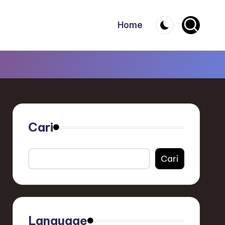
Home
Cari
Cari
Language