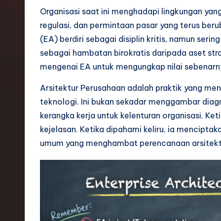
o
Organisasi saat ini menghadapi lingkungan yang
regulasi, dan permintaan pasar yang terus berub
n
(EA) berdiri sebagai disiplin kritis, namun seri
e
sebagai hambatan birokratis daripada aset str
mengenai EA untuk mengungkap nilai sebenarn
si
Arsitektur Perusahaan adalah praktik yang meny
a
teknologi. Ini bukan sekadar menggambar diag
n
kerangka kerja untuk kelenturan organisasi. Ke
kejelasan. Ketika dipahami keliru, ia mencipt
-
umum yang menghambat perencanaan arsitektu
L
a
t
e