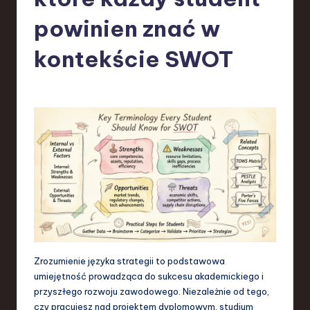
-
L
powinien znać w
a
kontekście SWOT
t
e
s
t
T
r
e
n
d
Zrozumienie języka strategii to podstawowa
s
umiejętność prowadząca do sukcesu akademickiego i
przyszłego rozwoju zawodowego. Niezależnie od tego,
in
czy pracujesz nad projektem dyplomowym, studium