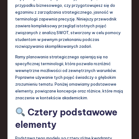
S
przypadku biznesowego, czy przygotowujesz się do
egzaminu z zarządzania strategicznego, jasność w
o
terminologii zapewnia precyzję. Niniejszy przewodnik
f
zawiera kompleksowy przegląd istotnych pojęć
związanych z analizą SWOT, stworzony w celu pomocy
t
studentom w pewnym przekonaniu podczas
w
rozwiązywania skomplikowanych zadań.
a
Ramy planowania strategicznego opierają się na
specyficznej terminologii, która pozwala rozróżnić
r
wewnętrzne możliwości od zewnętrznych warunków.
e
Poprawne używanie tych pojęć świadczy o głębokim
zrozumieniu tematu. Poniżej omawiamy podstawowe
,
elementy, powiązane koncepcje oraz różnice, które mają
T
znaczenie w kontekście akademickim.
e
Cztery podstawowe
c
elementy
h
,
Podstawą tego modelu są cztery różne kwadranty.