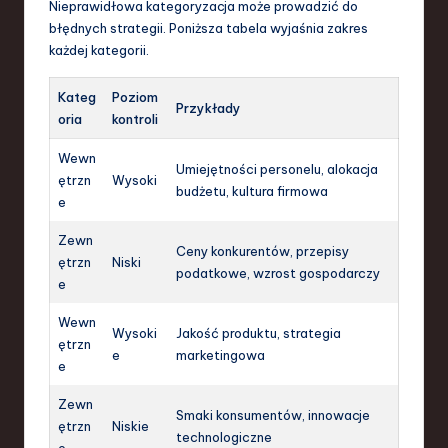
Nieprawidłowa kategoryzacja może prowadzić do
błędnych strategii. Poniższa tabela wyjaśnia zakres
każdej kategorii.
Kateg
Poziom
Przykłady
oria
kontroli
Wewn
Umiejętności personelu, alokacja
ętrzn
Wysoki
budżetu, kultura firmowa
e
Zewn
Ceny konkurentów, przepisy
ętrzn
Niski
podatkowe, wzrost gospodarczy
e
Wewn
Wysoki
Jakość produktu, strategia
ętrzn
e
marketingowa
e
Zewn
Smaki konsumentów, innowacje
ętrzn
Niskie
technologiczne