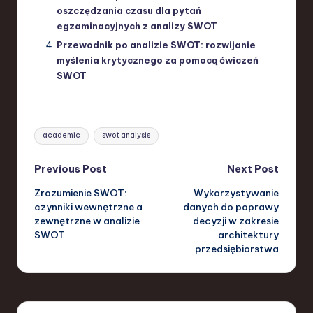
oszczędzania czasu dla pytań
egzaminacyjnych z analizy SWOT
Przewodnik po analizie SWOT: rozwijanie
myślenia krytycznego za pomocą ćwiczeń
SWOT
Tags:
academic
swot analysis
Post
Previous Post
Next Post
Zrozumienie SWOT:
Wykorzystywanie
navigation
czynniki wewnętrzne a
danych do poprawy
zewnętrzne w analizie
decyzji w zakresie
SWOT
architektury
przedsiębiorstwa