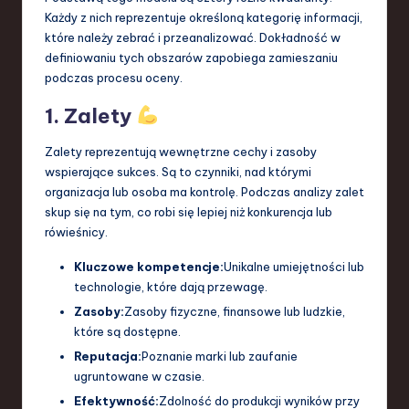
Każdy z nich reprezentuje określoną kategorię informacji,
a
które należy zebrać i przeanalizować. Dokładność w
n
definiowaniu tych obszarów zapobiega zamieszaniu
podczas procesu oceny.
d
1. Zalety
I
n
Zalety reprezentują wewnętrzne cechy i zasoby
wspierające sukces. Są to czynniki, nad którymi
n
organizacja lub osoba ma kontrolę. Podczas analizy zalet
o
skup się na tym, co robi się lepiej niż konkurencja lub
rówieśnicy.
v
a
Kluczowe kompetencje:
Unikalne umiejętności lub
technologie, które dają przewagę.
ti
Zasoby:
Zasoby fizyczne, finansowe lub ludzkie,
o
które są dostępne.
n
Reputacja:
Poznanie marki lub zaufanie
ugruntowane w czasie.
Efektywność:
Zdolność do produkcji wyników przy