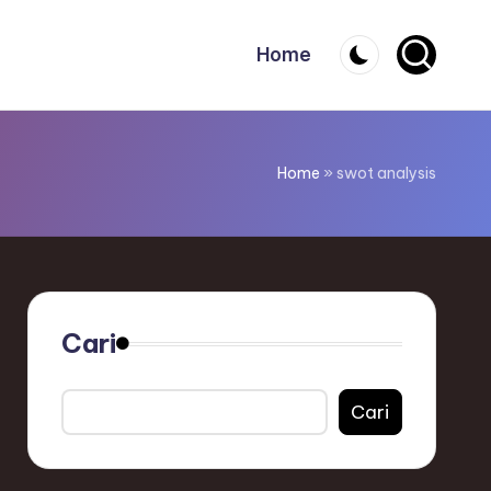
Home
Home
»
swot analysis
Cari
Cari