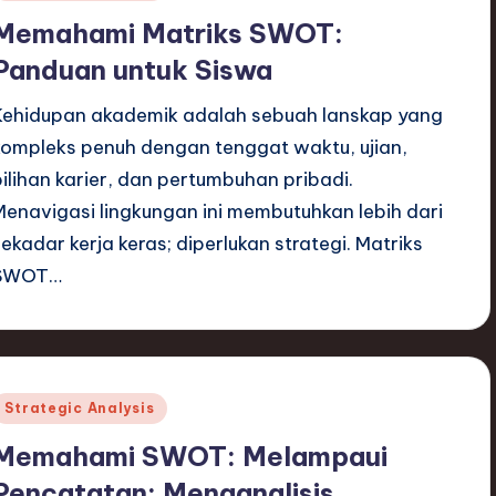
n
Memahami Matriks SWOT:
Panduan untuk Siswa
Kehidupan akademik adalah sebuah lanskap yang
kompleks penuh dengan tenggat waktu, ujian,
pilihan karier, dan pertumbuhan pribadi.
Menavigasi lingkungan ini membutuhkan lebih dari
sekadar kerja keras; diperlukan strategi. Matriks
SWOT…
Posted
Strategic Analysis
n
Memahami SWOT: Melampaui
Pencatatan: Menganalisis