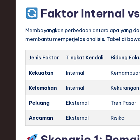
ti
Faktor Internal vs
o
Membayangkan perbedaan antara apa yang dapa
n
membantu memperjelas analisis. Tabel di baw
Jenis Faktor
Tingkat Kendali
Bidang Fok
Kekuatan
Internal
Kemampua
Kelemahan
Internal
Kekurangan
Peluang
Eksternal
Tren Pasar
Ancaman
Eksternal
Risiko
Skenario 1: Pemai