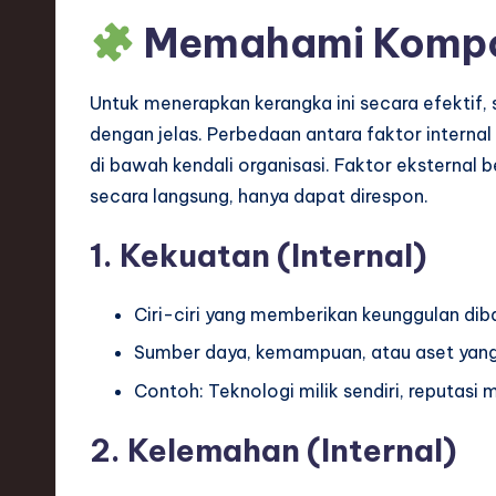
S
Memahami Komp
o
ft
Untuk menerapkan kerangka ini secara efektif,
dengan jelas. Perbedaan antara faktor internal
w
di bawah kendali organisasi. Faktor eksternal b
a
secara langsung, hanya dapat direspon.
r
1. Kekuatan (Internal)
e
Ciri-ciri yang memberikan keunggulan diba
,
Sumber daya, kemampuan, atau aset yang
T
Contoh: Teknologi milik sendiri, reputasi 
e
2. Kelemahan (Internal)
c