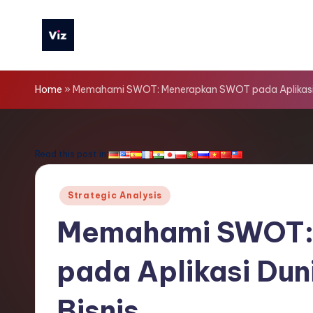
Skip
to
V
content
iz
Home
»
Memahami SWOT: Menerapkan SWOT pada Aplikasi 
T
o
Read this post in:
o
Posted
Strategic Analysis
ls
in
Memahami SWOT:
I
pada Aplikasi Dun
n
d
Bisnis