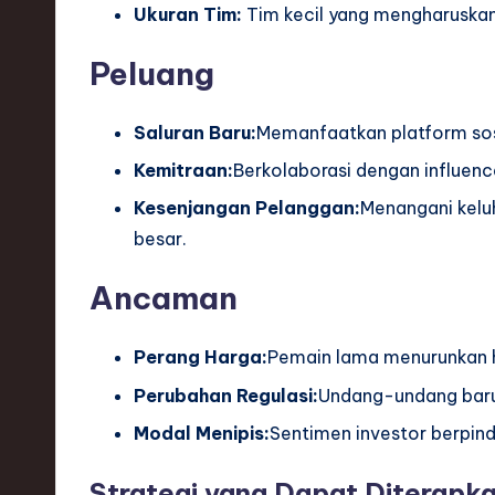
Ukuran Tim:
Tim kecil yang mengharuska
Peluang
Saluran Baru:
Memanfaatkan platform sosi
Kemitraan:
Berkolaborasi dengan influenc
Kesenjangan Pelanggan:
Menangani kelu
besar.
Ancaman
Perang Harga:
Pemain lama menurunkan h
Perubahan Regulasi:
Undang-undang baru
Modal Menipis:
Sentimen investor berpind
Strategi yang Dapat Diterapk