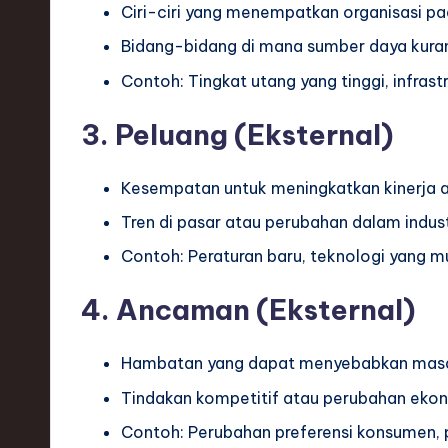
Ciri-ciri yang menempatkan organisasi p
h
Bidang-bidang di mana sumber daya kurang
,
Contoh: Tingkat utang yang tinggi, infrast
a
3. Peluang (Eksternal)
n
d
Kesempatan untuk meningkatkan kinerja 
Tren di pasar atau perubahan dalam indust
I
Contoh: Peraturan baru, teknologi yang m
n
4. Ancaman (Eksternal)
n
o
Hambatan yang dapat menyebabkan masalah
v
Tindakan kompetitif atau perubahan eko
Contoh: Perubahan preferensi konsumen, p
a