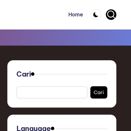
Home
Cari
Cari
Language