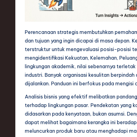
s
t
Perencanaan strategis membutuhkan pemahaman 
T
dan tujuan yang ingin dicapai di masa depan.
r
terstruktur untuk mengevaluasi posisi-posisi te
mengidentifikasi Kekuatan, Kelemahan, Peluan
e
lingkungan akademik, nilai sebenarnya terleta
n
industri. Banyak organisasi kesulitan berpinda
dijalankan. Panduan ini berfokus pada mengisi 
d
Analisis bisnis yang efektif melibatkan pand
s
terhadap lingkungan pasar. Pendekatan yang
i
didasarkan pada kenyataan, bukan asumsi. Den
dapat melihat bagaimana kerangka ini beradap
n
meluncurkan produk baru atau menghadapi masa 