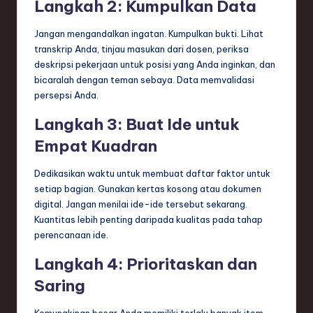
Langkah 2: Kumpulkan Data
Jangan mengandalkan ingatan. Kumpulkan bukti. Lihat
transkrip Anda, tinjau masukan dari dosen, periksa
deskripsi pekerjaan untuk posisi yang Anda inginkan, dan
bicaralah dengan teman sebaya. Data memvalidasi
persepsi Anda.
Langkah 3: Buat Ide untuk
Empat Kuadran
Dedikasikan waktu untuk membuat daftar faktor untuk
setiap bagian. Gunakan kertas kosong atau dokumen
digital. Jangan menilai ide-ide tersebut sekarang.
Kuantitas lebih penting daripada kualitas pada tahap
perencanaan ide.
Langkah 4: Prioritaskan dan
Saring