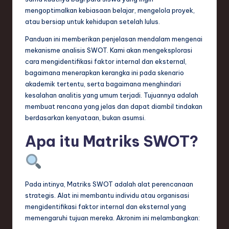
n
mengoptimalkan kebiasaan belajar, mengelola proyek,
atau bersiap untuk kehidupan setelah lulus.
d
s
Panduan ini memberikan penjelasan mendalam mengenai
mekanisme analisis SWOT. Kami akan mengeksplorasi
in
cara mengidentifikasi faktor internal dan eksternal,
S
bagaimana menerapkan kerangka ini pada skenario
akademik tertentu, serta bagaimana menghindari
o
kesalahan analitis yang umum terjadi. Tujuannya adalah
f
membuat rencana yang jelas dan dapat diambil tindakan
berdasarkan kenyataan, bukan asumsi.
t
Apa itu Matriks SWOT?
w
a
r
Pada intinya, Matriks SWOT adalah alat perencanaan
e
strategis. Alat ini membantu individu atau organisasi
mengidentifikasi faktor internal dan eksternal yang
,
memengaruhi tujuan mereka. Akronim ini melambangkan:
T