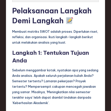
Pelaksanaan Langkah
Demi Langkah
Membuat matriks SWOT adalah proses. Diperlukan riset,
refleksi, dan organisasi. Ikuti langkah-langkah berikut
untuk melakukan analisis yang kuat.
Langkah 1: Tentukan Tujuan
Anda
Sebelum menggambar kotak, nyatakan apa yang sedang
Anda analisis. Apakah seluruh perjalanan kuliah Anda?
Semester tertentu? Lamaran pekerjaan? Proyek
tertentu? Mempersempit cakupan mencegah jawaban
yang samar. Misalnya, ‘Meningkatkan nilai semester
terakhir saya’ lebih dapat diambil tindakan daripada
‘Keberhasilan Akademik’.