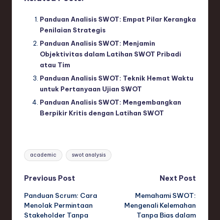
Panduan Analisis SWOT: Empat Pilar Kerangka
Penilaian Strategis
Panduan Analisis SWOT: Menjamin
Objektivitas dalam Latihan SWOT Pribadi
atau Tim
Panduan Analisis SWOT: Teknik Hemat Waktu
untuk Pertanyaan Ujian SWOT
Panduan Analisis SWOT: Mengembangkan
Berpikir Kritis dengan Latihan SWOT
Tags:
academic
swot analysis
Post
Previous Post
Next Post
Panduan Scrum: Cara
Memahami SWOT:
navigation
Menolak Permintaan
Mengenali Kelemahan
Stakeholder Tanpa
Tanpa Bias dalam