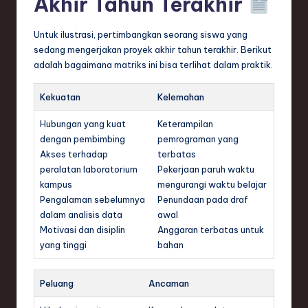
Akhir Tahun Terakhir
Untuk ilustrasi, pertimbangkan seorang siswa yang
sedang mengerjakan proyek akhir tahun terakhir. Berikut
adalah bagaimana matriks ini bisa terlihat dalam praktik.
Kekuatan
Kelemahan
Hubungan yang kuat
Keterampilan
dengan pembimbing
pemrograman yang
Akses terhadap
terbatas
peralatan laboratorium
Pekerjaan paruh waktu
kampus
mengurangi waktu belajar
Pengalaman sebelumnya
Penundaan pada draf
dalam analisis data
awal
Motivasi dan disiplin
Anggaran terbatas untuk
yang tinggi
bahan
Peluang
Ancaman