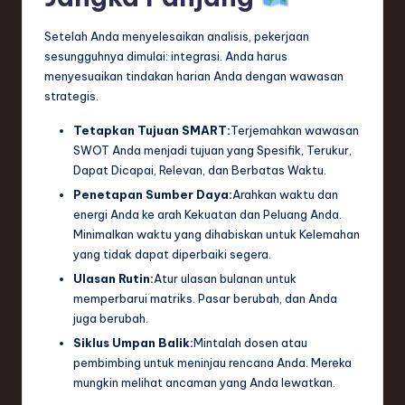
Setelah Anda menyelesaikan analisis, pekerjaan
sesungguhnya dimulai: integrasi. Anda harus
menyesuaikan tindakan harian Anda dengan wawasan
strategis.
Tetapkan Tujuan SMART:
Terjemahkan wawasan
SWOT Anda menjadi tujuan yang Spesifik, Terukur,
Dapat Dicapai, Relevan, dan Berbatas Waktu.
Penetapan Sumber Daya:
Arahkan waktu dan
energi Anda ke arah Kekuatan dan Peluang Anda.
Minimalkan waktu yang dihabiskan untuk Kelemahan
yang tidak dapat diperbaiki segera.
Ulasan Rutin:
Atur ulasan bulanan untuk
memperbarui matriks. Pasar berubah, dan Anda
juga berubah.
Siklus Umpan Balik:
Mintalah dosen atau
pembimbing untuk meninjau rencana Anda. Mereka
mungkin melihat ancaman yang Anda lewatkan.