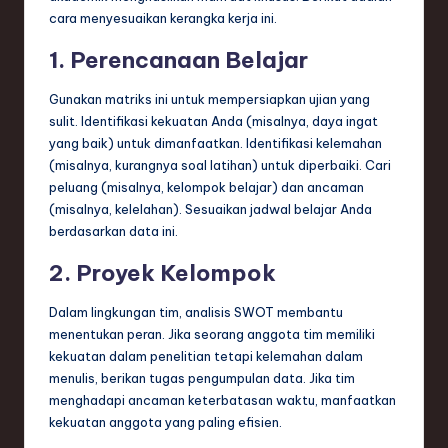
cara menyesuaikan kerangka kerja ini.
1. Perencanaan Belajar
Gunakan matriks ini untuk mempersiapkan ujian yang
sulit. Identifikasi kekuatan Anda (misalnya, daya ingat
yang baik) untuk dimanfaatkan. Identifikasi kelemahan
(misalnya, kurangnya soal latihan) untuk diperbaiki. Cari
peluang (misalnya, kelompok belajar) dan ancaman
(misalnya, kelelahan). Sesuaikan jadwal belajar Anda
berdasarkan data ini.
2. Proyek Kelompok
Dalam lingkungan tim, analisis SWOT membantu
menentukan peran. Jika seorang anggota tim memiliki
kekuatan dalam penelitian tetapi kelemahan dalam
menulis, berikan tugas pengumpulan data. Jika tim
menghadapi ancaman keterbatasan waktu, manfaatkan
kekuatan anggota yang paling efisien.