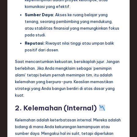
komunikasi yang efektif.
Sumber Daya:
Akses ke ruang belajar yang
tenang, seorang pembimbing yang mendukung,
atau stabilitas finansial yang memungkinkan fokus
pada studi.
Reputasi:
Riwayat nilai tinggi atau umpan balik
positif dari dosen.
Saat mencantumkan kekuatan, bersikaplah jujur. Jangan
berlebihan. Jika Anda mengklaim sebagai ‘pemimpin
alami’ tetapi belum pernah memimpin tim, itu adalah
kelemahan yang berpura-pura. Keaslian memastikan
strategi yang Anda bangun berdiri di atas dasar yang
kuat.
2. Kelemahan (Internal)
Kelemahan adalah keterbatasan internal. Mereka adalah
bidang di mana Anda kekurangan kemampuan atau
sumber daya. Mengakui hal ini sulit, tetapi diperlukan