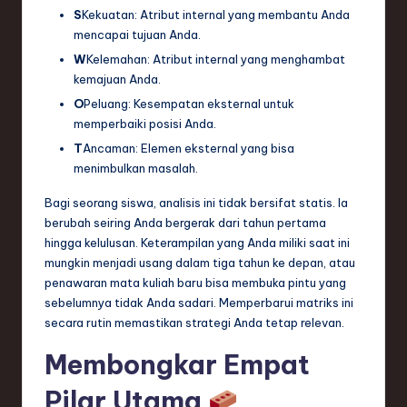
S
Kekuatan: Atribut internal yang membantu Anda
e
mencapai tujuan Anda.
c
W
Kelemahan: Atribut internal yang menghambat
kemajuan Anda.
h
O
Peluang: Kesempatan eksternal untuk
,
memperbaiki posisi Anda.
a
T
Ancaman: Elemen eksternal yang bisa
menimbulkan masalah.
n
d
Bagi seorang siswa, analisis ini tidak bersifat statis. Ia
berubah seiring Anda bergerak dari tahun pertama
I
hingga kelulusan. Keterampilan yang Anda miliki saat ini
n
mungkin menjadi usang dalam tiga tahun ke depan, atau
penawaran mata kuliah baru bisa membuka pintu yang
n
sebelumnya tidak Anda sadari. Memperbarui matriks ini
o
secara rutin memastikan strategi Anda tetap relevan.
v
Membongkar Empat
a
Pilar Utama