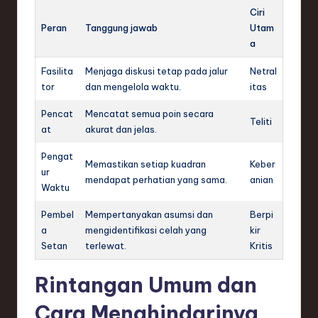
Ciri
Peran
Tanggung jawab
Utam
a
Fasilita
Menjaga diskusi tetap pada jalur
Netral
tor
dan mengelola waktu.
itas
Pencat
Mencatat semua poin secara
Teliti
at
akurat dan jelas.
Pengat
Memastikan setiap kuadran
Keber
ur
mendapat perhatian yang sama.
anian
Waktu
Pembel
Mempertanyakan asumsi dan
Berpi
a
mengidentifikasi celah yang
kir
Setan
terlewat.
Kritis
Rintangan Umum dan
Cara Menghindarinya