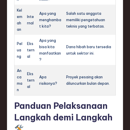
Kel
Apa yang
Salah satu anggota
em
Inte
menghamba
memiliki pengetahuan
ah
rnal
t kita?
teknis yang terbatas.
an
Apa yang
Pel
Eks
bisa kita
Dana hibah baru tersedia
ua
tern
manfaatkan
untuk sektor ini.
ng
al
?
An
Eks
ca
Apa
Proyek pesaing akan
tern
ma
risikonya?
diluncurkan bulan depan.
al
n
Panduan Pelaksanaan
Langkah demi Langkah