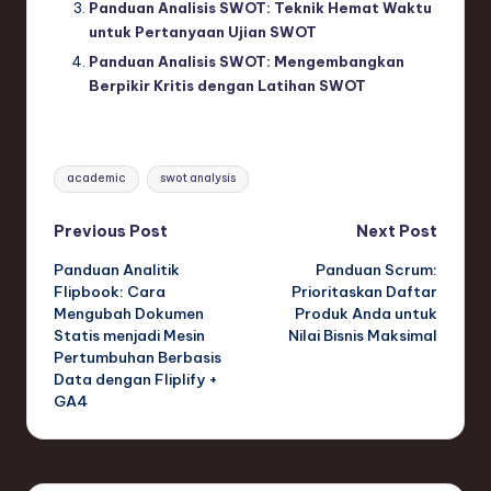
Panduan Analisis SWOT: Teknik Hemat Waktu
untuk Pertanyaan Ujian SWOT
Panduan Analisis SWOT: Mengembangkan
Berpikir Kritis dengan Latihan SWOT
Tags:
academic
swot analysis
Post
Previous Post
Next Post
Panduan Analitik
Panduan Scrum:
navigation
Flipbook: Cara
Prioritaskan Daftar
Mengubah Dokumen
Produk Anda untuk
Statis menjadi Mesin
Nilai Bisnis Maksimal
Pertumbuhan Berbasis
Data dengan Fliplify +
GA4