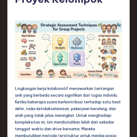
e
si
a
n
-
L
a
t
e
Lingkungan kerja kolaboratif menawarkan tantangan
s
unik yang berbeda secara signifikan dari tugas individu.
t
Ketika beberapa suara berkontribusi terhadap satu hasil
akhir, risiko ketidakselarasan, pekerjaan berulang, dan
T
arah yang tidak jelas meningkat. Untuk menghadapi
r
kompleksitas ini, tim membutuhkan lebih dari sekadar
tenggat waktu dan drive bersama. Mereka
e
membutuhkan metode terstruktur untuk menilai posisi