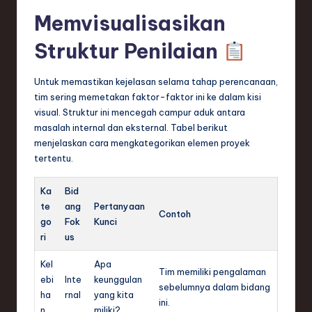
Memvisualisasikan
Struktur Penilaian
Untuk memastikan kejelasan selama tahap perencanaan,
tim sering memetakan faktor-faktor ini ke dalam kisi
visual. Struktur ini mencegah campur aduk antara
masalah internal dan eksternal. Tabel berikut
menjelaskan cara mengkategorikan elemen proyek
tertentu.
Ka
Bid
te
ang
Pertanyaan
Contoh
go
Fok
Kunci
ri
us
Kel
Apa
Tim memiliki pengalaman
ebi
Inte
keunggulan
sebelumnya dalam bidang
ha
rnal
yang kita
ini.
n
miliki?