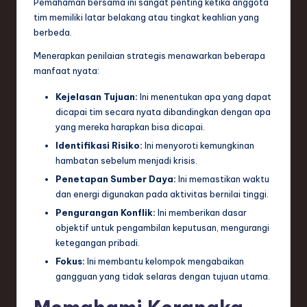
Pemahaman bersama ini sangat penting ketika anggota
e
tim memiliki latar belakang atau tingkat keahlian yang
berbeda.
c
Menerapkan penilaian strategis menawarkan beberapa
h
manfaat nyata:
,
Kejelasan Tujuan:
Ini menentukan apa yang dapat
a
dicapai tim secara nyata dibandingkan dengan apa
yang mereka harapkan bisa dicapai.
n
Identifikasi Risiko:
Ini menyoroti kemungkinan
d
hambatan sebelum menjadi krisis.
I
Penetapan Sumber Daya:
Ini memastikan waktu
dan energi digunakan pada aktivitas bernilai tinggi.
n
Pengurangan Konflik:
Ini memberikan dasar
n
objektif untuk pengambilan keputusan, mengurangi
o
ketegangan pribadi.
Fokus:
Ini membantu kelompok mengabaikan
v
gangguan yang tidak selaras dengan tujuan utama.
a