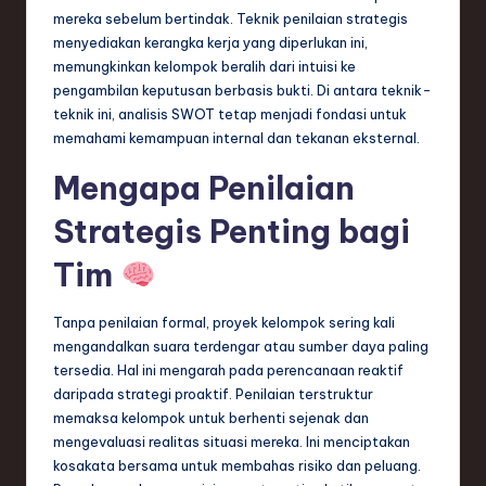
n
mereka sebelum bertindak. Teknik penilaian strategis
menyediakan kerangka kerja yang diperlukan ini,
d
memungkinkan kelompok beralih dari intuisi ke
s
pengambilan keputusan berbasis bukti. Di antara teknik-
teknik ini, analisis SWOT tetap menjadi fondasi untuk
in
memahami kemampuan internal dan tekanan eksternal.
S
Mengapa Penilaian
o
Strategis Penting bagi
f
t
Tim
w
Tanpa penilaian formal, proyek kelompok sering kali
a
mengandalkan suara terdengar atau sumber daya paling
r
tersedia. Hal ini mengarah pada perencanaan reaktif
daripada strategi proaktif. Penilaian terstruktur
e
memaksa kelompok untuk berhenti sejenak dan
,
mengevaluasi realitas situasi mereka. Ini menciptakan
kosakata bersama untuk membahas risiko dan peluang.
T