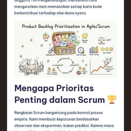
n
mengurutkan item memastikan setiap baris kode
d
berkontribusi terhadap nilai dunia nyata.
s
in
S
o
f
t
w
Mengapa Prioritas
a
Penting dalam Scrum
r
e
Rangkaian Scrum bergantung pada kontrol proses
,
empiris. Kami membuat keputusan berdasarkan
observasi dan eksperimen, bukan prediksi. Karena masa
T