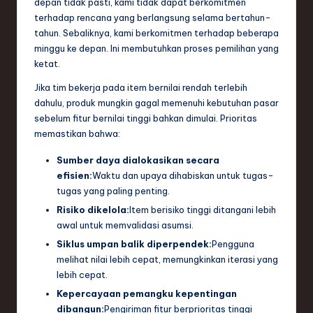
depan tidak pasti, kami tidak dapat berkomitmen
e
terhadap rencana yang berlangsung selama bertahun-
tahun. Sebaliknya, kami berkomitmen terhadap beberapa
c
minggu ke depan. Ini membutuhkan proses pemilihan yang
h
ketat.
,
Jika tim bekerja pada item bernilai rendah terlebih
dahulu, produk mungkin gagal memenuhi kebutuhan pasar
a
sebelum fitur bernilai tinggi bahkan dimulai. Prioritas
n
memastikan bahwa:
d
Sumber daya dialokasikan secara
efisien:
Waktu dan upaya dihabiskan untuk tugas-
I
tugas yang paling penting.
n
Risiko dikelola:
Item berisiko tinggi ditangani lebih
n
awal untuk memvalidasi asumsi.
Siklus umpan balik diperpendek:
Pengguna
o
melihat nilai lebih cepat, memungkinkan iterasi yang
v
lebih cepat.
a
Kepercayaan pemangku kepentingan
dibangun:
Pengiriman fitur berprioritas tinggi