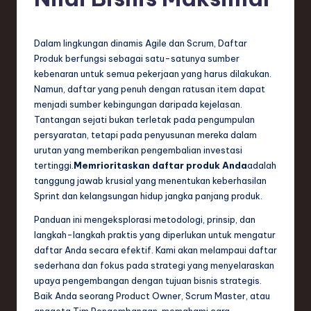
e
si
a
Dalam lingkungan dinamis Agile dan Scrum, Daftar
Produk berfungsi sebagai satu-satunya sumber
n
kebenaran untuk semua pekerjaan yang harus dilakukan.
-
Namun, daftar yang penuh dengan ratusan item dapat
menjadi sumber kebingungan daripada kejelasan.
L
Tantangan sejati bukan terletak pada pengumpulan
a
persyaratan, tetapi pada penyusunan mereka dalam
urutan yang memberikan pengembalian investasi
t
tertinggi.
Memrioritaskan daftar produk Anda
adalah
e
tanggung jawab krusial yang menentukan keberhasilan
Sprint dan kelangsungan hidup jangka panjang produk.
s
Panduan ini mengeksplorasi metodologi, prinsip, dan
t
langkah-langkah praktis yang diperlukan untuk mengatur
T
daftar Anda secara efektif. Kami akan melampaui daftar
sederhana dan fokus pada strategi yang menyelaraskan
r
upaya pengembangan dengan tujuan bisnis strategis.
e
Baik Anda seorang Product Owner, Scrum Master, atau
anggota Tim Pengembangan, memahami cara