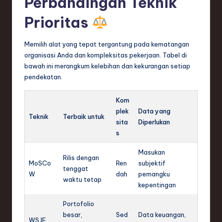
Perbandingan Teknik
Prioritas
Memilih alat yang tepat tergantung pada kematangan
organisasi Anda dan kompleksitas pekerjaan. Tabel di
bawah ini merangkum kelebihan dan kekurangan setiap
pendekatan.
Kom
plek
Data yang
Teknik
Terbaik untuk
sita
Diperlukan
s
Masukan
Rilis dengan
MoSCo
Ren
subjektif
tenggat
W
dah
pemangku
waktu tetap
kepentingan
Portofolio
besar,
Sed
Data keuangan,
WSJF