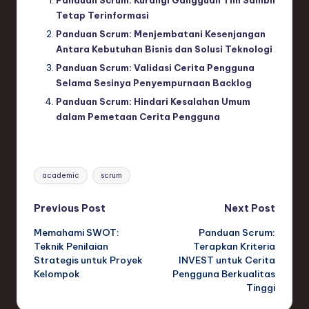
Tetap Terinformasi
Panduan Scrum: Menjembatani Kesenjangan
Antara Kebutuhan Bisnis dan Solusi Teknologi
Panduan Scrum: Validasi Cerita Pengguna
Selama Sesinya Penyempurnaan Backlog
Panduan Scrum: Hindari Kesalahan Umum
dalam Pemetaan Cerita Pengguna
Tags:
academic
scrum
Post
Previous Post
Next Post
Memahami SWOT:
Panduan Scrum:
navigation
Teknik Penilaian
Terapkan Kriteria
Strategis untuk Proyek
INVEST untuk Cerita
Kelompok
Pengguna Berkualitas
Tinggi