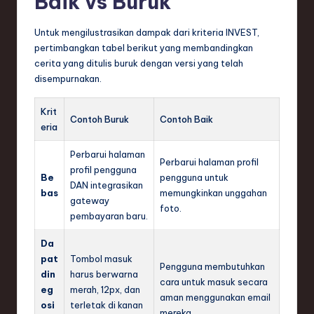
Baik vs Buruk
Untuk mengilustrasikan dampak dari kriteria INVEST,
pertimbangkan tabel berikut yang membandingkan
cerita yang ditulis buruk dengan versi yang telah
disempurnakan.
Krit
Contoh Buruk
Contoh Baik
eria
Perbarui halaman
Perbarui halaman profil
profil pengguna
Be
pengguna untuk
DAN integrasikan
bas
memungkinkan unggahan
gateway
foto.
pembayaran baru.
Da
pat
Tombol masuk
Pengguna membutuhkan
din
harus berwarna
cara untuk masuk secara
eg
merah, 12px, dan
aman menggunakan email
osi
terletak di kanan
mereka.