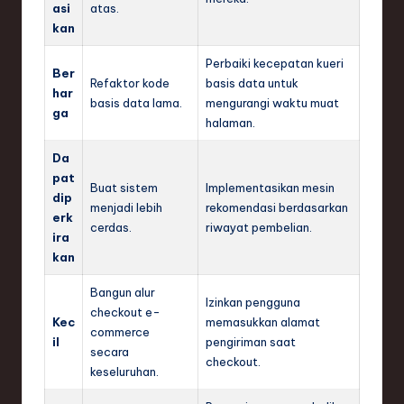
asi
atas.
kan
Perbaiki kecepatan kueri
Ber
Refaktor kode
basis data untuk
har
basis data lama.
mengurangi waktu muat
ga
halaman.
Da
pat
Buat sistem
Implementasikan mesin
dip
menjadi lebih
rekomendasi berdasarkan
erk
cerdas.
riwayat pembelian.
ira
kan
Bangun alur
Izinkan pengguna
checkout e-
Kec
memasukkan alamat
commerce
il
pengiriman saat
secara
checkout.
keseluruhan.