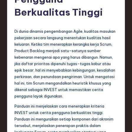
e
si
Berkualitas Tinggi
a
n
Di dunia dinamis pengembangan Agile, kualitas masukan
-
pekerjaan secara langsung menentukan kualitas hasil
keluaran. Ketika tim menerapkan kerangka kerja Scrum,
L
Product Backlog menjadi satu-satunya sumber
a
kebenaran mengenai apa yang harus dibangun. Namun,
jika daftar prioritas dipenuhi tugas-tugas kabur atau
t
epik besar, hal ini menyebabkan kebingungan, kesalahan
e
perkiraan, dan penundaan pengiriman. Untuk mengatasi
hal ini, tim Scrum mengandalkan heuristik khusus yang
s
dikenal sebagai INVEST untuk memastikan cerita
t
pengguna layak digunakan.
T
Panduan ini menjelaskan cara menerapkan kriteria
INVEST untuk cerita pengguna berkualitas tinggi.
r
Panduan ini menguraikan setiap komponen dari akronim
e
tersebut, menjelaskan penerapan praktis dalam
lingkungan Scrum, serta memberikan strategi yang