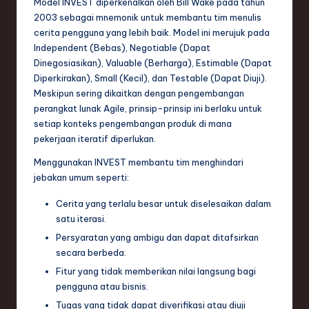
Model INVEST diperkenalkan oleh Bill Wake pada tahun
e
2003 sebagai mnemonik untuk membantu tim menulis
cerita pengguna yang lebih baik. Model ini merujuk pada
c
Independent (Bebas), Negotiable (Dapat
h
Dinegosiasikan), Valuable (Berharga), Estimable (Dapat
Diperkirakan), Small (Kecil), dan Testable (Dapat Diuji).
,
Meskipun sering dikaitkan dengan pengembangan
a
perangkat lunak Agile, prinsip-prinsip ini berlaku untuk
setiap konteks pengembangan produk di mana
n
pekerjaan iteratif diperlukan.
d
Menggunakan INVEST membantu tim menghindari
I
jebakan umum seperti:
n
Cerita yang terlalu besar untuk diselesaikan dalam
satu iterasi.
n
Persyaratan yang ambigu dan dapat ditafsirkan
o
secara berbeda.
v
Fitur yang tidak memberikan nilai langsung bagi
pengguna atau bisnis.
a
Tugas yang tidak dapat diverifikasi atau diuji