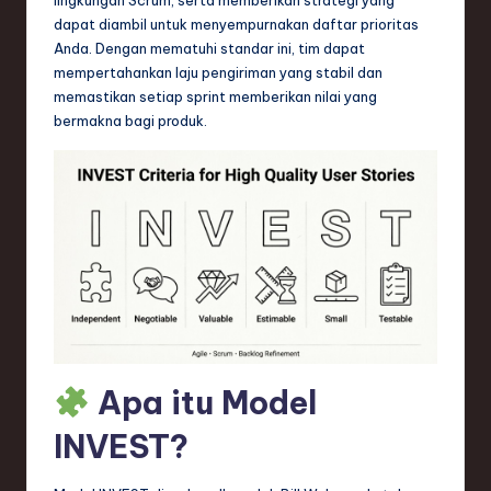
n
dapat diambil untuk menyempurnakan daftar prioritas
d
Anda. Dengan mematuhi standar ini, tim dapat
mempertahankan laju pengiriman yang stabil dan
s
memastikan setiap sprint memberikan nilai yang
in
bermakna bagi produk.
S
o
f
t
w
a
r
Apa itu Model
e
INVEST?
,
T