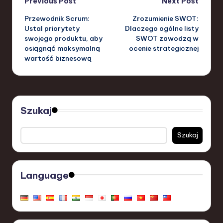
Post
Previous Post
Next Post
Przewodnik Scrum:
Zrozumienie SWOT:
navigation
Ustal priorytety
Dlaczego ogólne listy
swojego produktu, aby
SWOT zawodzą w
osiągnąć maksymalną
ocenie strategicznej
wartość biznesową
Szukaj
Szukaj
Language