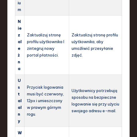
iu
m
N
ie
z
Zaktualizuj stronę
Zaktualizuj stronę profilu
al
profilu użytkownika I
użytkownika, aby
e
zintegruj nowy
umożliwić przesyłanie
ż
portal płatności.
zdjęć.
n
a
U
s
Przycisk logowania
Użytkownicy potrzebują
t
musi być czerwony,
sposobu na bezpieczne
al
12px i umieszczony
logowanie się przy użyciu
al
w prawym górnym
swojego adresu e-mail.
n
rogu.
y
W