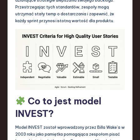
S
Przestrzegając tych standardów, zespoły mogą
o
utrzymać stały temp o dostarczania i zapewnić, że
każdy sprint przynosi istotną wartość dla produktu.
f
t
w
a
r
e
,
T
Co to jest model
e
INVEST?
c
h
Model INVEST został wprowadzony przez Billa Wake’a w
2003 roku jako pamiętka pomagająca zespołom pisać
,