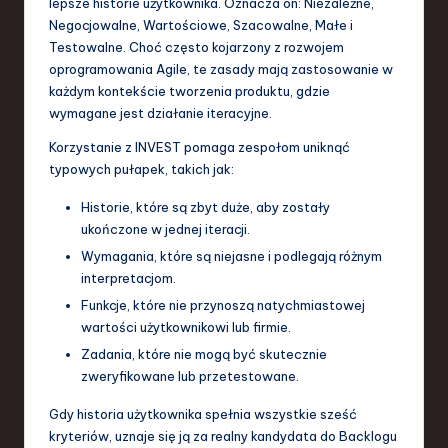
lepsze historie użytkownika. Oznacza on: Niezależne,
a
Negocjowalne, Wartościowe, Szacowalne, Małe i
Testowalne. Choć często kojarzony z rozwojem
n
oprogramowania Agile, te zasady mają zastosowanie w
d
każdym kontekście tworzenia produktu, gdzie
wymagane jest działanie iteracyjne.
I
Korzystanie z INVEST pomaga zespołom uniknąć
n
typowych pułapek, takich jak:
n
Historie, które są zbyt duże, aby zostały
o
ukończone w jednej iteracji.
v
Wymagania, które są niejasne i podlegają różnym
interpretacjom.
a
Funkcje, które nie przynoszą natychmiastowej
ti
wartości użytkownikowi lub firmie.
o
Zadania, które nie mogą być skutecznie
zweryfikowane lub przetestowane.
n
Gdy historia użytkownika spełnia wszystkie sześć
kryteriów, uznaje się ją za realny kandydata do Backlogu