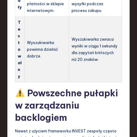
a
płatności w sklepie
wysyłki podczas
ły
internetowym.
procesu zakupu.
T
e
s
Wyszukiwarka zwraca
t
Wyszukiwarka
wyniki w ciągu 1 sekundy
o
powinna działać
dla zapytań krótszych
w
dobrze.
niż 20 znaków.
al
n
y
Powszechne pułapki
w zarządzaniu
backlogiem
Nawet z użyciem frameworku INVEST zespoły często