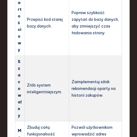
a
rt
Popraw szybkość
o
Przepisz kod starej
zapytań do bazy danych,
ś
bazy danych.
aby zmniejszyć czas
ci
ładowania strony.
o
w
y
S
z
a
c
Zaimplementuj silnik
Zrób system
o
rekomendacji oparty na
inteligentniejszym.
w
historii zakupów.
al
n
y
Zbuduj całą
Pozwól użytkownikom
M
funkcjonalność
wprowadzić adres