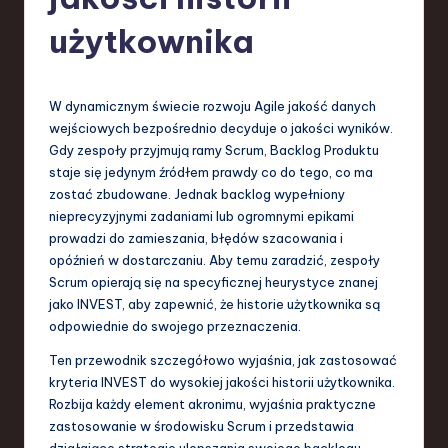
-
L
użytkownika
a
t
W dynamicznym świecie rozwoju Agile jakość danych
e
wejściowych bezpośrednio decyduje o jakości wyników.
Gdy zespoły przyjmują ramy Scrum, Backlog Produktu
s
staje się jedynym źródłem prawdy co do tego, co ma
t
zostać zbudowane. Jednak backlog wypełniony
nieprecyzyjnymi zadaniami lub ogromnymi epikami
T
prowadzi do zamieszania, błędów szacowania i
r
opóźnień w dostarczaniu. Aby temu zaradzić, zespoły
Scrum opierają się na specyficznej heurystyce znanej
e
jako INVEST, aby zapewnić, że historie użytkownika są
n
odpowiednie do swojego przeznaczenia.
d
Ten przewodnik szczegółowo wyjaśnia, jak zastosować
kryteria INVEST do wysokiej jakości historii użytkownika.
s
Rozbija każdy element akronimu, wyjaśnia praktyczne
in
zastosowanie w środowisku Scrum i przedstawia
działające strategie ulepszania swojego backlogu.