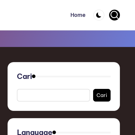
Home
Cari
Cari
Language