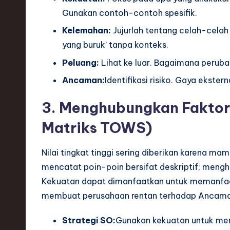
Gunakan contoh-contoh spesifik.
ti
Kelemahan:
Jujurlah tentang celah-celah 
o
yang buruk’ tanpa konteks.
n
Peluang:
Lihat ke luar. Bagaimana perub
Ancaman:
Identifikasi risiko. Gaya ekste
3. Menghubungkan Faktor
Matriks TOWS)
Nilai tingkat tinggi sering diberikan karena 
mencatat poin-poin bersifat deskriptif; mengh
Kekuatan dapat dimanfaatkan untuk memanfa
membuat perusahaan rentan terhadap Ancama
Strategi SO:
Gunakan kekuatan untuk me