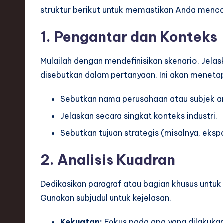
h
struktur berikut untuk memastikan Anda menc
,
1. Pengantar dan Konteks
a
Mulailah dengan mendefinisikan skenario. Jelask
n
disebutkan dalam pertanyaan. Ini akan menetap
d
Sebutkan nama perusahaan atau subjek ana
I
Jelaskan secara singkat konteks industri.
Sebutkan tujuan strategis (misalnya, ekspa
n
n
2. Analisis Kuadran
o
Dedikasikan paragraf atau bagian khusus untu
v
Gunakan subjudul untuk kejelasan.
a
Kekuatan:
Fokus pada apa yang dilakukan