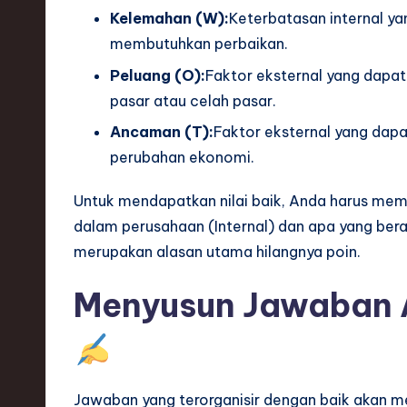
S
Kelemahan (W):
Keterbatasan internal ya
o
membutuhkan perbaikan.
Peluang (O):
Faktor eksternal yang dapat
ft
pasar atau celah pasar.
w
Ancaman (T):
Faktor eksternal yang dapa
a
perubahan ekonomi.
r
Untuk mendapatkan nilai baik, Anda harus mem
dalam perusahaan (Internal) dan apa yang berad
e
merupakan alasan utama hilangnya poin.
,
Menyusun Jawaban A
T
e
c
Jawaban yang terorganisir dengan baik akan m