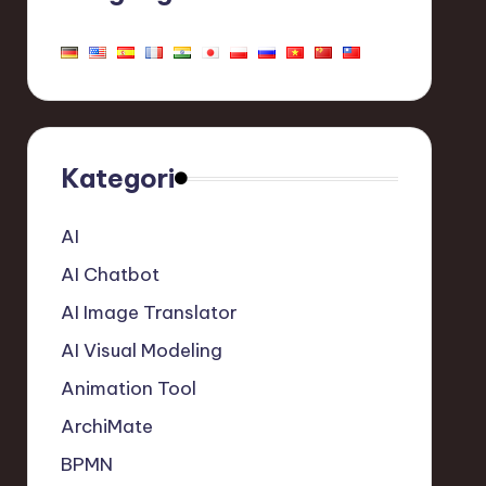
Kategori
AI
AI Chatbot
AI Image Translator
AI Visual Modeling
Animation Tool
ArchiMate
BPMN