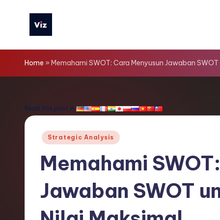
Skip
to
V
content
iz
Home
»
Memahami SWOT: Cara Menyusun Jawaban SWOT un
T
o
Read this post in:
o
Posted
Strategic Analysis
ls
in
Memahami SWOT: 
I
Jawaban SWOT un
n
d
Nilai Maksimal