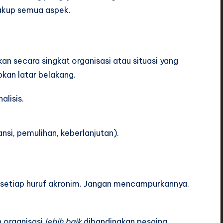
akup semua aspek.
an secara singkat organisasi atau situasi yang
kan latar belakang.
lisis.
nsi, pemulihan, keberlanjutan).
k setiap huruf akronim. Jangan mencampurkannya.
 organisasi
lebih baik
dibandingkan pesaing.