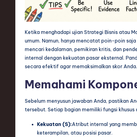
s
t
Ketika menghadapi ujian Strategi Bisnis atau
T
umum. Namun, hanya mencatat poin-poin saja ja
r
mencari kedalaman, pemikiran kritis, dan pe
internal dengan kekuatan pasar eksternal. Pa
e
secara efektif agar memaksimalkan skor Anda
n
Memahami Kompon
d
s
Sebelum menyusun jawaban Anda, pastikan A
tersebut. Setiap bagian memiliki fungsi khusus d
i
Kekuatan (S):
Atribut internal yang memb
n
keterampilan, atau posisi pasar.