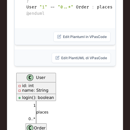
}
ti
User 
"1"
 -- 
"0..*"
 Order 
:
o
@enduml
n
Edit Plantuml in VPasCode
Edit PlantUML di VPasCode