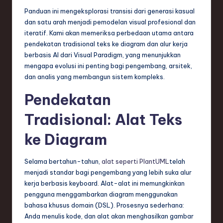
n
Panduan ini mengeksplorasi transisi dari generasi kasual
d
dan satu arah menjadi pemodelan visual profesional dan
iteratif. Kami akan memeriksa perbedaan utama antara
s
pendekatan tradisional teks ke diagram dan alur kerja
in
berbasis AI dari Visual Paradigm, yang menunjukkan
mengapa evolusi ini penting bagi pengembang, arsitek,
S
dan analis yang membangun sistem kompleks.
o
Pendekatan
f
Tradisional: Alat Teks
t
ke Diagram
w
a
Selama bertahun-tahun,
alat seperti PlantUML
telah
r
menjadi standar bagi pengembang yang lebih suka alur
kerja berbasis keyboard. Alat-alat ini memungkinkan
e
pengguna menggambarkan diagram menggunakan
,
bahasa khusus domain (DSL). Prosesnya sederhana:
Anda menulis kode, dan alat akan menghasilkan gambar
T