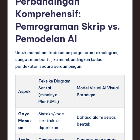
Perbandingan
Komprehensif:
Pemrograman Skrip vs.
Pemodelan AI
Untuk memahami kedalaman pergeseran teknologi ini,
sangat membantu jika membandingkan kedua
pendekatan secara berdampingan.
Teks ke Diagram
Santai
Model Visual AI Visual
Aspek
(misalnya,
Paradigm
PlantUML)
Gaya
Sintaks/kode
Bahasa alami bebas
Masuk
terstruktur
bentuk
an
diperlukan
Jenis
Gambar yang
Diagram yang dapat