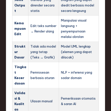
Outpu
dirender secara
diedit berbasis model
t
statis
secara langsung
Manipulasi visual
Kema
Edit teks sumber
langsung +
mpuan
→ Render ulang
penyempurnaan
Edit
melalui obrolan
Strukt
Tidak ada model
Model UML lengkap
ur
yang tetap
(elemen yang dapat
Dasar
(Teks → Grafik)
dilacak)
Tingka
t
Pemrosesan
NLP + inferensi yang
Kecer
berbasis aturan
sadar domain
dasan
Valida
si &
Pemeriksaan otomatis
Ulasan manual
Kualit
& saran AI
as