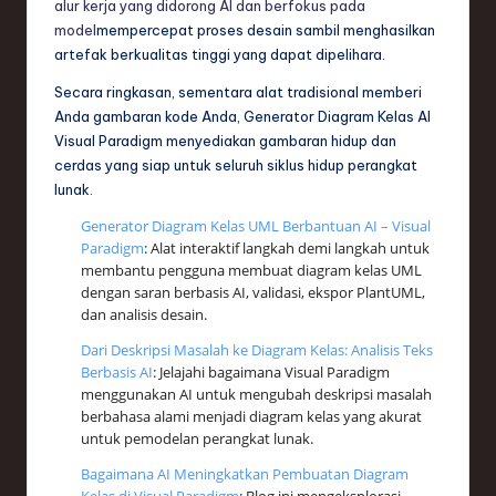
alur kerja yang didorong AI dan berfokus pada
model
mempercepat proses desain sambil menghasilkan
artefak berkualitas tinggi yang dapat dipelihara.
Secara ringkasan, sementara alat tradisional memberi
Anda gambaran kode Anda, Generator Diagram Kelas AI
Visual Paradigm menyediakan gambaran hidup dan
cerdas yang siap untuk seluruh siklus hidup perangkat
lunak.
Generator Diagram Kelas UML Berbantuan AI – Visual
Paradigm
: Alat interaktif langkah demi langkah untuk
membantu pengguna membuat diagram kelas UML
dengan saran berbasis AI, validasi, ekspor PlantUML,
dan analisis desain.
Dari Deskripsi Masalah ke Diagram Kelas: Analisis Teks
Berbasis AI
: Jelajahi bagaimana Visual Paradigm
menggunakan AI untuk mengubah deskripsi masalah
berbahasa alami menjadi diagram kelas yang akurat
untuk pemodelan perangkat lunak.
Bagaimana AI Meningkatkan Pembuatan Diagram
Kelas di Visual Paradigm
: Blog ini mengeksplorasi