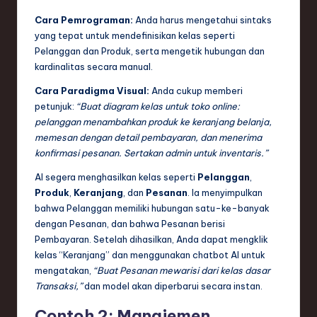
Cara Pemrograman:
Anda harus mengetahui sintaks
yang tepat untuk mendefinisikan kelas seperti
Pelanggan dan Produk, serta mengetik hubungan dan
kardinalitas secara manual.
Cara Paradigma Visual:
Anda cukup memberi
petunjuk:
“Buat diagram kelas untuk toko online:
pelanggan menambahkan produk ke keranjang belanja,
memesan dengan detail pembayaran, dan menerima
konfirmasi pesanan. Sertakan admin untuk inventaris.”
AI segera menghasilkan kelas seperti
Pelanggan
,
Produk
,
Keranjang
, dan
Pesanan
. Ia menyimpulkan
bahwa Pelanggan memiliki hubungan satu-ke-banyak
dengan Pesanan, dan bahwa Pesanan berisi
Pembayaran. Setelah dihasilkan, Anda dapat mengklik
kelas “Keranjang” dan menggunakan chatbot AI untuk
mengatakan,
“Buat Pesanan mewarisi dari kelas dasar
Transaksi,”
dan model akan diperbarui secara instan.
Contoh 2:
Manajemen