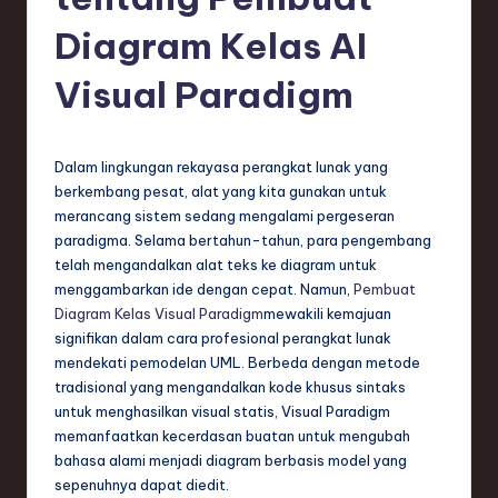
e
si
Diagram Kelas AI
a
Visual Paradigm
n
-
Dalam lingkungan rekayasa perangkat lunak yang
L
berkembang pesat, alat yang kita gunakan untuk
a
merancang sistem sedang mengalami pergeseran
paradigma. Selama bertahun-tahun, para pengembang
t
telah mengandalkan alat teks ke diagram untuk
e
menggambarkan ide dengan cepat. Namun,
Pembuat
Diagram Kelas Visual Paradigm
mewakili kemajuan
s
signifikan dalam cara profesional perangkat lunak
t
mendekati pemodelan UML. Berbeda dengan metode
tradisional yang mengandalkan kode khusus sintaks
T
untuk menghasilkan visual statis, Visual Paradigm
r
memanfaatkan kecerdasan buatan untuk mengubah
bahasa alami menjadi diagram berbasis model yang
e
sepenuhnya dapat diedit.