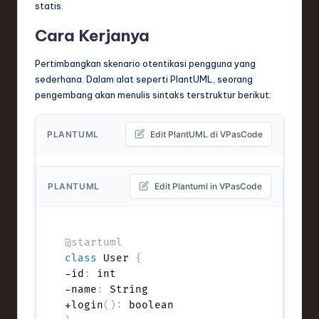
statis.
e
Cara Kerjanya
c
Pertimbangkan skenario otentikasi pengguna yang
h
sederhana. Dalam alat seperti PlantUML, seorang
,
pengembang akan menulis sintaks terstruktur berikut:
a
n
PLANTUML
Edit PlantUML di VPasCode
d
I
PLANTUML
Edit Plantuml in VPasCode
n
n
@startuml
o
class
 User 
{
-id
:
 int

v
-name
:
 String

a
+login
(
)
: