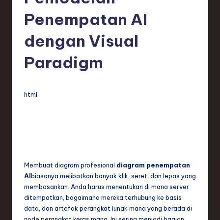
e
Penempatan AI
si
a
dengan Visual
n
Paradigm
-
L
html
a
t
e
s
t
Membuat diagram profesional
diagram penempatan
AI
biasanya melibatkan banyak klik, seret, dan lepas yang
T
membosankan. Anda harus menentukan di mana server
r
ditempatkan, bagaimana mereka terhubung ke basis
data, dan artefak perangkat lunak mana yang berada di
e
node perangkat keras mana. Ini sering menjadi bagian