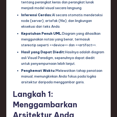
tentang perangkat keras dan perangkat lunak
e
menjadi model visual secara langsung.
c
Inferensi Cerdas:
AI secara otomatis mendeteksi
node (server), artefak (file), dan lingkungan
h
eksekusi dari teks Anda.
,
Kepatuhan Penuh UML:
Diagram yang dihasilkan
menggunakan notasi yang benar, termasuk
a
stereotip seperti <<device>> dan <<artifact>>.
n
Hasil yang Dapat Diedit:
Hasilnya adalah diagram
d
asli Visual Paradigm, sepenuhnya dapat diedit
untuk penyempurnaan lebih lanjut.
I
Penghemat Waktu:
Melewatkan tahap penataan
n
manual, memungkinkan Anda fokus pada logika
arsitektur daripada menggambar garis.
n
Langkah 1:
o
v
Menggambarkan
a
Arsitektur Anda