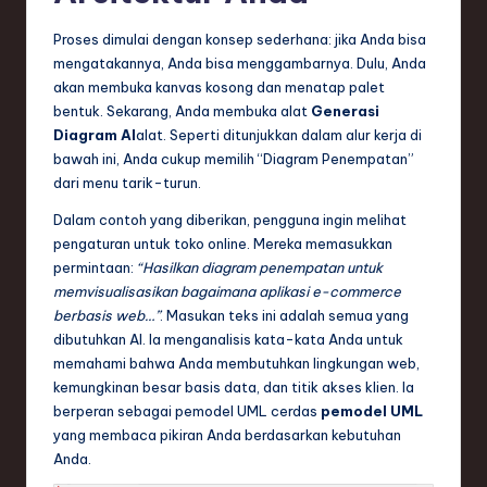
ti
Proses dimulai dengan konsep sederhana: jika Anda bisa
o
mengatakannya, Anda bisa menggambarnya. Dulu, Anda
n
akan membuka kanvas kosong dan menatap palet
bentuk. Sekarang, Anda membuka alat
Generasi
Diagram AI
alat. Seperti ditunjukkan dalam alur kerja di
bawah ini, Anda cukup memilih “Diagram Penempatan”
dari menu tarik-turun.
Dalam contoh yang diberikan, pengguna ingin melihat
pengaturan untuk toko online. Mereka memasukkan
permintaan:
“Hasilkan diagram penempatan untuk
memvisualisasikan bagaimana aplikasi e-commerce
berbasis web…”
. Masukan teks ini adalah semua yang
dibutuhkan AI. Ia menganalisis kata-kata Anda untuk
memahami bahwa Anda membutuhkan lingkungan web,
kemungkinan besar basis data, dan titik akses klien. Ia
berperan sebagai pemodel UML cerdas
pemodel UML
yang membaca pikiran Anda berdasarkan kebutuhan
Anda.