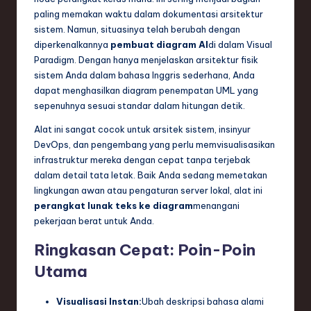
n
paling memakan waktu dalam dokumentasi arsitektur
sistem. Namun, situasinya telah berubah dengan
d
diperkenalkannya
pembuat diagram AI
di dalam Visual
s
Paradigm. Dengan hanya menjelaskan arsitektur fisik
sistem Anda dalam bahasa Inggris sederhana, Anda
in
dapat menghasilkan diagram penempatan UML yang
S
sepenuhnya sesuai standar dalam hitungan detik.
o
Alat ini sangat cocok untuk arsitek sistem, insinyur
f
DevOps, dan pengembang yang perlu memvisualisasikan
infrastruktur mereka dengan cepat tanpa terjebak
t
dalam detail tata letak. Baik Anda sedang memetakan
w
lingkungan awan atau pengaturan server lokal, alat ini
perangkat lunak teks ke diagram
menangani
a
pekerjaan berat untuk Anda.
r
Ringkasan Cepat: Poin-Poin
e
Utama
,
Visualisasi Instan:
Ubah deskripsi bahasa alami
T