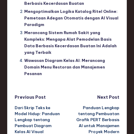
Berbasis Kecerdasan Buatan
Mengoptimalkan Logika Katalog Ritel Online:
Pemetaan Adegan Otomatis dengan AI Visual
Paradigm
Merancang Sistem Rumah Sakit yang
Kompleks: Mengapa Alat Pemodelan Basis
Data Berbasis Kecerdasan Buatan Ini Adalah
yang Terbaik
Wawasan Diagram Kelas AI: Merancang
Domain Menu Restoran dan Manajemen
Pesanan
Post
Previous Post
Next Post
Dari Skrip Teks ke
Panduan Lengkap
navigation
Model Hidup: Panduan
tentang Pembuatan
Lengkap tentang
Grafik PERT Berbasis
Pembuat Diagram
AI untuk Manajemen
Kelas AI Visual
Proyek Modern