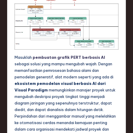
n
d
s
in
S
o
Masuklah
pembuatan grafik PERT berbasis AI
f
sebagai solusi yang mampu mengubah wajah. Dengan
memanfaatkan pemrosesan bahasa alami dan
t
pemodelan generatif, alat modern seperti yang ada di
w
ekosistem pemodelan visual berbasis AI dari
Visual Paradigm
memungkinkan manajer proyek untuk
a
mengubah deskripsi proyek tingkat tinggi menjadi
r
diagram jaringan yang sepenuhnya terstruktur, dapat
diedit, dan dapat dianalisis dalam hitungan detik.
e
Perpindahan dari menggambar manual yang melelahkan
,
ke otomatisasi cerdas menandai kemajuan penting
dalam cara organisasi mendekati jadwal proyek dan
T