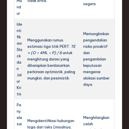
Mu
tidak kritis.
segera.
nd
ur
Ide
nti
Memungkinkan
fik
Menggunakan rumus
pengendalian
asi
estimasi tiga titik PERT:
TE
risiko proaktif
Sla
= (O + 4ML + P) / 6
untuk
dan
ck
menghitung durasi yang
pengambilan
da
diharapkan berdasarkan
keputusan
n
perkiraan optimistik, paling
mengenai
Jal
mungkin, dan pesimistik.
alokasi sumber
ur
daya.
Kri
tis
Pe
ny
ele
Menghilangkan
Mengidentifikasi hubungan
sai
celah
logis dari teks (misalnya,