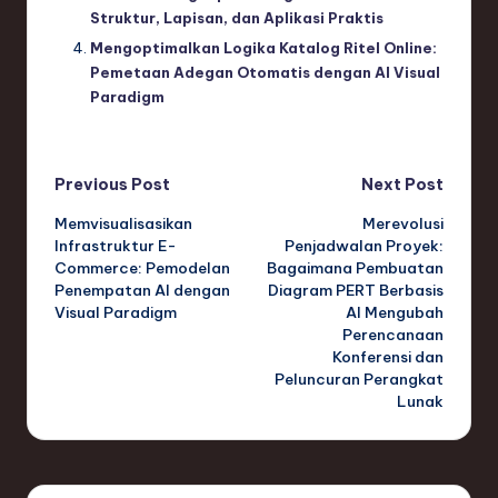
Struktur, Lapisan, dan Aplikasi Praktis
Mengoptimalkan Logika Katalog Ritel Online:
Pemetaan Adegan Otomatis dengan AI Visual
Paradigm
Post
Previous Post
Next Post
Memvisualisasikan
Merevolusi
navigation
Infrastruktur E-
Penjadwalan Proyek:
Commerce: Pemodelan
Bagaimana Pembuatan
Penempatan AI dengan
Diagram PERT Berbasis
Visual Paradigm
AI Mengubah
Perencanaan
Konferensi dan
Peluncuran Perangkat
Lunak