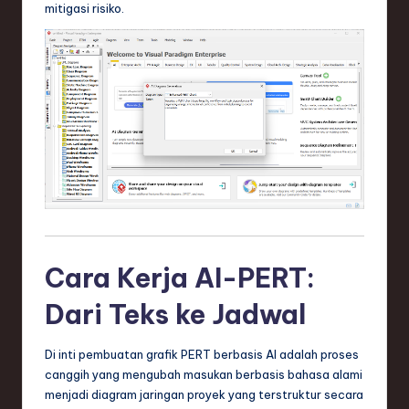
mitigasi risiko.
e
c
h
,
a
n
d
I
n
Cara Kerja AI-PERT:
n
Dari Teks ke Jadwal
o
v
Di inti pembuatan grafik PERT berbasis AI adalah proses
canggih yang mengubah masukan berbasis bahasa alami
a
menjadi diagram jaringan proyek yang terstruktur secara