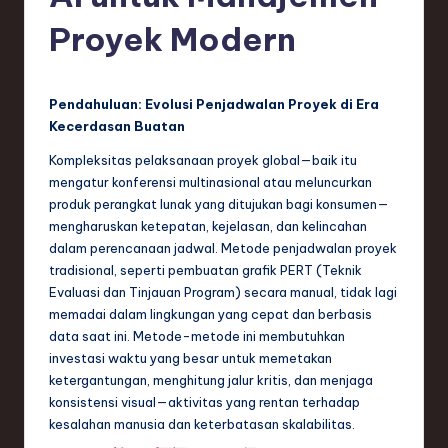
e
Proyek Modern
si
a
n
Pendahuluan: Evolusi Penjadwalan Proyek di Era
Kecerdasan Buatan
-
Kompleksitas pelaksanaan proyek global—baik itu
L
mengatur konferensi multinasional atau meluncurkan
a
produk perangkat lunak yang ditujukan bagi konsumen—
mengharuskan ketepatan, kejelasan, dan kelincahan
t
dalam perencanaan jadwal. Metode penjadwalan proyek
e
tradisional, seperti pembuatan grafik PERT (Teknik
Evaluasi dan Tinjauan Program) secara manual, tidak lagi
s
memadai dalam lingkungan yang cepat dan berbasis
t
data saat ini. Metode-metode ini membutuhkan
investasi waktu yang besar untuk memetakan
T
ketergantungan, menghitung jalur kritis, dan menjaga
r
konsistensi visual—aktivitas yang rentan terhadap
kesalahan manusia dan keterbatasan skalabilitas.
e