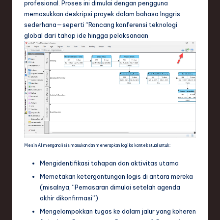
ti
profesional. Proses ini dimulai dengan pengguna
memasukkan deskripsi proyek dalam bahasa Inggris
o
sederhana—seperti “Rancang konferensi teknologi
n
global dari tahap ide hingga pelaksanaan
Mesin AI menganalisis masukan dan menerapkan logika kontekstual untuk:
Mengidentifikasi tahapan dan aktivitas utama
Memetakan ketergantungan logis di antara mereka
(misalnya, “Pemasaran dimulai setelah agenda
akhir dikonfirmasi”)
Mengelompokkan tugas ke dalam jalur yang koheren