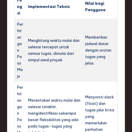
Fu
Nilai bagi
ng
Implementasi Teknis
Pengguna
si
Per
hit
un
Memberikan
Menghitung waktu mulai dan
ga
jadwal dasar
selesai tercepat untuk
n
dengan urutan
semua tugas, dimulai dari
Pa
tugas yang
simpul awal proyek.
ss
jelas.
Ma
ju
Per
hit
Menyoroti slack
un
Menentukan waktu mulai dan
(float) dan
ga
selesai terakhir,
tugas jalur kritis
n
mengidentifikasi seberapa
yang
Pa
besar fleksibilitas yang ada
memerlukan
ss
pada tugas-tugas yang
perhatian