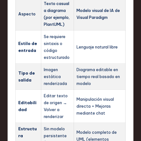
Texto casual
a diagrama
Modelo visual de IA de
Aspecto
(por ejemplo,
Visual Paradigm
PlantUML)
Se requiere
Estilo de
sintaxis o
Lenguaje natural libre
entrada
código
estructurado
Imagen
Diagrama editable en
Tipo de
estática
tiempo real basado en
salida
renderizada
modelo
Editar texto
Manipulación visual
Editabili
de origen →
directa + Mejoras
dad
Volver a
mediante chat
renderizar
Estructu
Sin modelo
Modelo completo de
ra
persistente
UML (elementos