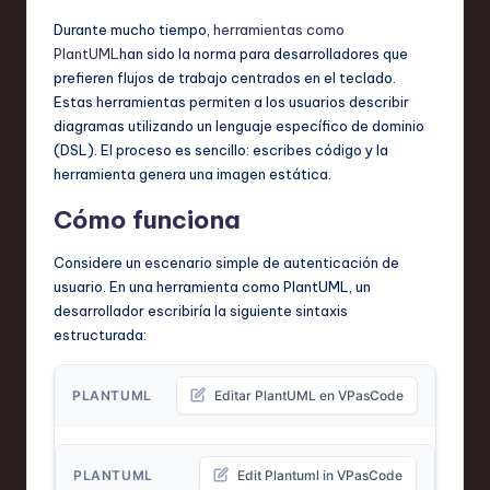
,
Durante mucho tiempo,
herramientas como
PlantUML
han sido la norma para desarrolladores que
a
prefieren flujos de trabajo centrados en el teclado.
n
Estas herramientas permiten a los usuarios describir
diagramas utilizando un lenguaje específico de dominio
d
(DSL). El proceso es sencillo: escribes código y la
I
herramienta genera una imagen estática.
n
Cómo funciona
n
Considere un escenario simple de autenticación de
o
usuario. En una herramienta como PlantUML, un
desarrollador escribiría la siguiente sintaxis
v
estructurada:
a
ti
PLANTUML
Editar PlantUML en VPasCode
o
n
PLANTUML
Edit Plantuml in VPasCode