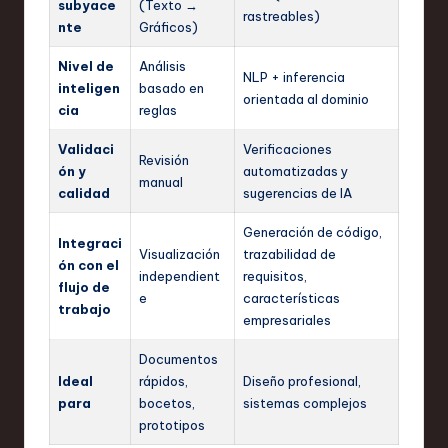
subyace
(Texto →
rastreables)
nte
Gráficos)
Nivel de
Análisis
NLP + inferencia
inteligen
basado en
orientada al dominio
cia
reglas
Validaci
Verificaciones
Revisión
ón y
automatizadas y
manual
calidad
sugerencias de IA
Generación de código,
Integraci
Visualización
trazabilidad de
ón con el
independient
requisitos,
flujo de
e
características
trabajo
empresariales
Documentos
Ideal
rápidos,
Diseño profesional,
para
bocetos,
sistemas complejos
prototipos