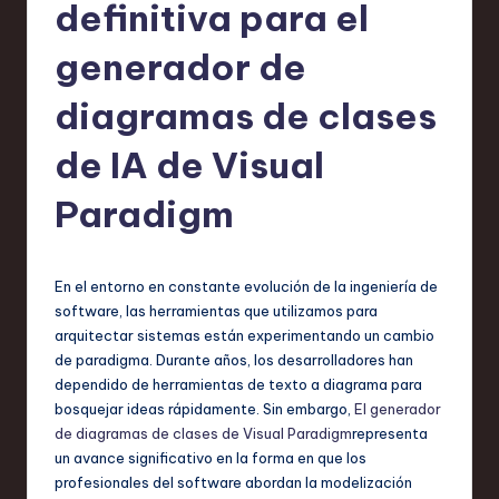
h
definitiva para el
-
generador de
L
diagramas de clases
a
t
de IA de Visual
e
Paradigm
s
t
En el entorno en constante evolución de la ingeniería de
T
software, las herramientas que utilizamos para
r
arquitectar sistemas están experimentando un cambio
de paradigma. Durante años, los desarrolladores han
e
dependido de herramientas de texto a diagrama para
n
bosquejar ideas rápidamente. Sin embargo,
El generador
de diagramas de clases de Visual Paradigm
representa
d
un avance significativo en la forma en que los
s
profesionales del software abordan la modelización