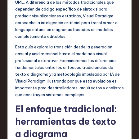
UML. A diferencia de los métodos tradicionales que
in
dependen de código específico de sintaxis para
S
producir visualizaciones estáticas, Visual Paradigm
aprovecha la inteligencia artificial para transformar el
o
lenguaje natural en diagramas basados en modelos
f
completamente editables.
t
Esta guía explora la transición desde la generación
casual y unidireccional hasta el modelado visual
w
profesional e iterativo. Examinaremos las diferencias
a
fundamentales entre los enfoques tradicionales de
texto a diagrama y la metodología impulsada por IA de
r
Visual Paradigm, ilustrando por qué esta evolución es
e
importante para desarrolladores, arquitectos y analistas
que construyen sistemas complejos.
,
T
El enfoque tradicional:
e
herramientas de texto
c
a diagrama
h