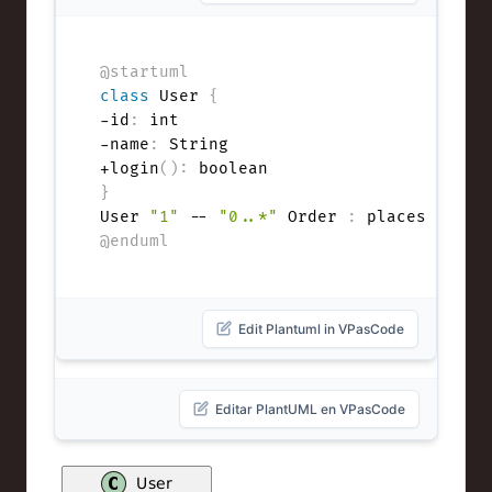
@startuml
class
 User 
{
-id
:
 int

-name
:
 String

+login
(
)
:
}
User 
"1"
 -- 
"0..*"
 Order 
:
@enduml
Edit Plantuml in VPasCode
Editar PlantUML en VPasCode