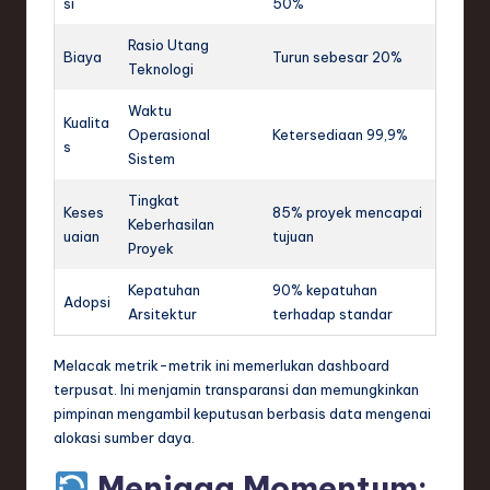
si
50%
Rasio Utang
Biaya
Turun sebesar 20%
Teknologi
Waktu
Kualita
Operasional
Ketersediaan 99,9%
s
Sistem
Tingkat
Keses
85% proyek mencapai
Keberhasilan
uaian
tujuan
Proyek
Kepatuhan
90% kepatuhan
Adopsi
Arsitektur
terhadap standar
Melacak metrik-metrik ini memerlukan dashboard
terpusat. Ini menjamin transparansi dan memungkinkan
pimpinan mengambil keputusan berbasis data mengenai
alokasi sumber daya.
Menjaga Momentum: