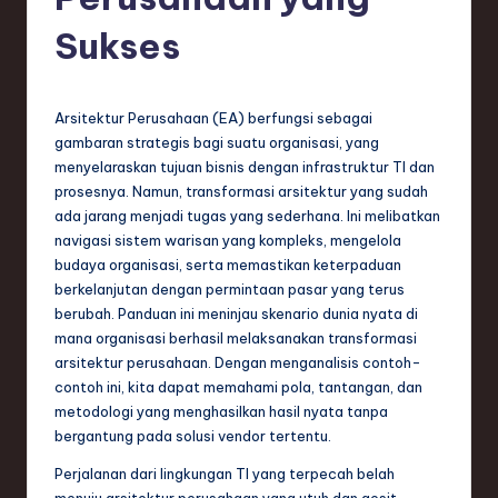
e
si
Sukses
a
n
Arsitektur Perusahaan (EA) berfungsi sebagai
-
gambaran strategis bagi suatu organisasi, yang
menyelaraskan tujuan bisnis dengan infrastruktur TI dan
L
prosesnya. Namun, transformasi arsitektur yang sudah
a
ada jarang menjadi tugas yang sederhana. Ini melibatkan
navigasi sistem warisan yang kompleks, mengelola
t
budaya organisasi, serta memastikan keterpaduan
e
berkelanjutan dengan permintaan pasar yang terus
berubah. Panduan ini meninjau skenario dunia nyata di
s
mana organisasi berhasil melaksanakan transformasi
t
arsitektur perusahaan. Dengan menganalisis contoh-
contoh ini, kita dapat memahami pola, tantangan, dan
T
metodologi yang menghasilkan hasil nyata tanpa
r
bergantung pada solusi vendor tertentu.
e
Perjalanan dari lingkungan TI yang terpecah belah
menuju arsitektur perusahaan yang utuh dan gesit