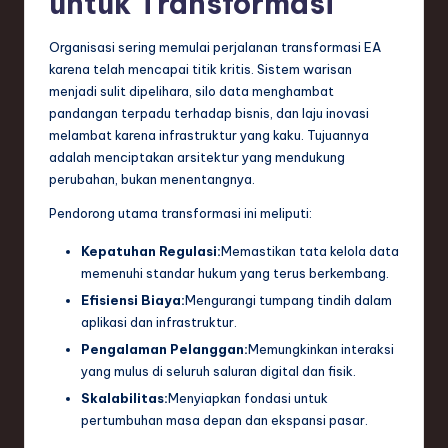
untuk Transformasi
e
Organisasi sering memulai perjalanan transformasi EA
c
karena telah mencapai titik kritis. Sistem warisan
h
menjadi sulit dipelihara, silo data menghambat
pandangan terpadu terhadap bisnis, dan laju inovasi
,
melambat karena infrastruktur yang kaku. Tujuannya
a
adalah menciptakan arsitektur yang mendukung
perubahan, bukan menentangnya.
n
Pendorong utama transformasi ini meliputi:
d
Kepatuhan Regulasi:
Memastikan tata kelola data
I
memenuhi standar hukum yang terus berkembang.
n
Efisiensi Biaya:
Mengurangi tumpang tindih dalam
n
aplikasi dan infrastruktur.
Pengalaman Pelanggan:
Memungkinkan interaksi
o
yang mulus di seluruh saluran digital dan fisik.
v
Skalabilitas:
Menyiapkan fondasi untuk
a
pertumbuhan masa depan dan ekspansi pasar.