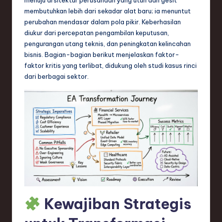
n
membutuhkan lebih dari sekadar alat baru; ia menuntut
d
perubahan mendasar dalam pola pikir. Keberhasilan
diukur dari percepatan pengambilan keputusan,
s
pengurangan utang teknis, dan peningkatan kelincahan
in
bisnis. Bagian-bagian berikut menjelaskan faktor-
faktor kritis yang terlibat, didukung oleh studi kasus rinci
S
dari berbagai sektor.
o
f
t
w
a
r
e
Kewajiban Strategis
,
T