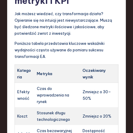
metryki i KPI
Jak możesz wiedzieć, czy transformacja działa?
Opieranie się na intuicji jest niewystarczające. Muszą
być śledzone metryki ilościowe i jakościowe, aby
potwierdzić zwrot z inwestycji.
Poniższa tabela przedstawia kluczowe wskaźniki
wydajności często używane do pomiaru sukcesu
transformacji EA.
Katego
Oczekiwany
Metryka
ria
wynik
Czas do
Efekty
Zmniejsz o 30–
wprowadzenia na
wność
50%
rynek
Stosunek długu
Koszt
Zmniejsz o 20%
technologicznego
Czas bezawaryjnej
Dostępność