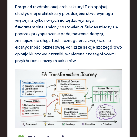
S
Droga od rozdrobnionej architektury IT do spójnej,
o
elastycznej architektury przedsiębiorstwa wymaga
więcej niż tylko nowych narzędzi; wymaga
f
fundamentalnej zmiany nastawienia. Sukces mierzy się
t
poprzez przyspieszenie podejmowania decyzji,
zmniejszenie długu technicznego oraz zwiększenie
w
elastyczności biznesowej. Poniższe sekcje szczegółowo
a
opisują kluczowe czynniki, wspierane szczegółowymi
przykładami z różnych sektorów.
r
e
,
T
e
c
h
,