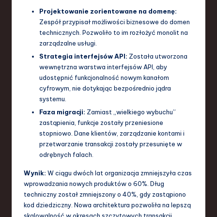
Projektowanie zorientowane na domenę:
Zespół przypisał możliwości biznesowe do domen
technicznych. Pozwoliło to im rozłożyć monolit na
zarządzalne usługi.
Strategia interfejsów API:
Została utworzona
wewnętrzna warstwa interfejsów API, aby
udostępnić funkcjonalność nowym kanałom
cyfrowym, nie dotykając bezpośrednio jądra
systemu.
Faza migracji:
Zamiast „wielkiego wybuchu”
zastąpienia, funkcje zostały przeniesione
stopniowo. Dane klientów, zarządzanie kontami i
przetwarzanie transakcji zostały przesunięte w
odrębnych falach.
Wynik:
W ciągu dwóch lat organizacja zmniejszyła czas
wprowadzania nowych produktów o 60%. Dług
techniczny został zmniejszony o 40%, gdy zastąpiono
kod dziedziczny. Nowa architektura pozwoliła na lepszą
skalowalność w okresach szczytowych transakcji,