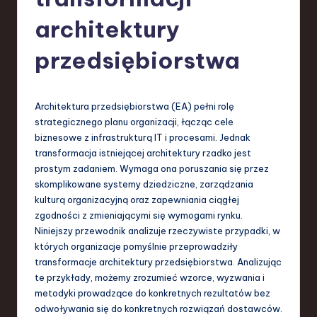
-
L
architektury
a
przedsiębiorstwa
t
e
Architektura przedsiębiorstwa (EA) pełni rolę
s
strategicznego planu organizacji, łącząc cele
t
biznesowe z infrastrukturą IT i procesami. Jednak
transformacja istniejącej architektury rzadko jest
T
prostym zadaniem. Wymaga ona poruszania się przez
r
skomplikowane systemy dziedziczne, zarządzania
kulturą organizacyjną oraz zapewniania ciągłej
e
zgodności z zmieniającymi się wymogami rynku.
n
Niniejszy przewodnik analizuje rzeczywiste przypadki, w
których organizacje pomyślnie przeprowadziły
d
transformacje architektury przedsiębiorstwa. Analizując
s
te przykłady, możemy zrozumieć wzorce, wyzwania i
metodyki prowadzące do konkretnych rezultatów bez
in
odwoływania się do konkretnych rozwiązań dostawców.