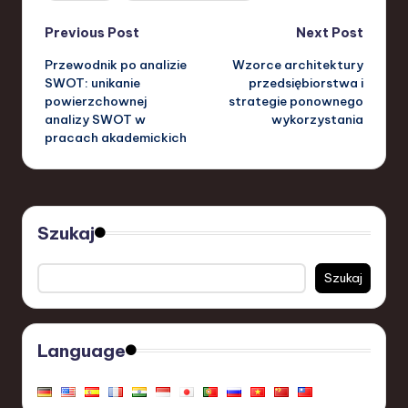
Post
Previous Post
Next Post
Przewodnik po analizie
Wzorce architektury
navigation
SWOT: unikanie
przedsiębiorstwa i
powierzchownej
strategie ponownego
analizy SWOT w
wykorzystania
pracach akademickich
Szukaj
Szukaj
Language