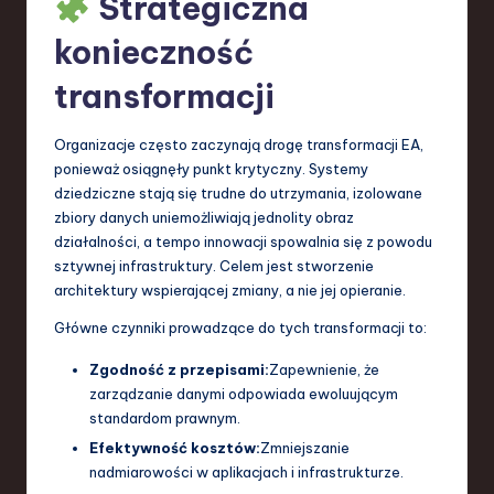
Strategiczna
a
konieczność
n
transformacji
d
I
Organizacje często zaczynają drogę transformacji EA,
ponieważ osiągnęły punkt krytyczny. Systemy
n
dziedziczne stają się trudne do utrzymania, izolowane
n
zbiory danych uniemożliwiają jednolity obraz
działalności, a tempo innowacji spowalnia się z powodu
o
sztywnej infrastruktury. Celem jest stworzenie
v
architektury wspierającej zmiany, a nie jej opieranie.
a
Główne czynniki prowadzące do tych transformacji to:
ti
Zgodność z przepisami:
Zapewnienie, że
o
zarządzanie danymi odpowiada ewoluującym
standardom prawnym.
n
Efektywność kosztów:
Zmniejszanie
nadmiarowości w aplikacjach i infrastrukturze.